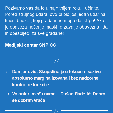
Pozivamo vas da to u najhitnijem roku i učinite.
Pored strujnog udara, ovo bi bio još jedan udar na
kućni budžet, koji građani ne mogu da istrpe! Ako
je obaveza nošenje maski, država je obavezna i da
ih obezbijedi za sve građane!
Medijski centar SNP CG
←
Damjanović: Skupština je u tekućem sazivu
apsolutno marginalizovana i bez nadzorne i
kontrolne funkcije
→
Volonteri među nama – Dušan Radetić: Dobro
se dobrim vraća