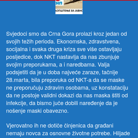
mas
gra
Svjedoci smo da Crna Gora prolazi kroz jedan od
svojih težih perioda. Ekonomska, zdravstvena,
socijalna i svaka druga kriza sve više ostavljaju
posljedice, dok NKT nastavlja da nas zbunjuje
svojim preporukama, a i naredbama. Valja
podsjetiti da je u doba najveće zaraze, tačnije
28.marta, bila preporuka od NKT-a da se maske
ne preporučuju zdravim osobama, uz konstataciju
da ne postoje validni dokazi da nas maska štiti od
infekcije, da bismo juče dobili naređenje da je
nošenje maski obavezno.
Vjerovatno ih ne dotiče činjenica da građani
nemaju novca za osnovne životne potrebe. Hiljade