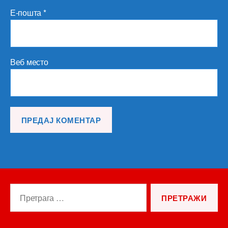
Е-пошта
*
Веб место
Претрага
за: