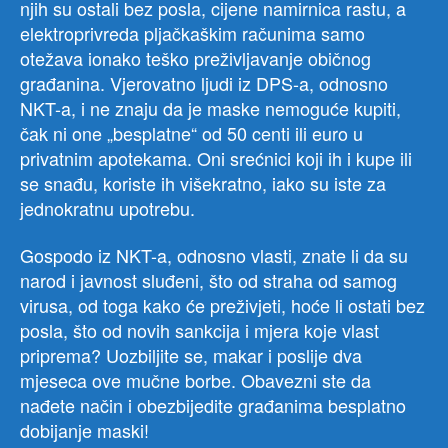
njih su ostali bez posla, cijene namirnica rastu, a
elektroprivreda pljačkaškim računima samo
otežava ionako teško preživljavanje običnog
građanina. Vjerovatno ljudi iz DPS-a, odnosno
NKT-a, i ne znaju da je maske nemoguće kupiti,
čak ni one „besplatne“ od 50 centi ili euro u
privatnim apotekama. Oni srećnici koji ih i kupe ili
se snađu, koriste ih višekratno, iako su iste za
jednokratnu upotrebu.
Gospodo iz NKT-a, odnosno vlasti, znate li da su
narod i javnost sluđeni, što od straha od samog
virusa, od toga kako će preživjeti, hoće li ostati bez
posla, što od novih sankcija i mjera koje vlast
priprema? Uozbiljite se, makar i poslije dva
mjeseca ove mučne borbe. Obavezni ste da
nađete način i obezbijedite građanima besplatno
dobijanje maski!