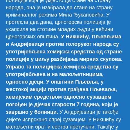
народа, она је изабрала да стане на страну
криминалног режима Мила Ђукановића. У
протекла два дана, црногорска полиција је
ухапсила на стотине младих људи у већини
црногорских општина.
У Никшићу, Пљевљима
и Андријевици против голоруког народа су
употријебљена хемијска средства од стране
полиције у циљу разбијања мирних скупова.
Управо та полицијска хемијска средства су
употријебљена и на малољетницима,
односно дјеци. У општини Пљевља, у
жестокој акцији против грађана Пљеваља,
хемијским средством односно сузавцем
погођен је дјечак старости 7 година, који је
У Андријевици је такође
завршио у болници.
дијете испрскано спреј сузавцем. У Никшићу су
малољетни брат и сестра претучени. Такође у