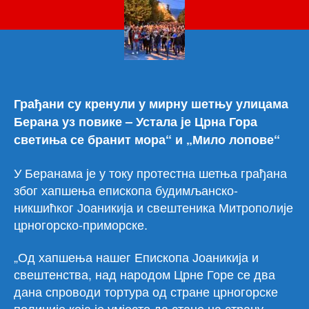
Бер
Уст
је
Црн
Гора
све
се
Грађани су кренули у мирну шетњу улицама
бра
Берана уз повике – Устала је Црна Гора
мор
светиња се бранит мора“ и „Мило лопове“
У Беранама је у току протестна шетња грађана
због хапшења епископа будимљанско-
никшићког Јоаникија и свештеника Митрополије
црногорско-приморске.
„Од хапшења нашег Епископа Јоаникија и
свештенства, над народом Црне Горе се два
дана спроводи тортура од стране црногорске
полиције која је умјесто да стане на страну