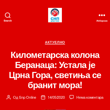
Search
Изборник
СНП
Категорије
АКТУЕЛНО
Километарска колона
Беранаца: Устала је
Црна Гора, светиња се
бранит мора!
на
Од
Snp Online
14/05/2020
Нема коментара
Аутор
Датум
Кил
чланка
чланка
кол