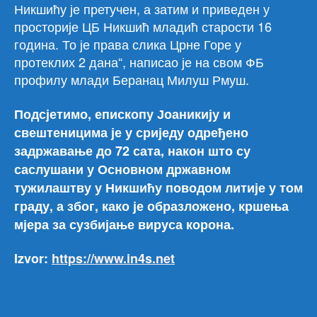
Никшићу је претучен, а затим и приведен у
просторије ЦБ Никшић младић старости 16
година. То је права слика Црне Горе у
протеклих 2 дана“, написао је на свом ФБ
профилу млади Беранац Милуш Рмуш.
Подсјетимо, епископу Јоаникију и
свештеницима је у сриједу одређено
задржавање до 72 сата, након што су
саслушани у Основном државном
тужилаштву у Никшићу поводом литије у том
граду, а због, како је образложено, кршења
мјера за сузбијање вируса корона.
Izvor:
https://www.in4s.net