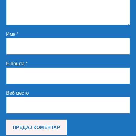
Име
*
Е-пошта
*
Веб место