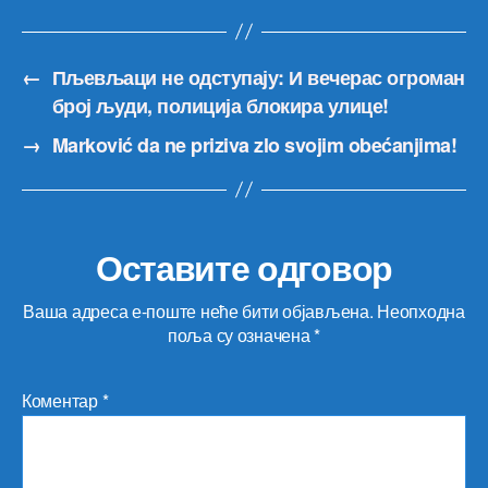
←
Пљевљаци не одступају: И вечерас огроман
број људи, полиција блокира улице!
→
Marković da ne priziva zlo svojim obećanjima!
Оставите одговор
Ваша адреса е-поште неће бити објављена.
Неопходна
поља су означена
*
Коментар
*