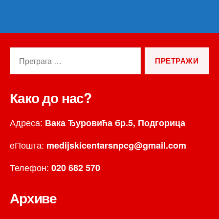
Претрага
за:
Како до нас?
Адреса:
Вака Ђуровића бр.5, Подгорица
еПошта:
medijskicentarsnpcg@gmail.com
Телефон:
020 682 570
Архиве