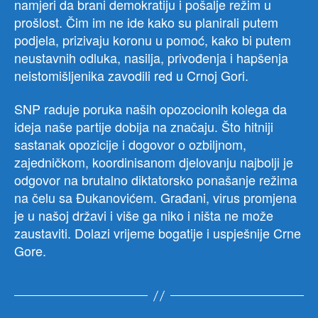
namjeri da brani demokratiju i pošalje režim u
prošlost. Čim im ne ide kako su planirali putem
podjela, prizivaju koronu u pomoć, kako bi putem
neustavnih odluka, nasilja, privođenja i hapšenja
neistomišljenika zavodili red u Crnoj Gori.
SNP raduje poruka naših opozocionih kolega da
ideja naše partije dobija na značaju. Što hitniji
sastanak opozicije i dogovor o ozbiljnom,
zajedničkom, koordinisanom djelovanju najbolji je
odgovor na brutalno diktatorsko ponašanje režima
na čelu sa Đukanovićem. Građani, virus promjena
je u našoj državi i više ga niko i ništa ne može
zaustaviti. Dolazi vrijeme bogatije i uspješnije Crne
Gore.