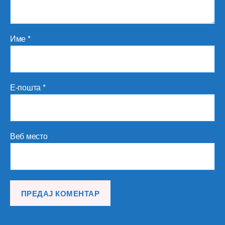
Име
*
Е-пошта
*
Веб место