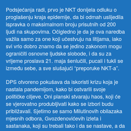
Podsjećanja radi, prvo je NKT donijela odluku o
proglašenju kraja epidemije, da bi odmah uslijedila
ispravka o maksimalnom broju prisutnih od 200
ljudi na skupovima. Očigledno je da je ova naredba
važila samo za one koji učestvuju na litijama, iako
svi vrlo dobro znamo da se jedino zakonom mogu
ograničiti osnovne ljudske slobode, i da su za
vrijeme proslava 21. maja šenlučili, pucali i tukli se
između sebe, a sve slušajući “preporuke NKT-a”.
DPS otvoreno pokušava da iskoristi krizu koja je
nastala pandemijom, kako bi ostvarili svoje
političke ciljeve. Oni planski stvaraju haos, koji će
se vjerovatno produbljivati kako se izbori budu
približavali. Sjetimo se samo Milutinovih obilazaka
mjesnih odbora, Gvozdenovićevih izleta i
sastanaka, koji su trebali tako i da se nastave, a da