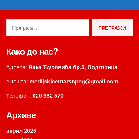
Претрага
за:
Како до нас?
Адреса:
Вака Ђуровића бр.5, Подгорица
еПошта:
medijskicentarsnpcg@gmail.com
Телефон:
020 682 570
Архиве
април 2026