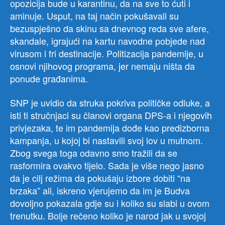
opozicija bude u karantinu, da na sve to ćuti i
aminuje. Usput, na taj način pokušavali su
bezuspješno da skinu sa dnevnog reda sve afere,
skandale, igrajući na kartu navodne pobjede nad
virusom i fri destinacije. Politizacija pandemije, u
osnovi njihovog programa, jer nemaju ništa da
ponude građanima.
SNP je uvidio da struka pokriva političke odluke, a
isti ti stručnjaci su članovi organa DPS-a i njegovih
privjezaka, te im pandemija dođe kao predizborna
kampanja, u kojoj bi nastavili svoj lov u mutnom.
Zbog svega toga odavno smo tražili da se
rasformira ovakvo tijelo. Sada je više nego jasno
da je cilj režima da pokušaju izbore dobiti “na
brzaka” ali, iskreno vjerujemo da im je Budva
dovoljno pokazala gdje su i koliko su slabi u ovom
trenutku. Bolje rečeno koliko je narod jak u svojoj