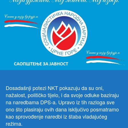
zaus
viru
pro
u
našo
drža
Dosadašnji potezi NKT pokazuju da su oni,
nažalost, političko tijelo, i da svoje odluke baziraju
na naredbama DPS-a. Upravo iz tih razloga sve
ono što plasiraju ovih dana isključivo posmatramo
kao sprovođenje naredbi iz štaba vladajućeg
režima.