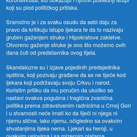
koji su plod političkog pritiska.
Sramotno je i za svaku osudu da sebi daju za
pravo da kritikuju istupe ljekara te da to nazivaju
grubim gaženjem struke i Hipokratove zakletve.
Otvoreno gaženje struke je ono što možemo ovih
dana čuti od predstavnika ovog tijela.
Skandalozne su i izjave pojedinih predsjednika
opština, koji pozivaju građane da se ne liječe kod
ljekara koji podržavaju svoju Crkvu i narod.
Koristim priliku da mu poručim da ukoliko se
nastavi ovakva pogubna i tragična zvanična
politika prema zdravstvenim radnicima u Crnoj Gori
i u stvarnosti neće imati ko da liječi ni njega ni
njemu slične, iako njemu, očigledno sa ovakvim
shvatanjima lijeka nema. Ljekari su heroji, u
ovakvim uslovima i sa mizernim platama