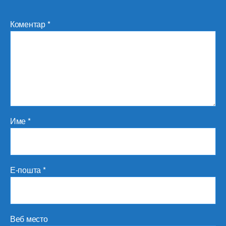
Коментар
*
Име
*
Е-пошта
*
Веб место