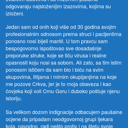
odgovaraju najsloženijim izazovima, kojima su
izloženi.
Jedan sam od onih koji više od 30 godina svojim
profesionalnim odnosom prema struci i pacijentima
ponosno nosi bijeli mantil. U tom pravcu sam
bespogovorno ispoštovao sve dosadašnje
preporuke struke, koje se tiču virusa i realne
opasnosti koju nosi sa sobom. Ali zato, sa tim istim
ponosom ističem da sam bio i biću na svim
skupovima, litijama i mirnim okupljanjima na koje
me pozove Crkva, jer je to moja obaveza i kao
čovjeka koji voli Crnu Goru i duboko poštuje njenu
istoriju.
Sa velikom dozom indignacije odbacujem paušalne
ocjene da pripadam neodgovornoj grupi ljekara
koja, navodno, radi nešto protiv i na štetu svoje