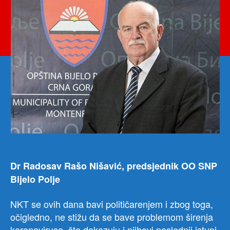
ali
i
Nje
Crno
Gori
Dr Radosav Rašo Nišavić, predsjednik OO SNP
Bijelo Polje
NKT se ovih dana bavi političarenjem i zbog toga,
očigledno, ne stižu da se bave problemom širenja
koronavirusa, što dokazuju i njihovi poslednji istupi