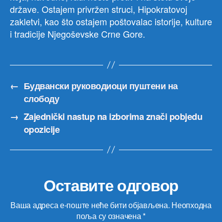
države. Ostajem privržen struci, Hipokratovoj
zakletvi, kao što ostajem poštovalac istorije, kulture
i tradicije Njegoševske Crne Gore.
←
Будвански руководиоци пуштени на
слободу
→
Zajednički nastup na izborima znači pobjedu
opozicije
Оставите одговор
Ваша адреса е-поште неће бити објављена.
Неопходна
поља су означена
*