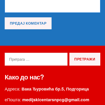
Претрага
за:
Како до нас?
Адреса:
Вака Ђуровића бр.5, Подгорица
еПошта:
medijskicentarsnpcg@gmail.com