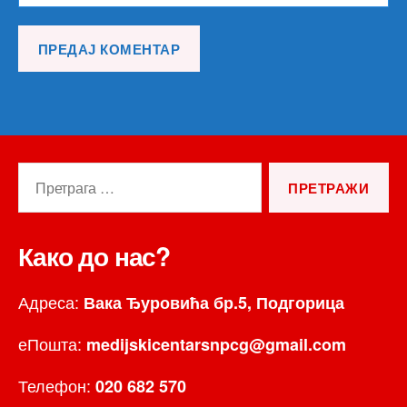
Претрага
за:
Како до нас?
Адреса:
Вака Ђуровића бр.5, Подгорица
еПошта:
medijskicentarsnpcg@gmail.com
Телефон:
020 682 570