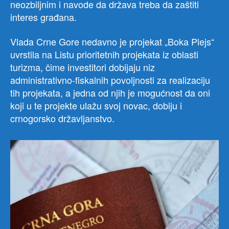
neozbiljnim i navode da država treba da zaštiti
interes građana.
Vlada Crne Gore nedavno je projekat „Boka Plejs“
uvrstila na Listu prioritetnih projekata iz oblasti
turizma, čime investitori dobijaju niz
administrativno-fiskalnih povoljnosti za realizaciju
tih projekata, a jedna od njih je mogućnost da oni
koji u te projekte ulažu svoj novac, dobiju i
crnogorsko državljanstvo.