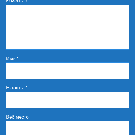
Коментар
*
Име
*
Е-пошта
*
Веб место