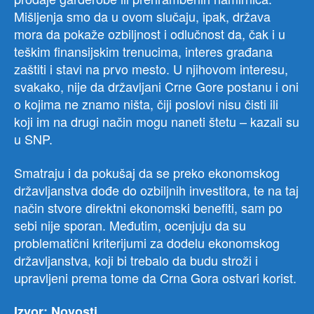
Mišljenja smo da u ovom slučaju, ipak, država
mora da pokaže ozbiljnost i odlučnost da, čak i u
teškim finansijskim trenucima, interes građana
zaštiti i stavi na prvo mesto. U njihovom interesu,
svakako, nije da državljani Crne Gore postanu i oni
o kojima ne znamo ništa, čiji poslovi nisu čisti ili
koji im na drugi način mogu naneti štetu – kazali su
u SNP.
Smatraju i da pokušaj da se preko ekonomskog
državljanstva dođe do ozbiljnih investitora, te na taj
način stvore direktni ekonomski benefiti, sam po
sebi nije sporan. Međutim, ocenjuju da su
problematični kriterijumi za dodelu ekonomskog
državljanstva, koji bi trebalo da budu stroži i
upravljeni prema tome da Crna Gora ostvari korist.
Izvor: Novosti