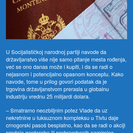
U Socijalističkoj narodnoj partiji navode da
državljanstvo više nije samo pitanje mesta rođenja,
već se ono danas može i kupiti, i da se radi o
nejasnom i potencijalno opasnom konceptu. Kako
navode, tome u prilog govori podatak da je
trgovina državljanstvom prerasla u globalnu
industriju vrednu 25 milijardi dolara.
– Smatramo neozbiljnim potez Vlade da uz
nekretnine u luksuznom kompleksu u Tivtu daje
crnogorski pasoš besplatno, kao da se radi o akciji
prodaje garderobe ili prehrambenih namirnica.