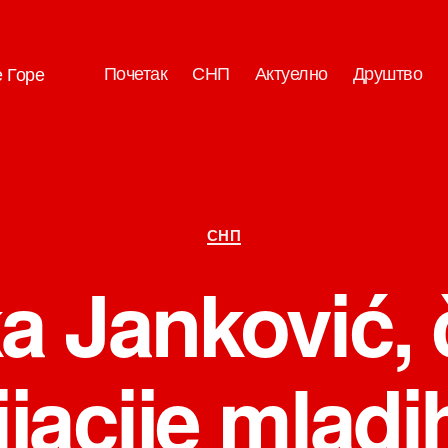
Почетак
СНП
Актуелно
Друштво
е Горе
Категорије
СНП
a Janković, 
jacije mlad