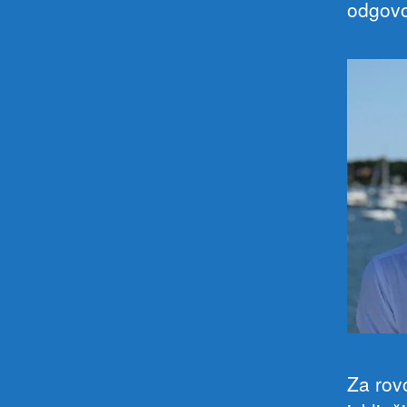
odgovo
Za rov