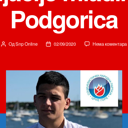
Podgorica
Од
Snp Online
02/09/2020
Нема коментара
Аутор
Датум
чланка
чланка