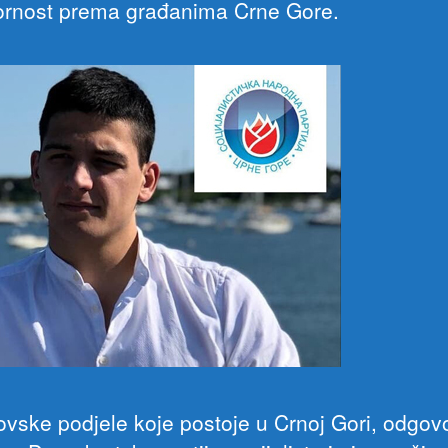
rnost prema građanima Crne Gore.
ovske podjele koje postoje u Crnoj Gori, odgov