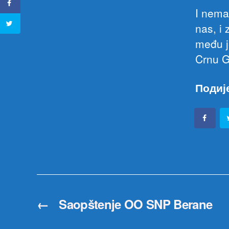
I nema
nas, i
među j
Crnu G
Подиј
←
Saopštenje OO SNP Berane