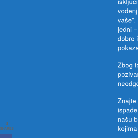
isključ
vođenja
vaše”.
jedni 
dobro 
pokaza
Zbog t
poziva
neodgo
Znajte 
ispade
našu b
0
kojima 
SHARES