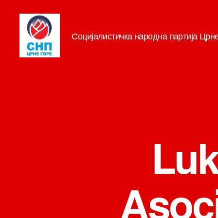
Социјалистичка народна партија Црн
СНП
Luk
Asoci