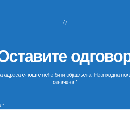
Оставите одгово
а адреса е-поште неће бити објављена.
Неопходна пољ
означена
*
р
*