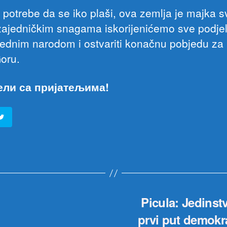
 potrebe da se iko plaši, ova zemlja je majka s
 zajedničkim snagama iskorijenićemo sve podje
ednim narodom i ostvariti konačnu pobjedu za 
oru.
ели са пријатељима!
Picula: Jedinst
prvi put demokr