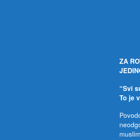
ZA RO
JEDIN
“Svi s
To je 
Povodo
neodgo
muslim