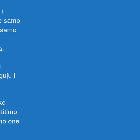
 i
je samo
e samo
a.
i
guju i
ke
titimo
imo one