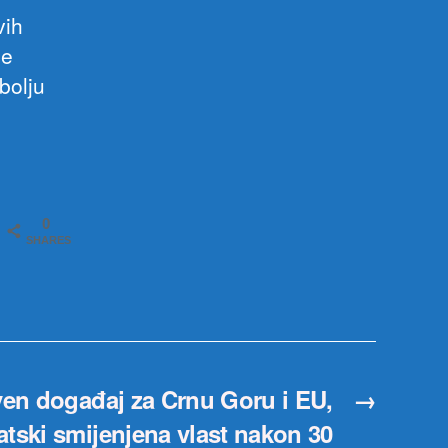
vih
le
bolju
0
SHARES
ven događaj za Crnu Goru i EU,
→
atski smijenjena vlast nakon 30