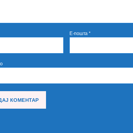
Е-пошта
*
то