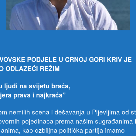
VOVSKE PODJELE U CRNOJ GORI KRIV JE
O ODLAZEĆI REŽIM
u ljudi na svijetu braća,
vjera prava i najkraća”
m nemilih scena i dešavanja u Pljevljima od s
vornih pojedinaca prema našim sugrađanima i
anima, kao ozbiljna politička partija imamo