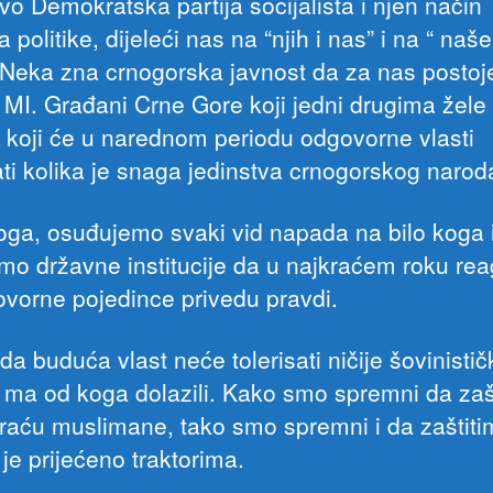
ivo Demokratska partija socijalista i njen način
 politike, dijeleći nas na “njih i nas” i na “ naše
 Neka zna crnogorska javnost da za nas posto
– MI. Građani Crne Gore koji jedni drugima žel
i koji će u narednom periodu odgovorne vlasti
ti kolika je snaga jedinstva crnogorskog narod
oga, osuđujemo svaki vid napada na bilo koga 
mo državne institucije da u najkraćem roku rea
vorne pojedince privedu pravdi.
da buduća vlast neće tolerisati ničije šovinistič
 ma od koga dolazili. Kako smo spremni da zaš
raću muslimane, tako smo spremni i da zaštit
je prijećeno traktorima.