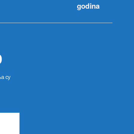
godina
р
а су