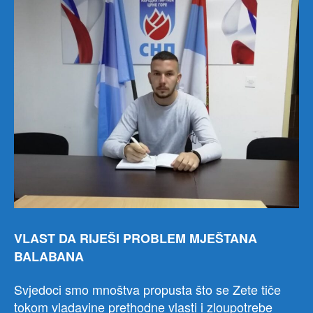
VLAST DA RIJEŠI PROBLEM MJEŠTANA
BALABANA
Svjedoci smo mnoštva propusta što se Zete tiče
tokom vladavine prethodne vlasti i zloupotrebe