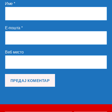
Име
*
Е-пошта
*
Веб место