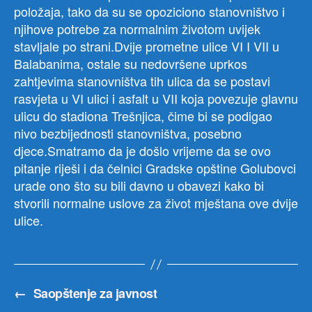
položaja, tako da su se opoziciono stanovništvo i
njihove potrebe za normalnim životom uvijek
stavljale po strani.Dvije prometne ulice VI I VII u
Balabanima, ostale su nedovršene uprkos
zahtjevima stanovništva tih ulica da se postavi
rasvjeta u VI ulici i asfalt u VII koja povezuje glavnu
ulicu do stadiona Trešnjica, čime bi se podigao
nivo bezbijednosti stanovništva, posebno
djece.Smatramo da je došlo vrijeme da se ovo
pitanje riješi i da čelnici Gradske opštine Golubovci
urade ono što su bili davno u obavezi kako bi
stvorili normalne uslove za život mještana ove dvije
ulice.
←
Saopštenje za javnost