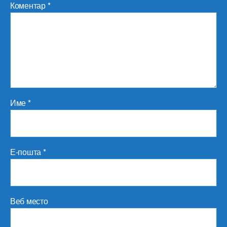
Коментар
*
Име
*
Е-пошта
*
Веб место