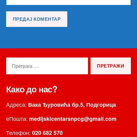
Претрага
за:
Како до нас?
Адреса:
Вака Ђуровића бр.5, Подгорица
еПошта:
medijskicentarsnpcg@gmail.com
Телефон:
020 682 570