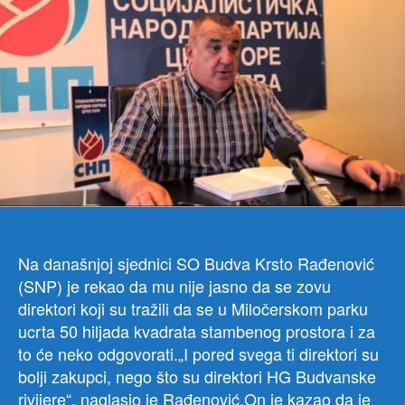
Mil
par
Na današnjoj sjednici SO Budva Krsto Rađenović
(SNP) je rekao da mu nije jasno da se zovu
direktori koji su tražili da se u Miločerskom parku
ucrta 50 hiljada kvadrata stambenog prostora i za
to će neko odgovorati.„I pored svega ti direktori su
bolji zakupci, nego što su direktori HG Budvanske
rivijere“, naglasio je Rađenović.On je kazao da je