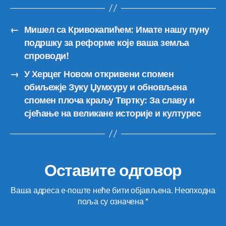
←
Мишел са Кривокапићем: Имате нашу пуну
подршку за реформе које ваша земља
спроводи!
→
У Херцег Новом откривени спомен
обиљежје Зуку Џумхуру и обновљена
спомен плоча краљу Твртку: За славу и
сјећање на великане историје и културеc
Оставите одговор
Ваша адреса е-поште неће бити објављена.
Неопходна
поља су означена
*