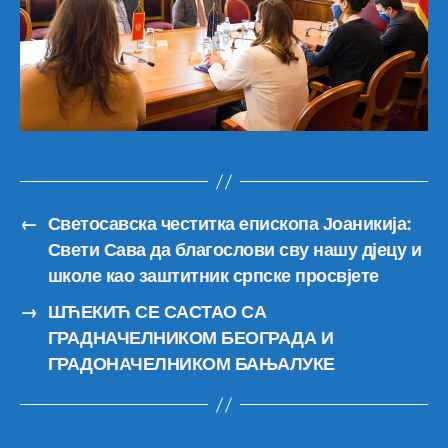
←
Светосавска честитка eпископа Јоаникија:
Свети Сава да благослови сву нашу дјецу и
школе као заштитник српске просвјете
→
ШЋЕКИЋ СЕ САСТАО СА
ГРАДНАЧЕЛНИКОМ БЕОГРАДА И
ГРАДОНАЧЕЛНИКОМ БАЊАЛУКЕ