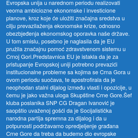
Evropska unija u narednom periodu realizovati
veoma ambiciozne ekonomske i investicione
planove, kroz koje će uložiti značajna sredstva u
cilju prevazilaženja ekonomske krize, odnosno
obezbjeđenja ekonomskog oporavka naše države.
U tom smislu, posebno je naglasila da je EU
pružila značajnu pomoć zdravstvenom sistemu u
Crnoj Gori.Predstavnica EU je istakla da je za
pristupanje Evropskoj uniji potrebno prevazići
institucionalne probleme sa kojima se Crna Gora u
ovom periodu suočava, te apostrofirala da je
neophodan stalni dijalog između vlasti i opozicije, u
čemu je jako važna uloga Skupštine Crne Gore.Šef
kluba poslanika SNP CG Dragan Ivanović je
saopštio uvaženoj gošći da je Socijalistička
narodna partija spremna za dijalog i da u
potpunosti podržavamo opredjeljenje građana
Crne Gore da treba da budemo dio evropske