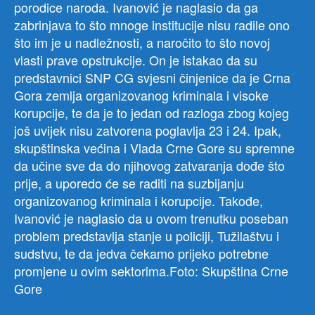
porodice naroda. Ivanović je naglasio da ga
zabrinjava to što mnoge institucije nisu radile ono
što im je u nadležnosti, a naročito to što novoj
vlasti prave opstrukcije. On je istakao da su
predstavnici SNP CG svjesni činjenice da je Crna
Gora zemlja organizovanog kriminala i visoke
korupcije, te da je to jedan od razloga zbog kojeg
još uvijek nisu zatvorena poglavlja 23 i 24. Ipak,
skupštinska većina i Vlada Crne Gore su spremne
da učine sve da do njihovog zatvaranja dođe što
prije, a uporedo će se raditi na suzbijanju
organizovanog kriminala i korupcije. Takođe,
Ivanović je naglasio da u ovom trenutku poseban
problem predstavlja stanje u policiji, Tužilaštvu i
sudstvu, te da jedva čekamo prijeko potrebne
promjene u ovim sektorima.Foto: Skupština Crne
Gore