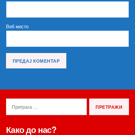
Веб место
Претрага
за:
Како до нас?