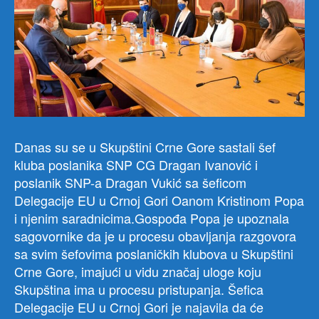
Danas su se u Skupštini Crne Gore sastali šef
kluba poslanika SNP CG Dragan Ivanović i
poslanik SNP-a Dragan Vukić sa šeficom
Delegacije EU u Crnoj Gori Oanom Kristinom Popa
i njenim saradnicima.Gospođa Popa je upoznala
sagovornike da je u procesu obavljanja razgovora
sa svim šefovima poslaničkih klubova u Skupštini
Crne Gore, imajući u vidu značaj uloge koju
Skupština ima u procesu pristupanja. Šefica
Delegacije EU u Crnoj Gori je najavila da će