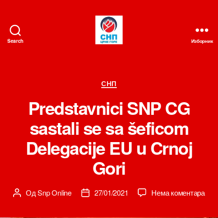
Search
Изборник
СНП
Категорије
СНП
Predstavnici SNP CG
sastali se sa šeficom
Delegacije EU u Crnoj
Gori
на
Од
Snp Online
27/01/2021
Нема коментара
Аутор
Датум
Pred
чланка
чланка
SN