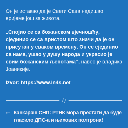
Он је истакао да је Свети Сава надишао
вријеме још за живота.
„Спојио се са божанском вјечношћу,
сјединио се са Христом што значи да је он
присутан у сваком времену. Он се сјединио
са нама, ушао у душу народа и украсио је
навео је владика
свим божанским љепотама“,
Јоаникије.
Izvor: https://www.in4s.net
←
Канкараш СНП: РТНК мора престати да буде
гласило ДПС-а и њихових полтрона!