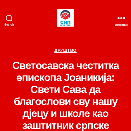
Search
Изборник
СНП
Категорије
ДРУШТВО
Светосавска честитка
eпископа Јоаникија:
Свети Сава да
благослови сву нашу
дјецу и школе као
заштитник српске