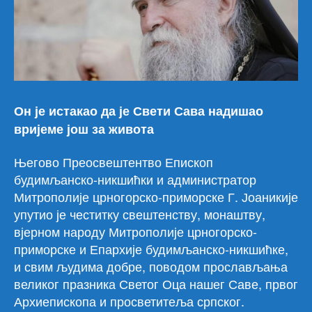
Он је истакао да је Свети Сава надишао
вријеме још за живота
Његово Преосвештентво Епископ
будимљанско-никшићки и администратор
Митрополије црногорско-приморске Г. Јоаникије
упутио је честитку свештенству, монаштву,
вјерном народу Митрополије црногорско-
приморске и Епархије будимљанско-никшићке,
и свим људима добре, поводом прослављања
великог празника Светог Оца нашег Саве, првог
Архиепископа и просветитеља српског.