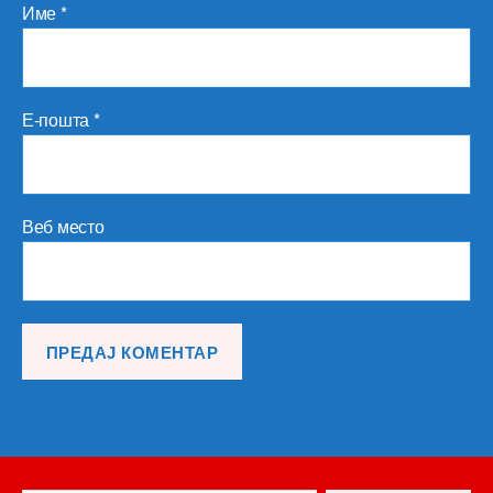
Име
*
Е-пошта
*
Веб место