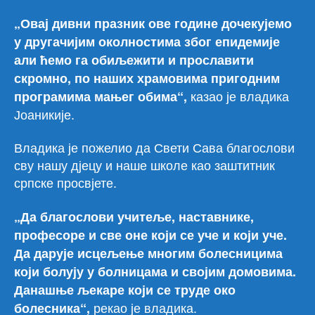
„Овај дивни празник ове године дочекујемо
у другачијим околностима због епидемије
али ћемо га обиљежити и прославити
скромно, по наших храмовима пригодним
казао је владика
програмима мањег обима“,
Јоаникије.
Владика је пожелио да Свети Сава благослови
сву нашу дјецу и наше школе као заштитник
српске просвјете.
„Да благослови учитеље, наставнике,
професоре и све оне који се уче и који уче.
Да дарује исцељење многим болесницима
који болују у болницама и својим домовима.
Данашње љекаре који се труде око
рекао је владика.
болесника“,