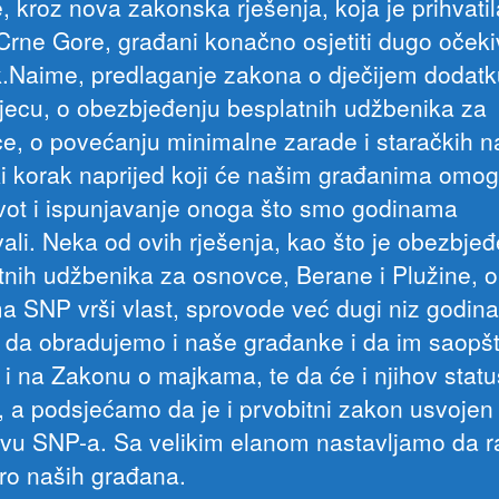
e, kroz nova zakonska rješenja, koja je prihvatil
Crne Gore, građani konačno osjetiti dugo očeki
ak.Naime, predlaganje zakona o dječijem dodatk
jecu, o obezbjeđenju besplatnih udžbenika za
e, o povećanju minimalne zarade i staračkih 
iki korak naprijed koji će našim građanima omog
život i ispunjavanje onoga što smo godinama
ali. Neka od ovih rješenja, kao što je obezbjeđ
tnih udžbenika za osnovce, Berane i Plužine, o
ma SNP vrši vlast, sprovode već dugi niz godina
 da obradujemo i naše građanke i da im saopš
 i na Zakonu o majkama, te da će i njihov status
n, a podsjećamo da je i prvobitni zakon usvojen
ativu SNP-a. Sa velikim elanom nastavljamo da 
ro naših građana.