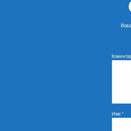
Ваш
Комента
Име
*