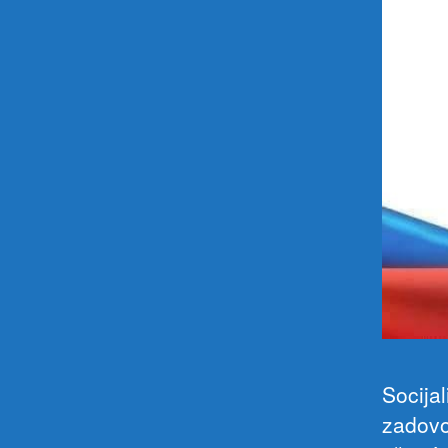
Socija
zadovol