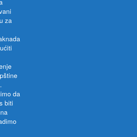
a
vani
u za
naknada
ućiti
enje
pštine
.
timo da
 biti
 na
radimo