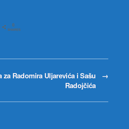
0
SHARES
 za Radomira Uljarevića i Sašu
→
Radojčića