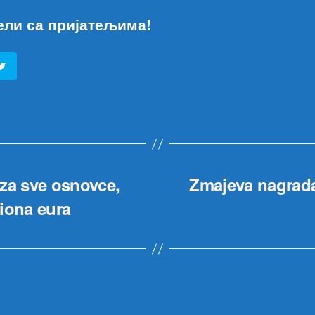
ели са пријатељима!
za sve osnovce,
Zmajeva nagrada
liona eura