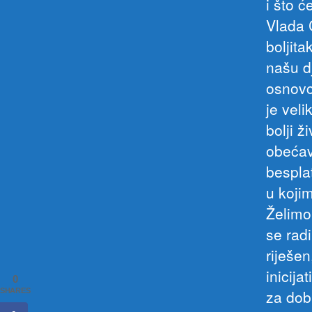
i što ć
Vlada 
boljit
našu d
osnovc
je vel
bolji 
obećav
bespla
u koji
Želimo
se radi
riješe
inicij
0
za dob
SHARES