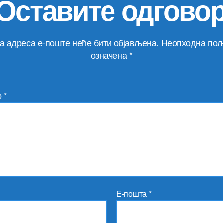
Оставите одгово
а адреса е-поште неће бити објављена.
Неопходна пољ
означена
*
р
*
Е-пошта
*