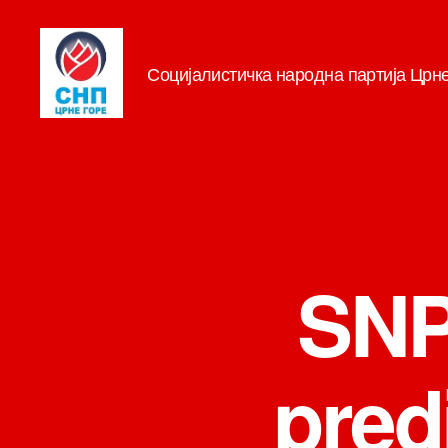
Социјалистичка народна партија Црн
СНП
SNP
pred