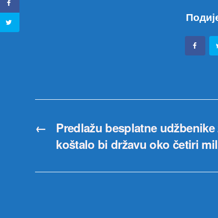
Подиј
←
Predlažu besplatne udžbenike 
koštalo bi državu oko četiri mi