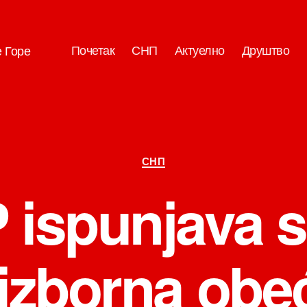
Почетак
СНП
Актуелно
Друштво
е Горе
Категорије
СНП
 ispunjava s
izborna obe