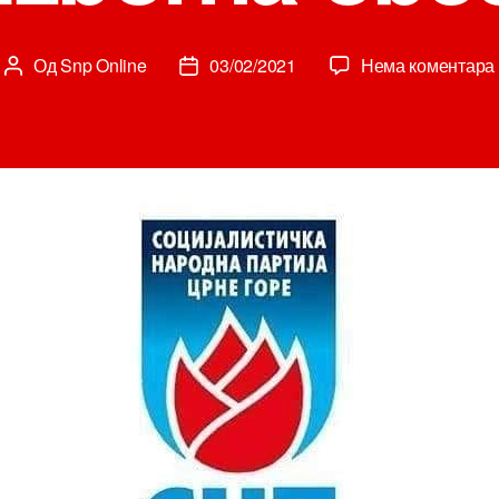
Од
Snp Online
03/02/2021
Нема коментара
Аутор
Датум
чланка
чланка