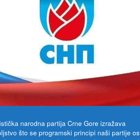
listička narodna partija Crne Gore izražava
jstvo što se programski principi naši partije os