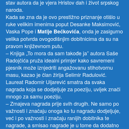
stav autora da je vjera Hristov dah i život srpskog
naroda.
Kada se zna da je ovo prestižno priznanje otišlo u
ruke velikim imenima poput Desanke Maksimović,
Vaska Pope i
, onda je zasigurno
Matije Bećkovića
velika potvrda ovogodišnjim dobitnicima da su na
pravom književnom putu.
– Knjiga „To mora da sam takođe ja” autora Saše
Radojčića pruža idealni primjer kako savremeni
pjesnik može iznjedriti angažovanu stihotvornu
masu, kazao je član žirija Selimir Radulović.
Laureat Radomir Uljarević smatra da svaka
nagrada koja se dodjeljuje za poeziju, uvijek znači
mnogo za samu poeziju.
– Zmajeva nagrada prije svih drugih. Ne samo po
važnosti i značaju onoga ko tu nagradu dodjeljuje,
već i po važnosti i značaju ranijih dobitnika te
nagrade, a smisao nagrade je u tome da dodatno