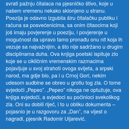
svrati pažnju čitalaca na pjesničko štivo, koje u
našem vremenu nekako sklonjeno u stranu.
Poezija je odavno izgubila širu čitalačku publiku i
računa sa posvećenicima, sa onim čitaocima koji
još imaju povjerenje u poeziju, i povjerenje u
mogućnost da upravo tamo pronađu onu nit koja ih
vezuje sa najvažnijim, a što nije sadržano u drugim
disciplinama duha. Ova knjiga poetski ispituje zlo
koje se u cikličnim vremenskim razmacima
pojavljuje u svoj strahoti ovoga svijeta, a srpski
narod, ma gdje bio, pa i u Crnoj Gori, nekim
udesom sudbine se obreo u grotlu tog zla. O tome
svjedoči „Pepeo”. „Pepeo” nikoga ne optužuje, ova
knjiga svjedoči, a svjedoci su počinioci svekolikog
zla. Oni su dobili riječ, i to u obliku dokumenta –
pojasnio je u razgovoru za „Dan”, na vijest o
nagradi, pjesnik Radomir Uljarević.