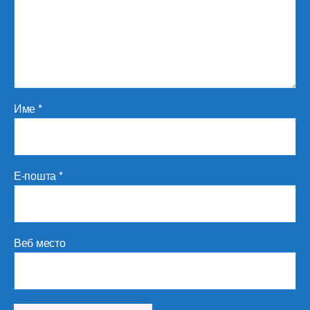
Име
*
Е-пошта
*
Веб место