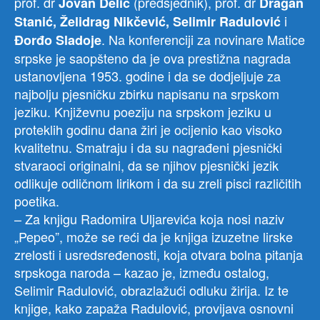
prof. dr
(predsjednik), prof. dr
Jovan Delić
Dragan
i
Stanić,
Želidrag Nikčević, Selimir Radulović
. Na konferenciji za novinare Matice
Đorđo Sladoje
srpske je saopšteno da je ova prestižna nagrada
ustanovljena 1953. godine i da se dodjeljuje za
najbolju pjesničku zbirku napisanu na srpskom
jeziku. Književnu poeziju na srpskom jeziku u
proteklih godinu dana žiri je ocijenio kao visoko
kvalitetnu. Smatraju i da su nagrađeni pjesnički
stvaraoci originalni, da se njihov pjesnički jezik
odlikuje odličnom lirikom i da su zreli pisci različitih
poetika.
– Za knjigu Radomira Uljarevića koja nosi naziv
„Pepeo”, može se reći da je knjiga izuzetne lirske
zrelosti i usredsređenosti, koja otvara bolna pitanja
srpskoga naroda – kazao je, između ostalog,
Selimir Radulović, obrazlažući odluku žirija. Iz te
knjige, kako zapaža Radulović, provijava osnovni