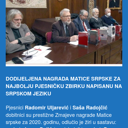
DODIJELJENA NAGRADA MATICE SRPSKE ZA
NAJBOLJU PJESNIČKU ZBIRKU NAPISANU NA
SRPSKOM JEZIKU
Pjesnici
i
Radomir Uljarević
Saša Radojčić
dobitnici su prestižne Zmajeve nagrade Matice
srpske za 2020. godinu, odlučio je žiri u sastavu: