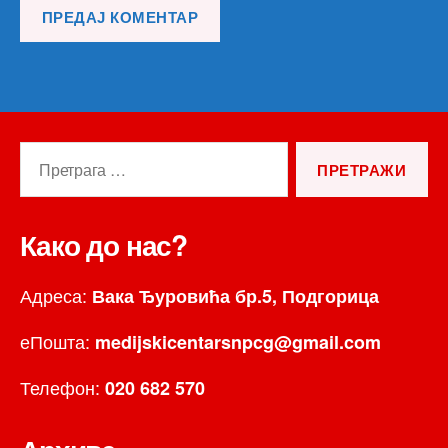
Претрага
за:
Како до нас?
Адреса:
Вака Ђуровића бр.5, Подгорица
еПошта:
medijskicentarsnpcg@gmail.com
Телефон:
020 682 570