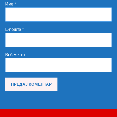
Име
*
Е-пошта
*
Веб место