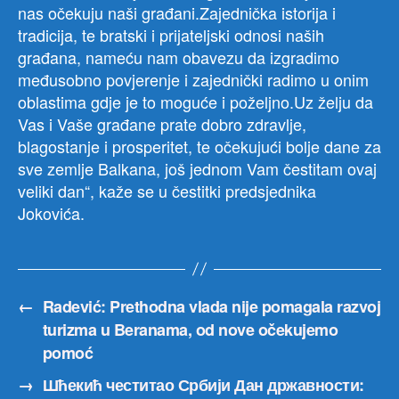
nas očekuju naši građani.Zajednička istorija i
tradicija, te bratski i prijateljski odnosi naših
građana, nameću nam obavezu da izgradimo
međusobno povjerenje i zajednički radimo u onim
oblastima gdje je to moguće i poželjno.Uz želju da
Vas i Vaše građane prate dobro zdravlje,
blagostanje i prosperitet, te očekujući bolje dane za
sve zemlje Balkana, još jednom Vam čestitam ovaj
veliki dan“, kaže se u čestitki predsjednika
Jokovića.
←
Radević: Prethodna vlada nije pomagala razvoj
turizma u Beranama, od nove očekujemo
pomoć
→
Шћекић честитао Србији Дан државности: