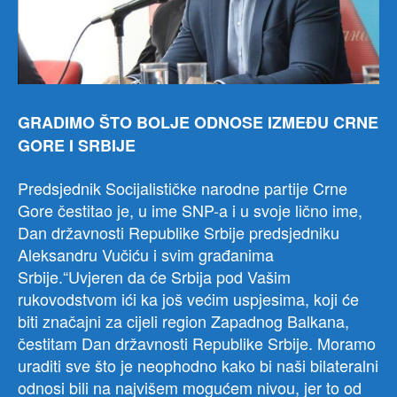
GRADIMO ŠTO BOLJE ODNOSE IZMEĐU CRNE
GORE I SRBIJE
Predsjednik Socijalističke narodne partije Crne
Gore čestitao je, u ime SNP-a i u svoje lično ime,
Dan državnosti Republike Srbije predsjedniku
Aleksandru Vučiću i svim građanima
Srbije.“Uvjeren da će Srbija pod Vašim
rukovodstvom ići ka još većim uspjesima, koji će
biti značajni za cijeli region Zapadnog Balkana,
čestitam Dan državnosti Republike Srbije. Moramo
uraditi sve što je neophodno kako bi naši bilateralni
odnosi bili na najvišem mogućem nivou, jer to od