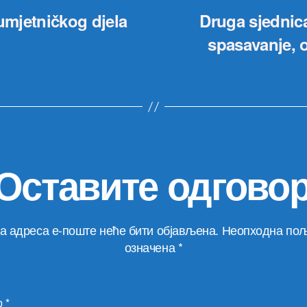
umjetničkog djela
Druga sjednica
spasavanje, 
Оставите одгово
а адреса е-поште неће бити објављена.
Неопходна пољ
означена
*
р
*