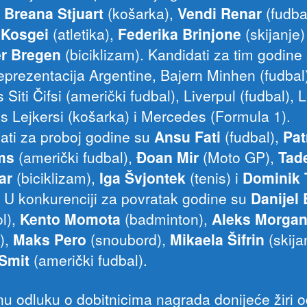
,
Breana Stjuart
(košarka),
Vendi Renar
(fudba
 Kosgei
(atletika),
Federika Brinjone
(skijanje)
er Bregen
(biciklizam). Kandidati za tim godine
reprezentacija Argentine, Bajern Minhen (fudbal
Siti Čifsi (američki fudbal), Liverpul (fudbal), 
s Lejkersi (košarka) i Mercedes (Formula 1).
ati za proboj godine su
Ansu Fati
(fudbal),
Pat
ms
(američki fudbal),
Đoan Mir
(Moto GP),
Tad
ar
(biciklizam),
Iga Švjontek
(tenis) i
Dominik 
). U konkurenciji za povratak godine su
Danijel
ol),
Kento Momota
(badminton),
Aleks Morga
l),
Maks Pero
(snoubord),
Mikaela Šifrin
(skijan
 Smit
(američki fudbal).
u odluku o dobitnicima nagrada donijeće žiri 