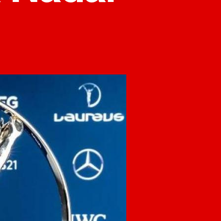
на
Nema
Novaka
Đokovića,
među
kandidatima
Nadal