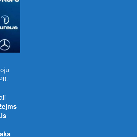
voju
20.
ali
žejms
is
aka