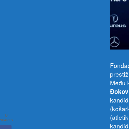
Fondac
presti
Među k
Đokov
kandid
(košar
0
(atleti
SHARES
kandid