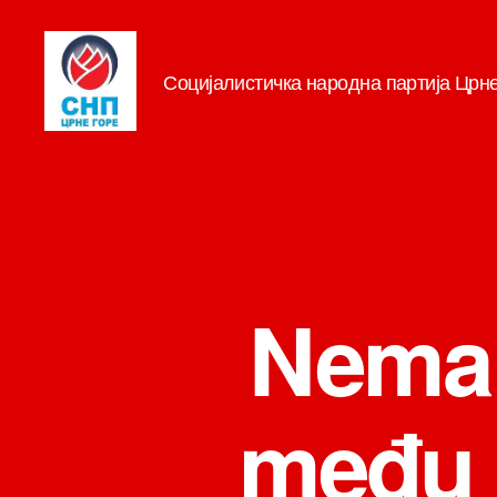
Социјалистичка народна партија Црн
СНП
Nema 
među 