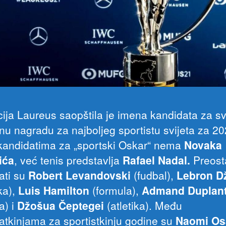
ija Laureus saopštila je imena kandidata za s
žnu nagradu za najboljeg sportistu svijeta za 20
andidatima za „sportski Oskar“ nema
Novaka
ića
, već tenis predstavlja
Rafael Nadal.
Preost
ati su
Robert Levandovski
(fudbal),
Lebron D
ka),
Luis Hamilton
(formula),
Admand Duplant
ka) i
Džošua Čeptegei
(atletika). Među
atkinjama za sportistkinju godine su
Naomi Os