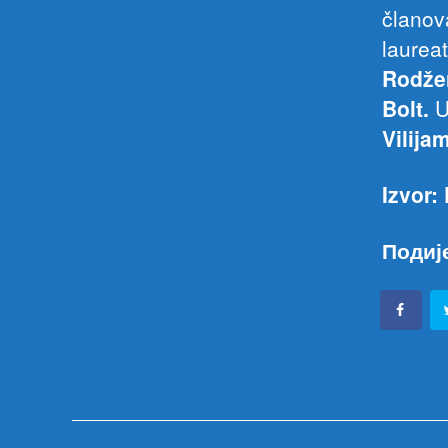
članov
laureat
Rodže
Bolt.
U
Vilija
Izvor:
Подиј