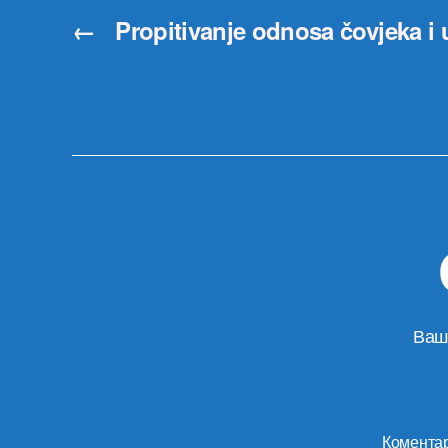
←
Propitivanje odnosa čovjeka i 
Ваш
Комента