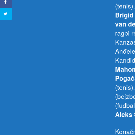
(tenis)
Brigid
van d
ragbi 
Kanzas 
Anđele
Kandid
Maho
Pogač
(tenis
(bejzb
(fudba
Aleks
Konačn