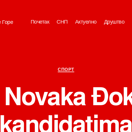
Почетак
СНП
Актуелно
Друштво
е Горе
Категорије
СПОРТ
Novaka Đok
kandidatima