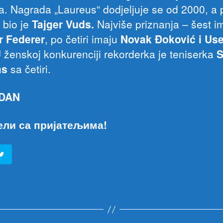
a. Nagrada „Laureus“ dodjeljuje se od 2000, a 
 bio je
Tajger Vuds.
Najviše priznanja – šest i
r Federer
, po četiri imaju
Novak Đoković i Use
 ženskoj konkurenciji rekorderka je teniserka
S
ms
sa četiri.
 DAN
ели са пријатељима!