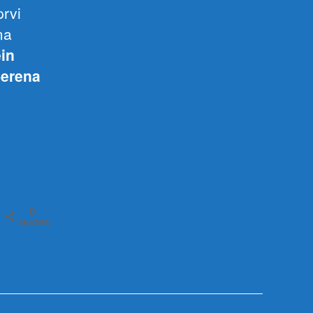
prvi
ma
in
erena
0
SHARES