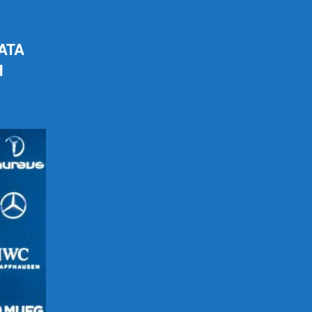
ATA
M