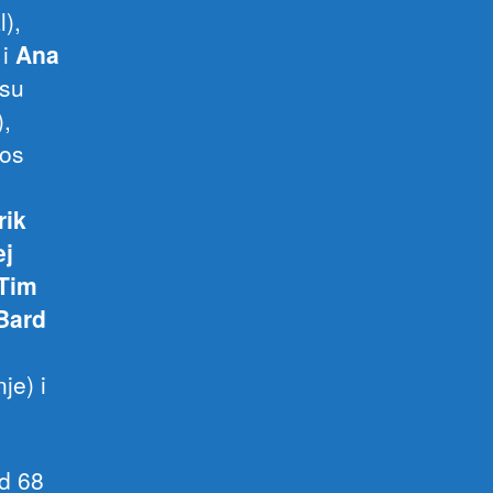
l),
 i
Ana
 su
),
Los
rik
ej
Tim
 Bard
n
je) i
od 68