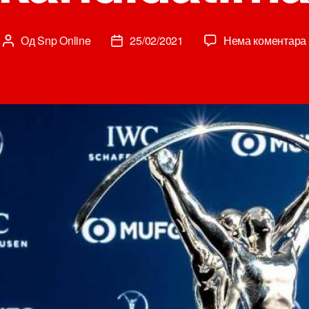
Од
Snp Online
25/02/2021
Нема коментара
Аутор
Датум
чланка
чланка