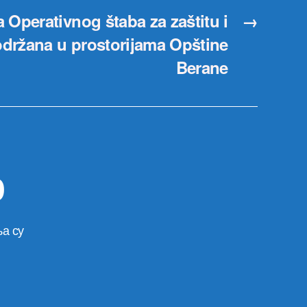
 Operativnog štaba za zaštitu i
→
održana u prostorijama Opštine
Berane
р
а су