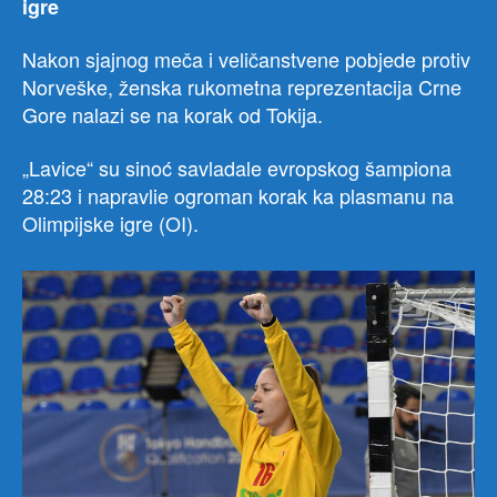
igre
Nakon sjajnog meča i veličanstvene pobjede protiv
Norveške, ženska rukometna reprezentacija Crne
Gore nalazi se na korak od Tokija.
„Lavice“ su sinoć savladale evropskog šampiona
28:23 i napravlie ogroman korak ka plasmanu na
Olimpijske igre (OI).