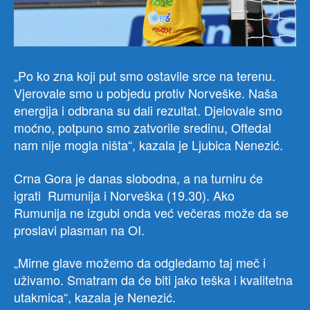
„Po ko zna koji put smo ostavile srce na terenu.
Vjerovale smo u pobjedu protiv Norveške. Naša
energija i odbrana su dali rezultat. Djelovale smo
moćno, potpuno smo zatvorile sredinu, Oftedal
nam nije mogla ništa“, kazala je Ljubica Nenezić.
Crna Gora je danas slobodna, a na turniru će
igrati Rumunija i Norveška (19.30). Ako
Rumunija ne izgubi onda već večeras može da se
proslavi plasman na OI.
„Mirne glave možemo da odgledamo taj meč i
uživamo. Smatram da će biti jako teška i kvalitetna
utakmica“, kazala je Nenezić.