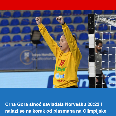
„Lav
чланка
чланка
nak
veli
pobj
Djel
sm
moć
Ofte
na
nije
mog
ništ
Crna Gora sinoć savladala Norvešku 28:23 i
nalazi se na korak od plasmana na Olimpijske