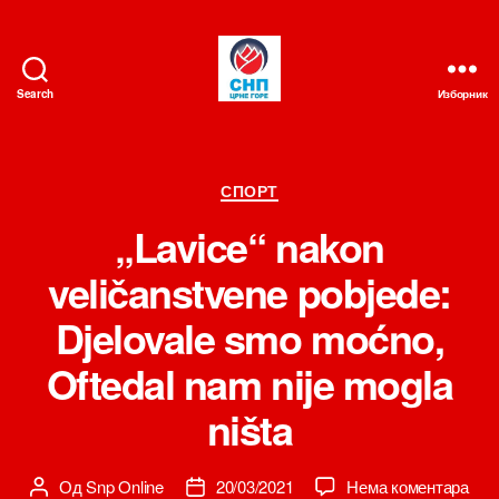
Search
Изборник
СНП
Категорије
СПОРТ
„Lavice“ nakon
veličanstvene pobjede:
Djelovale smo moćno,
Oftedal nam nije mogla
ništa
на
Од
Snp Online
20/03/2021
Нема коментара
Аутор
Датум