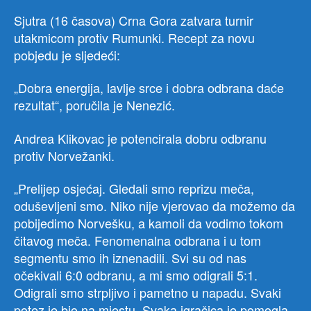
Sjutra (16 časova) Crna Gora zatvara turnir
utakmicom protiv Rumunki. Recept za novu
pobjedu je sljedeći:
„Dobra energija, lavlje srce i dobra odbrana daće
rezultat“, poručila je Nenezić.
Andrea Klikovac je potencirala dobru odbranu
protiv Norvežanki.
„Prelijep osjećaj. Gledali smo reprizu meča,
oduševljeni smo. Niko nije vjerovao da možemo da
pobijedimo Norvešku, a kamoli da vodimo tokom
čitavog meča. Fenomenalna odbrana i u tom
segmentu smo ih iznenadili. Svi su od nas
očekivali 6:0 odbranu, a mi smo odigrali 5:1.
Odigrali smo strpljivo i pametno u napadu. Svaki
potez je bio na mjestu. Svaka igračica je pomogla