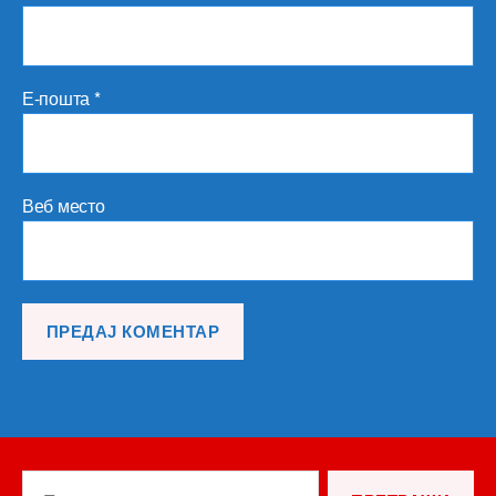
Е-пошта
*
Веб место
Претрага