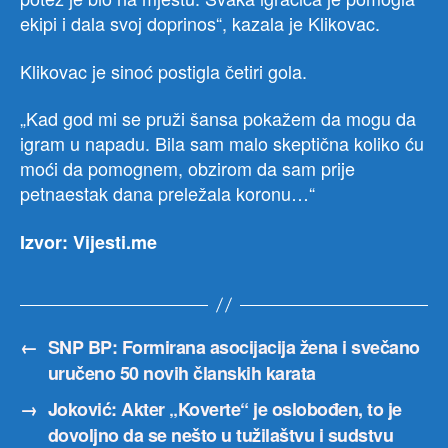
ekipi i dala svoj doprinos“, kazala je Klikovac.
Klikovac je sinoć postigla četiri gola.
„Kad god mi se pruži šansa pokažem da mogu da
igram u napadu. Bila sam malo skeptična koliko ću
moći da pomognem, obzirom da sam prije
petnaestak dana preležala koronu…“
Izvor: Vijesti.me
←
SNP BP: Formirana asocijacija žena i svečano
uručeno 50 novih članskih karata
→
Joković: Akter „Koverte“ je oslobođen, to je
dovoljno da se nešto u tužilaštvu i sudstvu