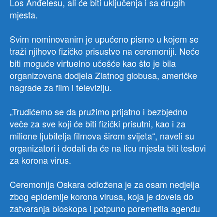
Los Anđelesu, ali će biti uključenja i sa drugih
mjesta.
Svim nominovanim je upućeno pismo u kojem se
traži njihovo fizičko prisustvo na ceremoniji. Neće
biti moguće virtuelno učešće kao što je bila
organizovana dodjela Zlatnog globusa, američke
nagrade za film i televiziju.
„Trudićemo se da pružimo prijatno i bezbjedno
veče za sve koji će biti fizički prisutni, kao i za
milione ljubitelja filmova širom svijeta“, naveli su
organizatori i dodali da će na licu mjesta biti testovi
za korona virus.
Ceremonija Oskara odložena je za osam nedjelja
zbog epidemije korona virusa, koja je dovela do
zatvaranja bioskopa i potpuno poremetila agendu