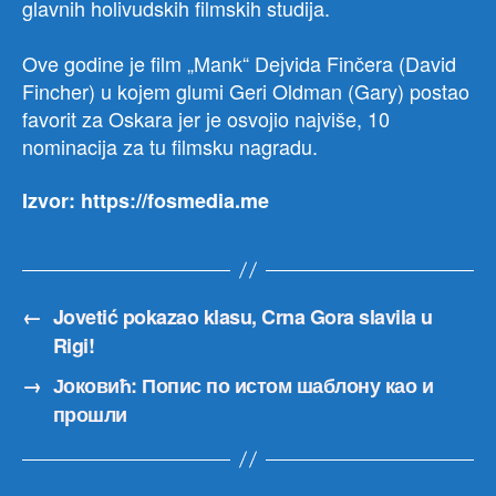
glavnih holivudskih filmskih studija.
Ove godine je film „Mank“ Dejvida Finčera (David
Fincher) u kojem glumi Geri Oldman (Gary) postao
favorit za Oskara jer je osvojio najviše, 10
nominacija za tu filmsku nagradu.
Izvor: https://fosmedia.me
←
Jovetić pokazao klasu, Crna Gora slavila u
Rigi!
→
Јоковић: Попис по истом шаблону као и
прошли