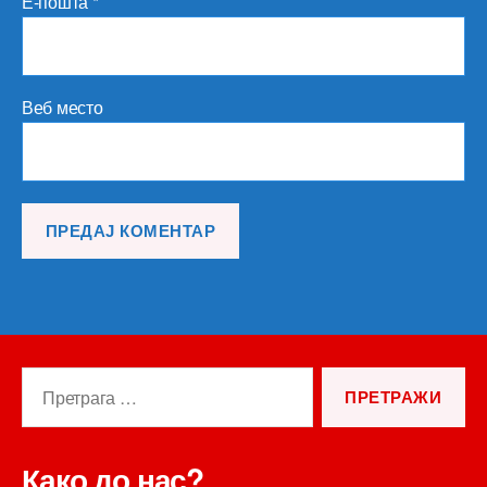
Е-пошта
*
Веб место
Претрага
за:
Како до нас?