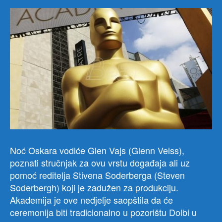
Noć Oskara vodiće Glen Vajs (Glenn Veiss),
poznati stručnjak za ovu vrstu događaja ali uz
pomoć reditelja Stivena Soderberga (Steven
Soderbergh) koji je zadužen za produkciju.
Akademija je ove nedjelje saopštila da će
ceremonija biti tradicionalno u pozorištu Dolbi u