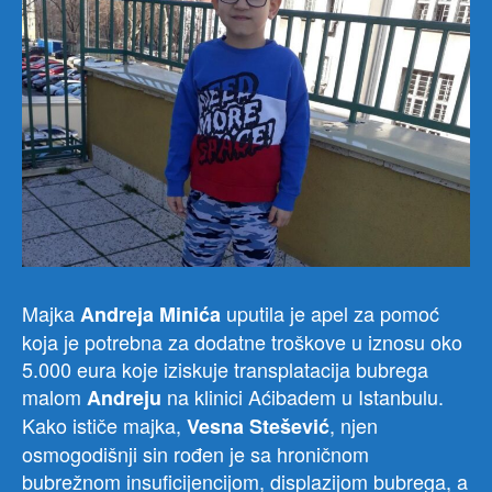
Majka
uputila je apel za pomoć
Andreja Minića
koja je potrebna za dodatne troškove u iznosu oko
5.000 eura koje iziskuje transplatacija bubrega
malom
na klinici Aćibadem u Istanbulu.
Andreju
Kako ističe majka,
, njen
Vesna Stešević
osmogodišnji sin rođen je sa hroničnom
bubrežnom insuficijencijom, displazijom bubrega, a