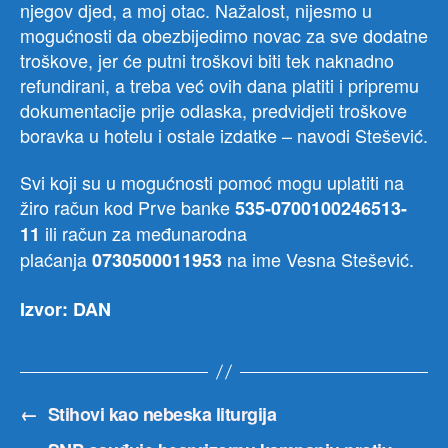
njegov djed, a moj otac. Nažalost, nijesmo u
mogućnosti da obezbijedimo novac za sve dodatne
troškove, jer će putni troškovi biti tek naknadno
refundirani, a treba već ovih dana platiti i pripremu
dokumentacije prije odlaska, predvidjeti troškove
boravka u hotelu i ostale izdatke – navodi Stešević.
Svi koji su u mogućnosti pomoć mogu uplatiti na
žiro račun kod Prve banke
535-0700100246513-
ili račun za međunarodna
11
plaćanja
na ime Vesna Stešević.
0730500011953
Izvor: DAN
←
Stihovi kao nebeska liturgija