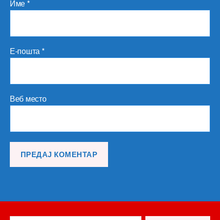
Име
*
Е-пошта
*
Веб место