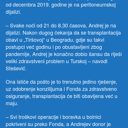
od decembra 2019. godine je na peritoneumskoj
dijalizi.
– Svake noći od 21 do 8.30 časova, Andrej je na
dijalizi. Nakon dugog čekanja da se transplantacija
obavi u „Tiršovoj“ u Beogradu, gdje su takvi
postupci već godinu i po obustavljeni zbog
pandemije, Andrej je konačno dobio šansu da riješi
veliki zdravstveni problem u Turskoj – navodi
Stešević.
Ona ističe da pošto je to trenutno jedino rješenje,
uz odobrenje konzilijuma i Fonda za zdravstveno
osiguranje, transplantacija će biti obavljena već u
maju.
– Svi troškovi operacije i boravka u bolnici
pokriveni su preko Fonda, a Andrejev donor je