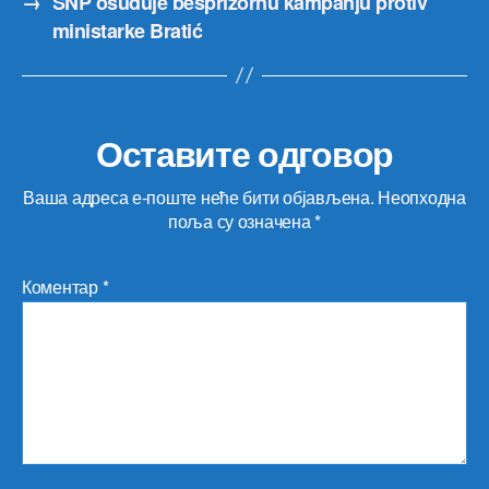
→
SNP osuđuje besprizornu kampanju protiv
ministarke Bratić
Оставите одговор
Ваша адреса е-поште неће бити објављена.
Неопходна
поља су означена
*
Коментар
*