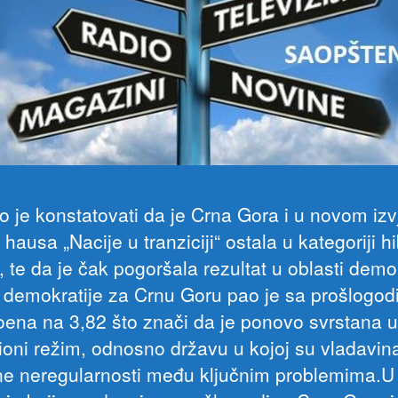
o je konstatovati da je Crna Gora i u novom izv
hausa „Nacije u tranziciji“ ostala u kategoriji hi
 te da je čak pogoršala rezultat u oblasti demok
 demokratije za Crnu Goru pao je sa prošlogodi
oena na 3,82 što znači da je ponovo svrstana u
cioni režim, odnosno državu u kojoj su vladavin
rne neregularnosti među ključnim problemima.U