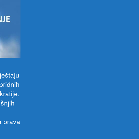
ještaju
bridnih
ratije.
šnjih
a prava