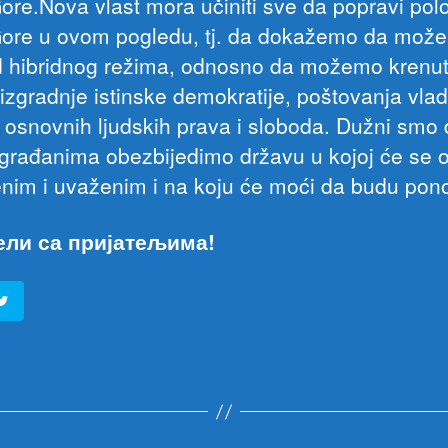
ore.Nova vlast mora učiniti sve da popravi pol
ore u ovom pogledu, tj. da dokažemo da može
d hibridnog režima, odnosno da možemo krenut
izgradnje istinske demokratije, poštovanja vla
i osnovnih ljudskih prava i sloboda. Dužni smo
građanima obezbijedimo državu u kojoj će se o
enim i uvaženim i na koju će moći da budu pono
ели са пријатељима!