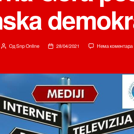
inska demokra
Од
Snp Online
28/04/2021
Нема коментара
Аутор
Датум
чланка
чланка