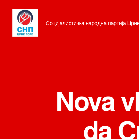
Социјалистичка народна партија Црн
СНП
Nova vl
da C