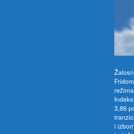
Žalosn
Fridom 
režima,
Indeks
3,86 p
tranzi
i izbo