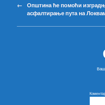
←
Општина ће помоћи изградњ
асфалтирање пута на Локва
Ваш
Комента