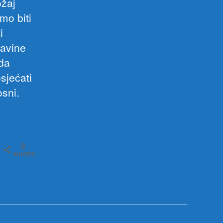
ožaj
mo biti
i
davine
 da
sjećati
sni.
0
SHARES