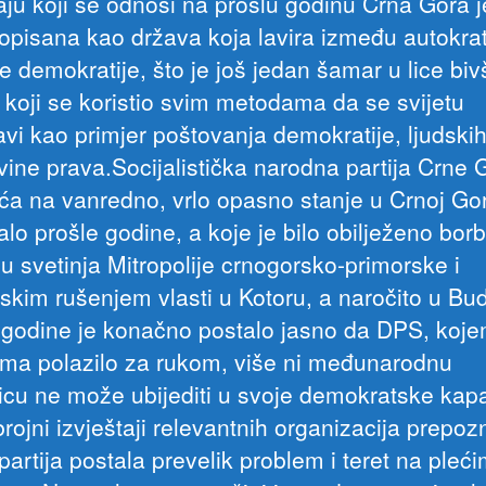
aju koji se odnosi na prošlu godinu Crna Gora j
 opisana kao država koja lavira između autokrati
e demokratije, što je još jedan šamar u lice bi
 koji se koristio svim metodama da se svijetu
avi kao primjer poštovanja demokratije, ljudski
avine prava.Socijalistička narodna partija Crne 
ća na vanredno, vrlo opasno stanje u Crnoj Gor
alo prošle godine, a koje je bilo obilježeno bo
u svetinja Mitropolije crnogorsko-primorske i
jskim rušenjem vlasti u Kotoru, a naročito u Bud
 godine je konačno postalo jasno da DPS, kojem
ma polazilo za rukom, više ni međunarodnu
icu ne može ubijediti u svoje demokratske kapa
rojni izvještaji relevantnih organizacija prepoz
partija postala prevelik problem i teret na pleć