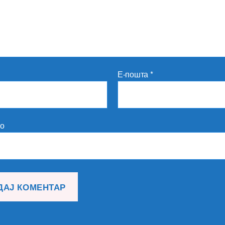
Е-пошта
*
то