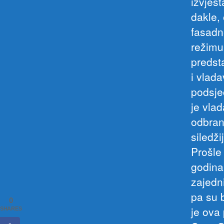
izvješt
dakle,
fasadn
režimu
predst
i vlad
podsje
je vlad
odbran
siledži
Prošle
godina
zajedn
pa su b
0
je ova 
SHARES