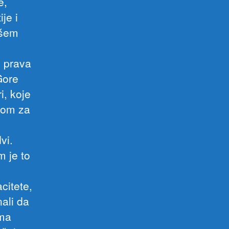
e,
je i
všem
h prava
Gore
i, koje
rbom za
vi.
 je to
citete,
nali da
ima