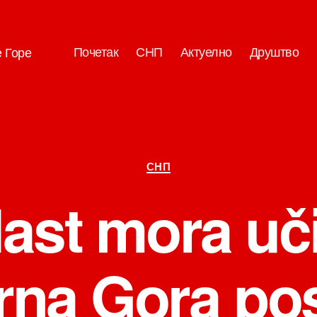
Почетак
СНП
Актуелно
Друштво
е Горе
Категорије
СНП
ast mora uči
rna Gora po