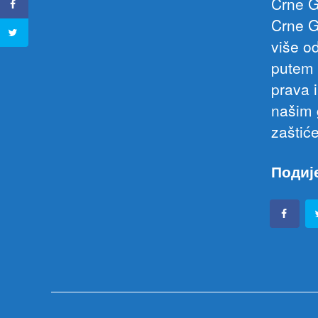
Crne G
Crne G
više o
putem 
prava 
našim 
zaštić
Подиј