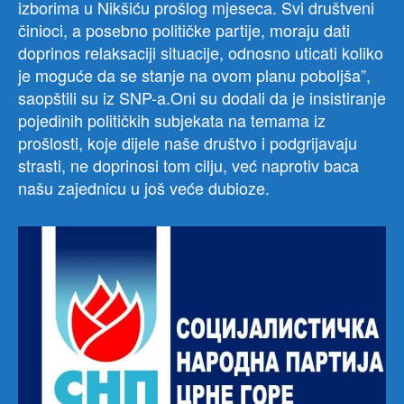
izborima u Nikšiću prošlog mjeseca. Svi društveni
činioci, a posebno političke partije, moraju dati
doprinos relaksaciji situacije, odnosno uticati koliko
je moguće da se stanje na ovom planu poboljša”,
saopštili su iz SNP-a.Oni su dodali da je insistiranje
pojedinih političkih subjekata na temama iz
prošlosti, koje dijele naše društvo i podgrijavaju
strasti, ne doprinosi tom cilju, već naprotiv baca
našu zajednicu u još veće dubioze.