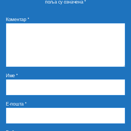
поља су означена
*
Коментар
*
Име
*
Е-пошта
*