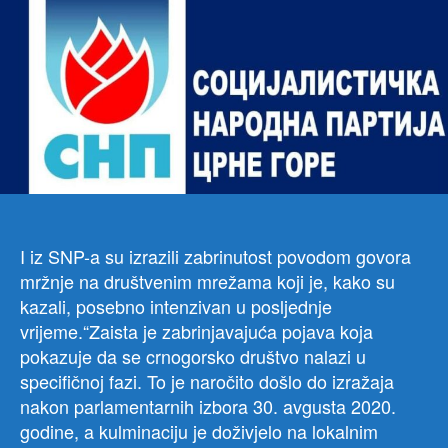
dopr
sma
gov
mrž
I iz SNP-a su izrazili zabrinutost povodom govora
mržnje na društvenim mrežama koji je, kako su
kazali, posebno intenzivan u posljednje
vrijeme.“Zaista je zabrinjavajuća pojava koja
pokazuje da se crnogorsko društvo nalazi u
specifičnoj fazi. To je naročito došlo do izražaja
nakon parlamentarnih izbora 30. avgusta 2020.
godine, a kulminaciju je doživjelo na lokalnim