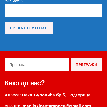
Веб место
Претрага
за:
Како до нас?
Адреса:
Вака Ђуровића бр.5, Подгорица
еПошта:
medijskicentarsnpcg@gmail.com