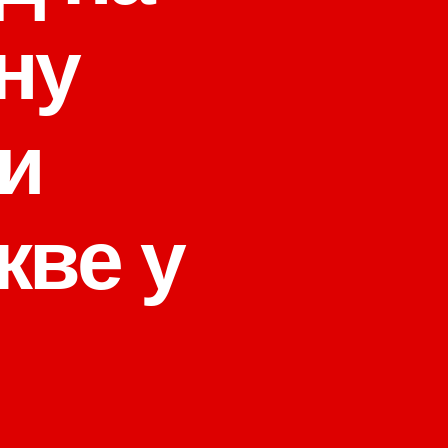
ну
и
кве у
на