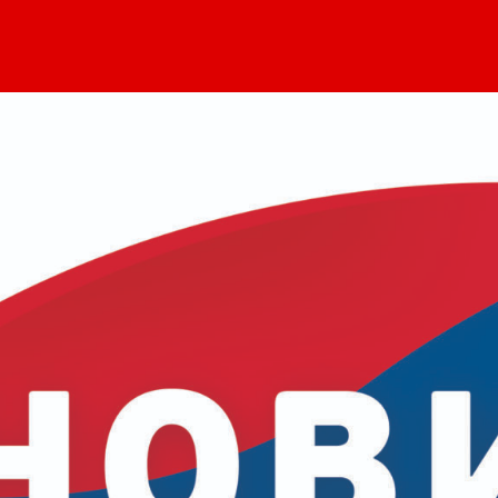
чланка
чланка