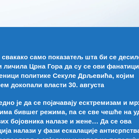
е свакако само показатељ шта би се десил
и личила Црна Гора да су се ови фанатици
еници политике Секуле Дрљевића, којим
јем докопали власти 30. августа
едно је да се појачавају есктремизам и м
има бившег режима, па се све чешће на у
их бојовника налазе и жене… Да се ова
ција налази у фази ескалације антисрпств