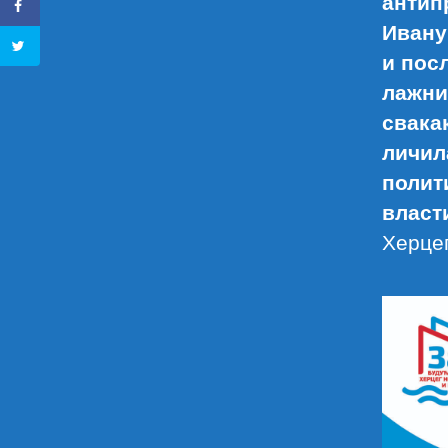
антип
Ивану
и пос
лажни
свака
личил
полит
власт
Херцег