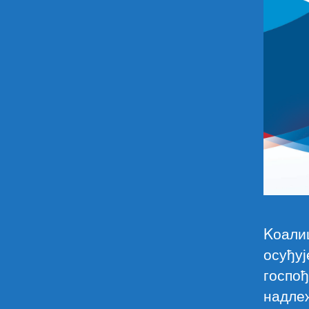
Kоалиц
осуђу
госпо
надлеж