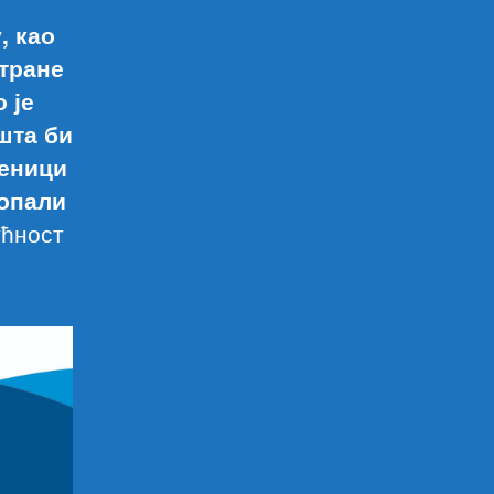
, као
стране
 је
шта би
беници
копали
ућност