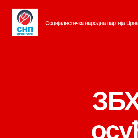
Социјалистичка народна партија Црн
СНП
ЗБХ
осу