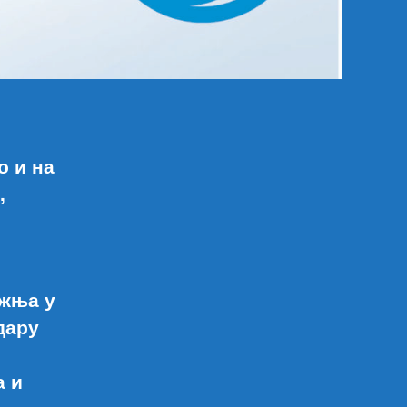
о и на
,
ржња у
дару
а и