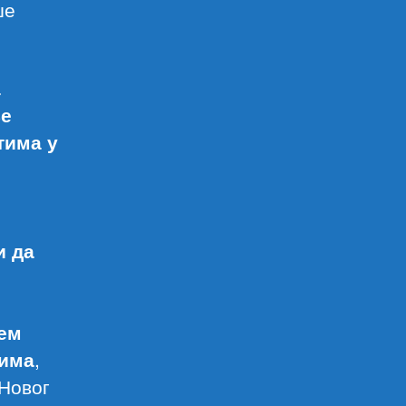
ше
а
ње
тима у
и да
о
њем
тима
,
 Новог