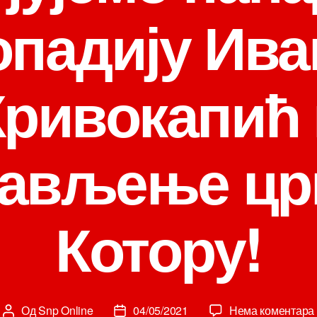
опадију Ива
Кривокапић 
ављење цр
Котору!
Од
Snp Online
04/05/2021
Нема коментара
Аутор
Датум