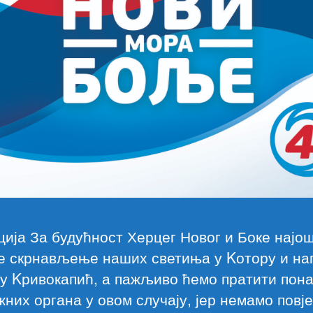
ија За будућност Херцег Новог и Боке најо
је скрнављење наших светиња у Kотору и на
ђу Kривокапић, а пажљиво ћемо пратити по
них органа у овом случају, јер немамо повј