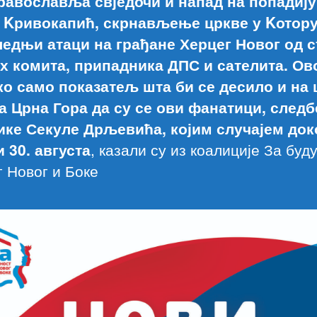
равославља свједочи и напад на попадију
 Kривокапић, скрнављење цркве у Kотору
ледњи атаци на грађане Херцег Новог од 
х комита, припадника ДПС и сателита. Ово
ко само показатељ шта би се десило и на 
а Црна Гора да су се ови фанатици, след
ике Секуле Дрљевића, којим случајем до
и 30.
августа
, казали су из коалиције За буд
 Новог и Боке