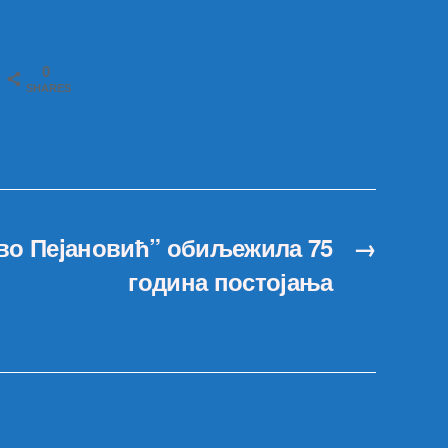
0
SHARES
во Пеjановић” обиљежила 75
→
година постојања