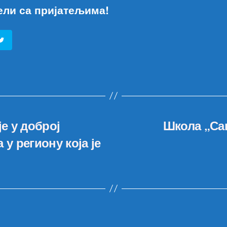
ели са пријатељима!
е у доброј
Школа „Са
у региону која је