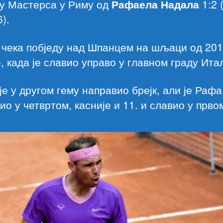
у Мастерса у Риму од
Рафаела Надала
1:2 (
6).
 чека побједу над Шпанцем на шљаци од 201
, када је славио управо у главном граду Итал
је у другом гему направио брејк, али је Рафа
ио у четвртом, касније и 11. и славио у прво