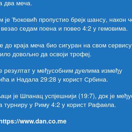
а два меча.
м је Ђоковић пропустио брејк шансу, након ч
везао седам поена и повео 4:2 у гемовима.
е до краја меча био сигуран на свом сервису
било довољно да освоји трофеј.
е резултат у међусобним дуелима између
ћа и Надала 29:28 у корист Србина.
ци је Шпанац успјешнији (19:7), док је међ
а турниру у Риму 4:2 у корист Рафаела.
 https://www.dan.co.me