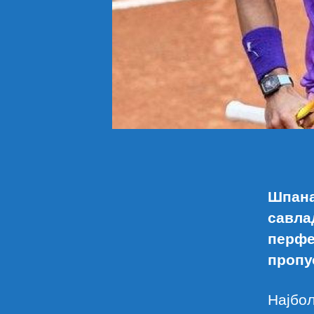
Шпана
савла
перфек
пропу
Најбо