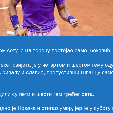
ом сету је на терену постојао само Ђоковић.
екет свијета је у четвртом и шестом гему од
 ривалу и славио, препустивши Шпанцу само
или су пети и шести гем трећег сета.
дно је Новака и стигао умор, јер је у суботу