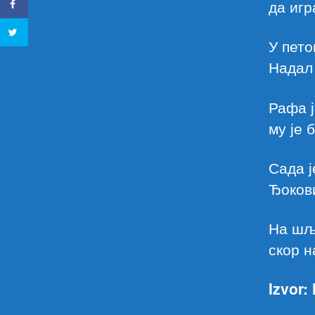
да игр
У пето
Надал 
Рафа ј
му је 
Сада ј
Ђокови
На шља
скор н
Izvor: