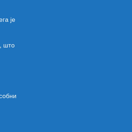
ега је
, што
усобни