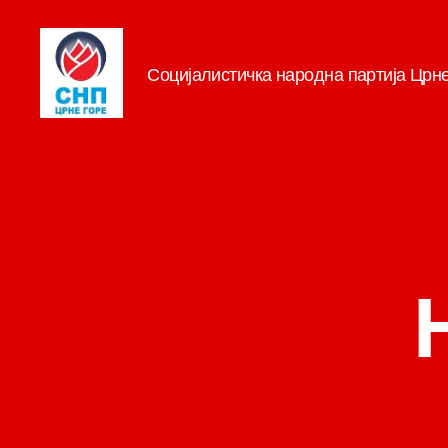
Социјалистичка народна партија Црн
СНП