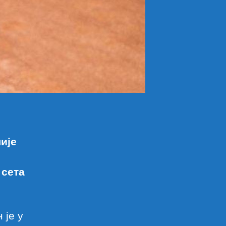
ије
 сета
 је у