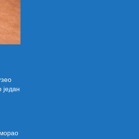
узео
 један
 морао