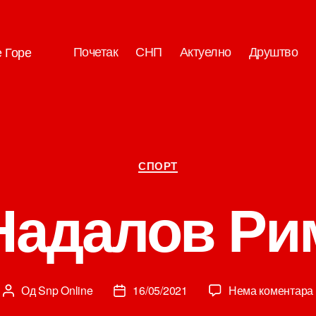
Почетак
СНП
Актуелно
Друштво
е Горе
Категорије
СПОРТ
Надалов Ри
Од
Snp Online
16/05/2021
Нема коментара
Аутор
Датум
чланка
чланка