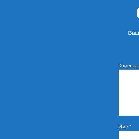
Ваш
Комента
Име
*