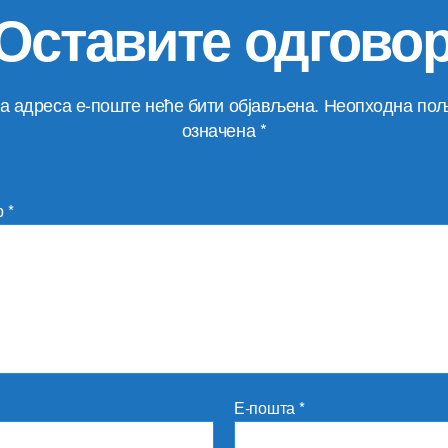
Оставите одгово
а адреса е-поште неће бити објављена.
Неопходна пољ
означена
*
р
*
Е-пошта
*