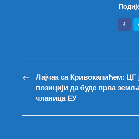
Подиј
←
Лајчак са Кривокапићем: ЦГ ј
позицији да буде прва земља 
чланица ЕУ