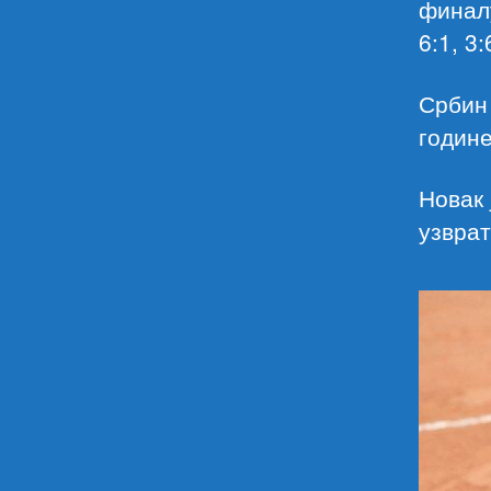
финал
6:1, 3:
Србин
године
Новак 
узврат