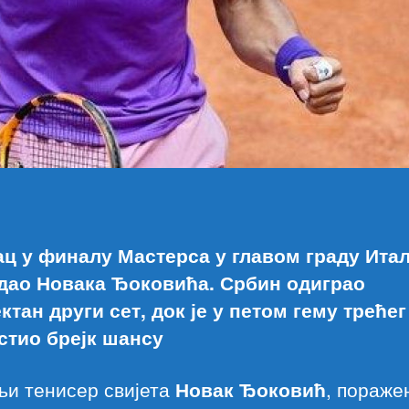
ц у финалу Мастерса у главом граду Итал
дао Новака Ђоковића. Србин одиграо
тан други сет, док је у петом гему трећег
стио брејк шансу
љи тенисер свијета
Новак Ђоковић
, поражен