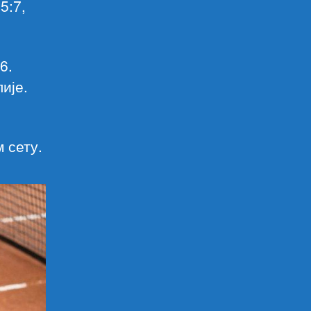
5:7,
6.
ије.
м сету.