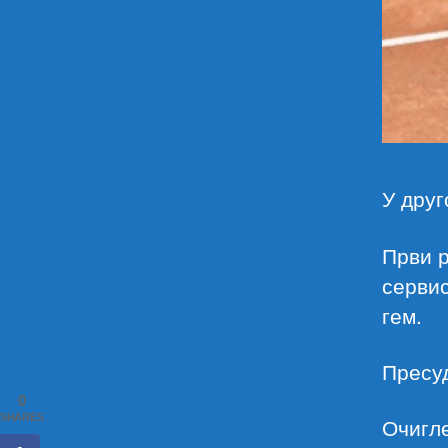
У друг
Први р
сервис
гем.
Пресуд
0
SHARES
Очигле