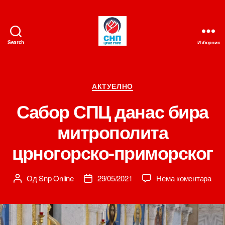
Search
Изборник
СНП
Категорије
АКТУЕЛНО
Сабор СПЦ данас бира
митрополита
црногорско-приморског
на
Од
Snp Online
29/05/2021
Нема коментара
Аутор
Датум
Саб
чланка
чланка
СП
дан
бир