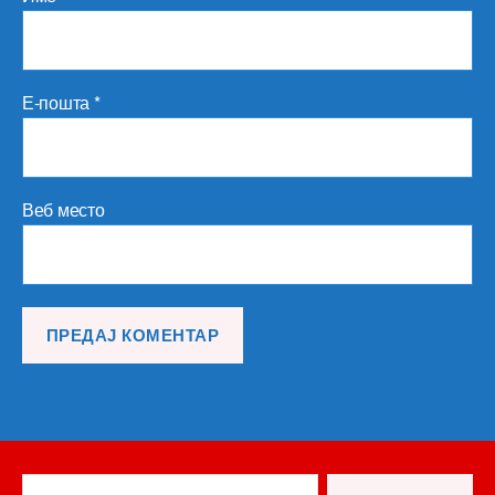
Е-пошта
*
Веб место
Претрага