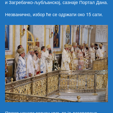
и Загребачко-љубљанској, сазнаје Портал Дана.
Незванично, избор ће се одржати око 15 сати.
Према нашим сазнањима, то је договорено