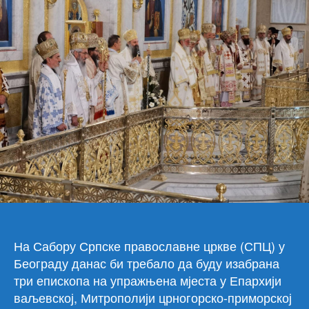
мит
црн
при
На Сабору Српске православне цркве (СПЦ) у
Београду данас би требало да буду изабрана
три епископа на упражњена мјеста у Епархији
ваљевској, Митрополији црногорско-приморској