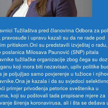
avnici Tužilaštva pred članovima Odbora za poli
, pravosuđe i upravu kazali su da ne rade pod
kim pritiskom.Oni su predstavili izvještaj o radu
e poslanica Milosava Paunović (SNP) pitala
avnike tužilačke organizacije zbog čega su dozv
ganu koji mora biti nezavisan, upliv politike bu
da je poljujljao samo povjerenje u tužioce i njiho
avnike.Ona je kazala i da su svjedoci selektivno
ći primjer privođenja petorice sveštenika u
ma, koji su poštovali tada propisane mjere za
vanje širenja koronavirusa, ali i šta se dešava 