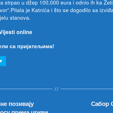
a strpao u džep 100,000 eura i odnio ih ka Zeti
vor“.Pitala je Katnića i što se dogodilo sa izvi
jelu stanova.
Vijesti online
ели са пријатељима!
не позивају
Сабор 
носу према цркви