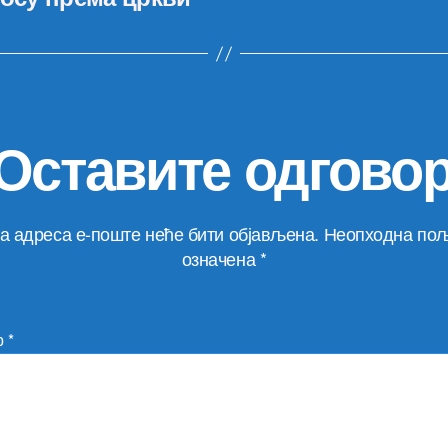
Оставите одгово
а адреса е-поште неће бити објављена.
Неопходна пољ
означена
*
р
*