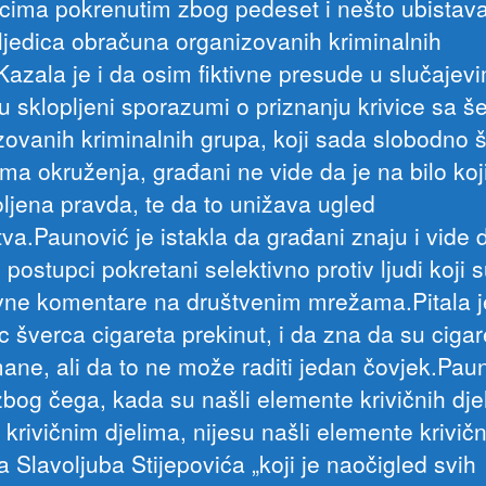
cima pokrenutim zbog pedeset i nešto ubistava
ljedica obračuna organizovanih kriminalnih
Kazala je i da osim fiktivne presude u slučajev
u sklopljeni sporazumi o priznanju krivice sa š
zovanih kriminalnih grupa, koji sada slobodno š
ma okruženja, građani ne vide da je na bilo koj
ljena pravda, te da to unižava ugled
tva.Paunović je istakla da građani znaju i vide 
i postupci pokretani selektivno protiv ljudi koji s
vne komentare na društvenim mrežama.Pitala je 
c šverca cigareta prekinut, i da zna da su cigar
ane, ali da to ne može raditi jedan čovjek.Paun
 zbog čega, kada su našli elemente krivičnih dje
 krivičnim djelima, nijesu našli elemente krivič
a Slavoljuba Stijepovića „koji je naočigled svih