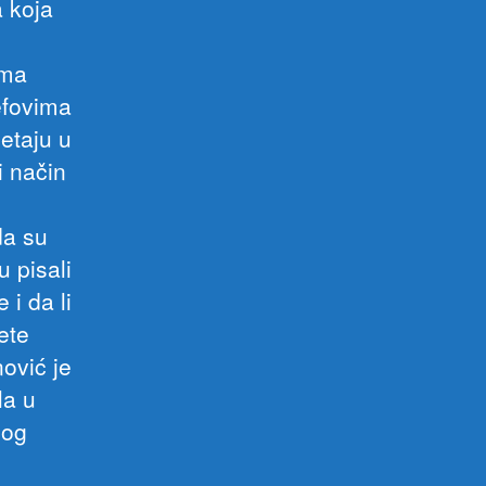
 koja
ima
efovima
etaju u
i način
da su
u pisali
i da li
ete
ović je
la u
nog