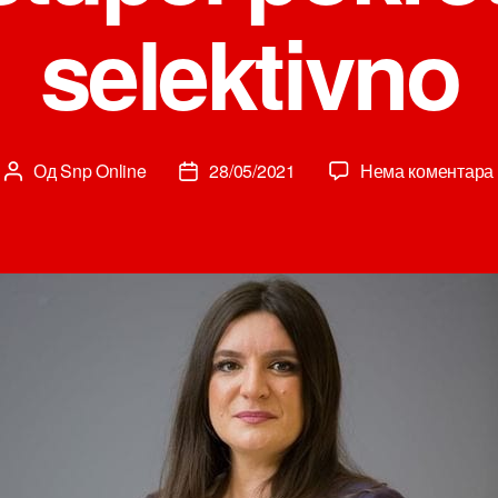
selektivno
Од
Snp Online
28/05/2021
Нема коментара
Аутор
Датум
чланка
чланка