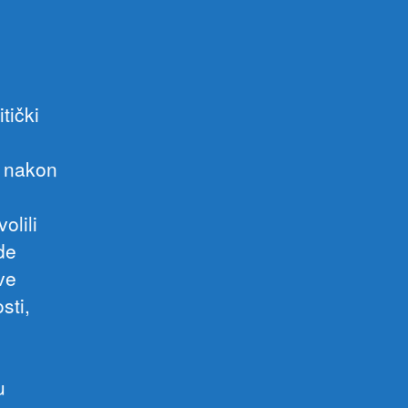
tički
, nakon
olili
de
ve
sti,
u