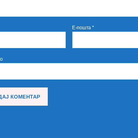
Е-пошта
*
то