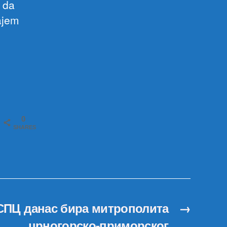
 da
đajem
0
SHARES
СПЦ данас бира митрополита
→
црногорско-приморског