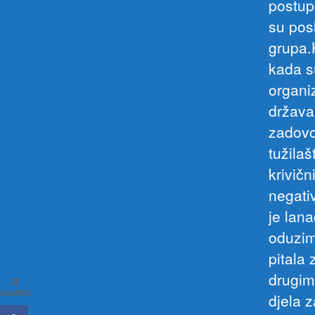
postup
su pos
grupa.
kada s
organi
država
zadovo
tužilaš
krivičn
negati
je lana
oduzim
pitala
drugim
0
SHARES
djela z