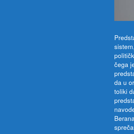
Predst
sistem
politič
čega j
predst
da u or
toliki 
predst
navode
Berana
spreča