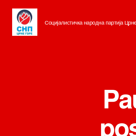
Социјалистичка народна партија Црн
СНП
Pa
pos