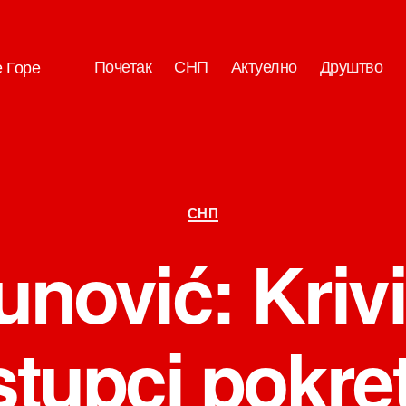
Почетак
СНП
Актуелно
Друштво
е Горе
Категорије
СНП
unović: Krivi
tupci pokre