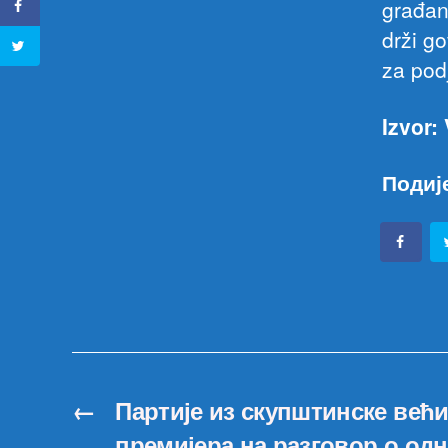
građan
drži go
za pod
Izvor: 
Подиј
←
Партије из скупштинске већи
премијера на разговор о од