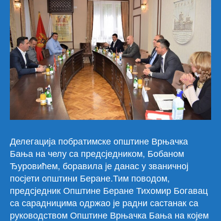
Делегација побратимске општине Врњачка
Бања на челу са предсједником, Бобаном
Ђуровићем, боравила је данас у званичној
посјети општини Беране.Тим поводом,
предсједник Општине Беране Тихомир Богавац
са сарадницима одржао је радни састанак са
руководством Општине Врњачка Бања на којем