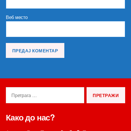
Веб место
Претрага
за:
Како до нас?