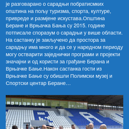
је разговарано о сарадњи побратисмких
општина на пољу туризма, спорта, културе,
привреде и размјене искустава.Општина
Беране и Врњачка Бања су 2015. године
потписале споразум о сарадњи у више области.
На састанку је закључено да простора за
сарадњу има много и да се у наредном периоду
могу остварити заједнички програми и пројекти
значајни и од користи за грађане Берана и
Врњачке Бање.Након састанка гости из
Врњачке Бање су обишли Полимски музеј и
Спортски центар Беране…