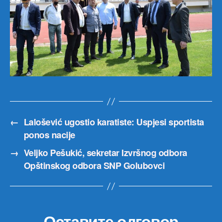
←
Lalošević ugostio karatiste: Uspjesi sportista
ponos nacije
→
Veljko Pešukić, sekretar Izvršnog odbora
Opštinskog odbora SNP Golubovci
Оставите одговор