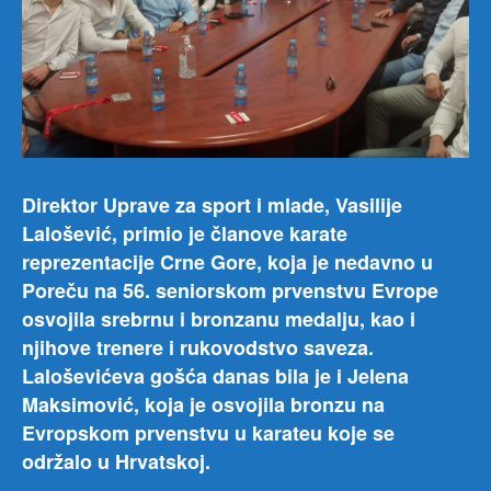
Direktor Uprave za sport i mlade, Vasilije
Lalošević, primio je članove karate
reprezentacije Crne Gore, koja je nedavno u
Poreču na 56. seniorskom prvenstvu Evrope
osvojila srebrnu i bronzanu medalju, kao i
njihove trenere i rukovodstvo saveza.
Laloševićeva gošća danas bila je i Jelena
Maksimović, koja je osvojila bronzu na
Evropskom prvenstvu u karateu koje se
održalo u Hrvatskoj.