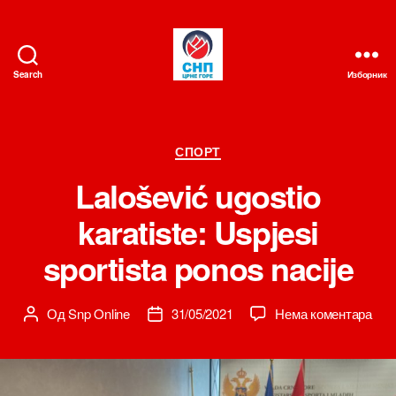
Search
Изборник
СНП
Категорије
СПОРТ
Lalošević ugostio
karatiste: Uspjesi
sportista ponos nacije
на
Од
Snp Online
31/05/2021
Нема коментара
Аутор
Датум
Lalo
чланка
чланка
ugos
kara
Uspj