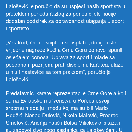
Lalošević je poručio da su uspjesi naših sportista u
proteklom periodu razlog za ponos cijele nacije i
dodatan podstrek za opravdanost ulaganja u sport
i sportiste.
„Vaš trud, rad i disciplina se isplatio, donijeli ste
vrijedne nagrade kući a Crnu Goru ponovo ispunili
osjećajem ponosa. Uprava za sport i mlade sa
posebnom pažnjom, prati disciplinu karatea, ulaže
u nju i nastaviće sa tom praksom“, poručio je
Lalošević.
Predstavnici karate reprezentacije Crne Gore a koji
su na Evropskom prvenstvu u Poreču osvojili
srebrnu medalju i među kojima su bili Mario
Hodžić, Nenad Dulović, Nikola Malović, Predrag
Smolović, Andrija Fatić i Balša Miličković iskazali
su zadovoljstvo zbog sastanka sa Laloševićem. U