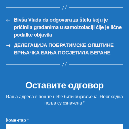
←
Bivša Vlada da odgovara za štetu koju je
pričinila građanima u samoizolaciji čije je lične
podatke objavila
→
ДЕЛЕГАЦИЈА ПОБРАТИМСКЕ ОПШТИНЕ
ВРЊАЧКА БАЊА ПОСЈЕТИЛА БЕРАНЕ
Оставите одговор
Ваша адреса е-поште неће бити објављена.
Неопходна
поља су означена
*
Коментар
*