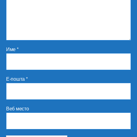
Име
*
Е-пошта
*
Веб место