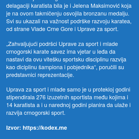
delagaciji karatista bila je i Jelena Maksimović koja
je na ovom takmičenju osvojila bronzanu medalju.
Svi su ukazali na važnost podrške razvoju karatea,
od strane Vlade Crne Gore i Uprave za sport.
„Zahvaljujući podršci Uprave za sport i mlade
crnogorski karate savez ima vjetar u leđa da
nastavi da ovu vitešku sportsku disciplinu razvija
kao diciplinu šampiona i pobjednika“, poručili su
predstavnici reprezentacije.
Uprava za sport i mlade samo je u protekloj godini
stipendirala 276 izuzetnih sportista među kojima i
14 karatista a i u narednoj godini planira da ulaže i
razvija crnogorski sport.
Izvor: https://kodex.me