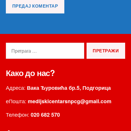
Претрага
за:
Како до нас?
Адреса:
Вака Ђуровића бр.5, Подгорица
еПошта:
medijskicentarsnpcg@gmail.com
Телефон:
020 682 570