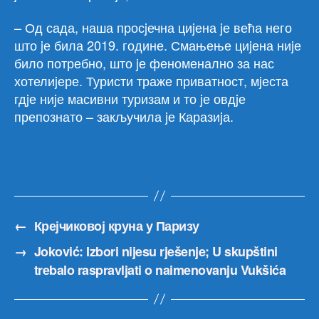
– Од сада, наша просjечна циjена jе већа него
што jе била 2019. године. Смањење циjена ниjе
било потребно, што jе феноменално за нас
хотелиjере. Туристи траже приватност, мjеста
гдjе ниjе масивни туризам и то jе овдjе
препознато – закључила jе Каразиjа.
←
Крејчиковoј круна у Паризу
→
Joković: Izbori nijesu rješenje; U skupštini
trebalo raspravljati o naimenovanju Vukšića