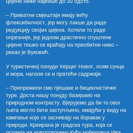
циjене ниже наjвише до 30 одсто.
– Приватни смjештаjи имаjу већу
флексибилност, jер могу лакше да раде
редукциjу своjих циjена. Хотели то раде
опрезниjе, jер jедном драстично спуштене
циjене тешко се враћаjу на првобитни ниво –
рекао jе Вуковић.
У туристичкоj понуди Херцег Новог, осим сунца
и мора, налазе се и пратећи садржаjи.
– Припремили смо пjешаке и бициклистичке
туре. Доста нашу понуду базирамо на
природном контрасту. Вjеруjемо да би то овог
љета могло бити заступљено, имаjући у виду на
кампање коjе се засниваjу на боравак у
природи. Креирана jе градска тура, коjа се
осланjа на новоотворену Кућу нобеловца Ива