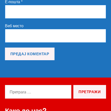
Е-пошта
*
Веб место
Претрага
за:
Како до нас?