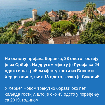
хиљ
гост
На основу приjава боравка, 38 одсто гостиjу
jе из Србиjе. На другом мjесту jе Русиjа са 24
одсто и на трећем мjесту гости из Босне и
Херцеговине, њих 18 одсто, казао је Вуковић
У Херцег Новом тренутно борави око пет
хиљада гостиjу, што jе око 43 одсто у поређењу
са 2019. годином.