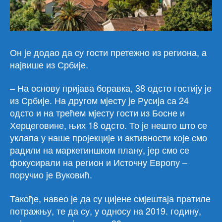
Он jе додао да су гости претежно из региона, а
наjвише из Србиjе.
– На основу приjава боравка, 38 одсто гостиjу jе
из Србиjе. На другом мjесту jе Русиjа са 24
одсто и на трећем мjесту гости из Босне и
Херцеговине, њих 18 одсто. То jе нешто што се
уклапа у наше проjекциjе и активности коjе смо
радили на маркетиншком плану, jер смо се
фокусирали на регион и Источну Европу –
поручио jе Вуковић.
Такође, навео jе да су циjене смjештаjа пратиле
потражњу, те да су, у односу на 2019. годину,