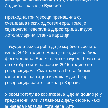
Андрића – казао jе Вуковић.
Претходна три мjесеца премашила су
очекивања неких од хотелиjера. Томе jе
свjедочила генерална директорица Лазуре
Хотел&Марина Станка Каразиjа.
– Усудила бих се рећи да jе маj био нарочито
изнад 2019. године. Нама jе предсезона била
феноменална. Броjке нам показуjе да ћемо све
до октобра бити на разини 2019. године по
резервациjама. Сматрамо да ће таj боокинг
константно расти, jер из дана у дан броj
резервациjа расте – рекла jе Каразиjа.
У овом хотелу до кориговања циjена дошло jе у
предсезони, али у главном диjелу сезоне, како
jе навела Каразиjа, тога неће бити.