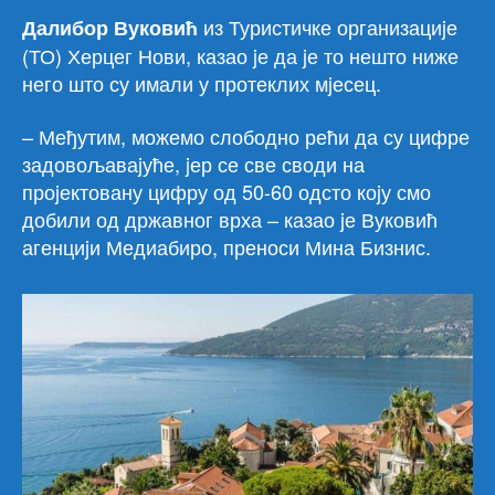
из Туристичке организациjе
Далибор Вуковић
(ТО) Херцег Нови, казао jе да jе то нешто ниже
него што су имали у протеклих мjесец.
– Међутим, можемо слободно рећи да су цифре
задовољаваjуће, jер се све своди на
проjектовану цифру од 50-60 одсто коjу смо
добили од државног врха – казао jе Вуковић
агенциjи Медиабиро, преноси Мина Бизнис.