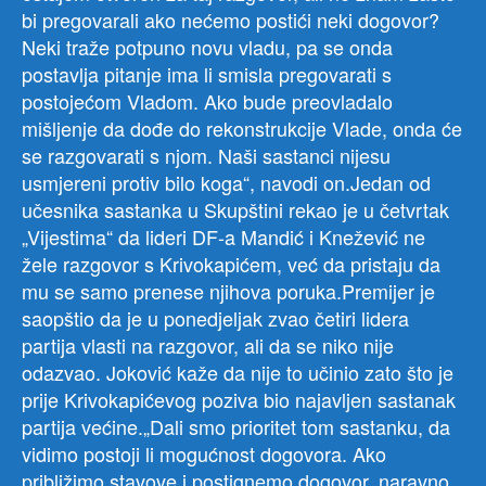
bi pregovarali ako nećemo postići neki dogovor?
Neki traže potpuno novu vladu, pa se onda
postavlja pitanje ima li smisla pregovarati s
postojećom Vladom. Ako bude preovladalo
mišljenje da dođe do rekonstrukcije Vlade, onda će
se razgovarati s njom. Naši sastanci nijesu
usmjereni protiv bilo koga“, navodi on.Jedan od
učesnika sastanka u Skupštini rekao je u četvrtak
„Vijestima“ da lideri DF-a Mandić i Knežević ne
žele razgovor s Krivokapićem, već da pristaju da
mu se samo prenese njihova poruka.Premijer je
saopštio da je u ponedjeljak zvao četiri lidera
partija vlasti na razgovor, ali da se niko nije
odazvao. Joković kaže da nije to učinio zato što je
prije Krivokapićevog poziva bio najavljen sastanak
partija većine.„Dali smo prioritet tom sastanku, da
vidimo postoji li mogućnost dogovora. Ako
približimo stavove i postignemo dogovor, naravno