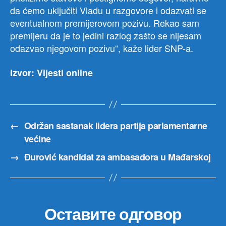
da ćemo uključiti Vladu u razgovore i odazvati se
eventualnom premijerovom pozivu. Rekao sam
premijeru da je to jedini razlog zašto se nijesam
odazvao njegovom pozivu“, kaže lider SNP-a.
Izvor: Vijesti online
←
Održan sastanak lidera partija parlamentarne
većine
→
Đurović kandidat za ambasadora u Mađarskoj
Оставите одговор