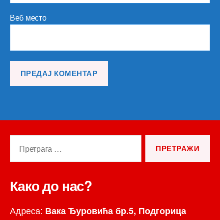
Веб место
Претрага
за:
Како до нас?
Адреса:
Вака Ђуровића бр.5, Подгорица