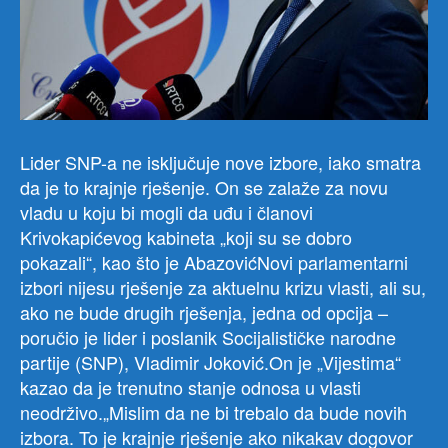
Lider SNP-a ne isključuje nove izbore, iako smatra
da je to krajnje rješenje. On se zalaže za novu
vladu u koju bi mogli da uđu i članovi
Krivokapićevog kabineta „koji su se dobro
pokazali“, kao što je AbazovićNovi parlamentarni
izbori nijesu rješenje za aktuelnu krizu vlasti, ali su,
ako ne bude drugih rješenja, jedna od opcija –
poručio je lider i poslanik Socijalističke narodne
partije (SNP), Vladimir Joković.On je „Vijestima“
kazao da je trenutno stanje odnosa u vlasti
neodrživo.„Mislim da ne bi trebalo da bude novih
izbora. To je krajnje rješenje ako nikakav dogovor