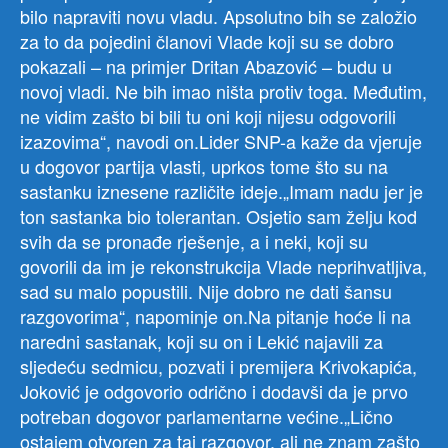
bilo napraviti novu vladu. Apsolutno bih se založio
za to da pojedini članovi Vlade koji su se dobro
pokazali – na primjer Dritan Abazović – budu u
novoj vladi. Ne bih imao ništa protiv toga. Međutim,
ne vidim zašto bi bili tu oni koji nijesu odgovorili
izazovima“, navodi on.Lider SNP-a kaže da vjeruje
u dogovor partija vlasti, uprkos tome što su na
sastanku iznesene različite ideje.„Imam nadu jer je
ton sastanka bio tolerantan. Osjetio sam želju kod
svih da se pronađe rješenje, a i neki, koji su
govorili da im je rekonstrukcija Vlade neprihvatljiva,
sad su malo popustili. Nije dobro ne dati šansu
razgovorima“, napominje on.Na pitanje hoće li na
naredni sastanak, koji su on i Lekić najavili za
sljedeću sedmicu, pozvati i premijera Krivokapića,
Joković je odgovorio odrično i dodavši da je prvo
potreban dogovor parlamentarne većine.„Lično
ostajem otvoren za taj razgovor, ali ne znam zašto