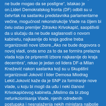
ne bude mogao da se postigne“, istakao je
on.Lideri Demokratskog fronta (DF) odbili su u
četvrtak na sastanku predstavnika parlamentarne
većine, mogućnost rekonstrukcije Vlade na čijem bi
čelu ostao premijer Zdravko Krivokapić, saopštivši
da u slučaju da ne bude saglasnosti o novom
kabinetu, najkasnije do kraja godine treba
organizovati nove izbore.„Ako ne bude dogovora o
novoj vladi, onda smo za to da se formira prelazna
vlada koja će pripremiti izbore najkasnije do kraja
decembra“, rekao je jedan od lidera DF-a Milan
Knežević nakon sastanka koji su u Skupštini
organizovali Joković i lider Demosa Miodrag
Lekić.Joković kaže da je SNP za formiranje nove
vlade, u koju bi mogli da uđu i neki članovi
Krivokapićevog kabineta.„Mislimo da bi zbog
nefunkcionisanja Vlade, njenih određenih
postupaka i nesnalaženja nekih ministara najbolje