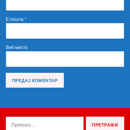
Е-пошта
*
Веб место
Претрага
за: