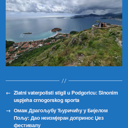
←
Zlatni vaterpolisti stigli u Podgoricu: Sinonim
uspjeha crnogorskog sporta
→
Омаж Драгољубу Ђуричићу у Бијелом
Пољу: Дао неизмјеран допринос Џез
фестивалу