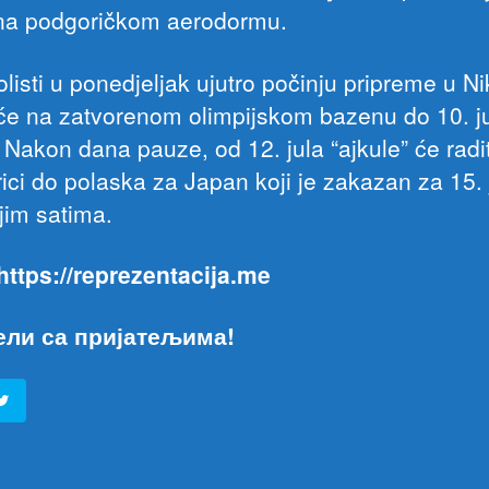
na podgoričkom aerodormu.
listi u ponedjeljak ujutro počinju pripreme u Nik
aće na zatvorenom olimpijskom bazenu do 10. j
 Nakon dana pauze, od 12. jula “ajkule” će radit
ici do polaska za Japan koji je zakazan za 15. 
jim satima.
 https://reprezentacija.me
ели са пријатељима!