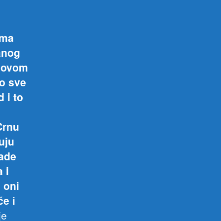
ima
anog
d ovom
o sve
 i to
Crnu
uju
lade
 i
 oni
će i
je