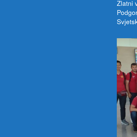
Zlatni 
Podgor
Svjetsk