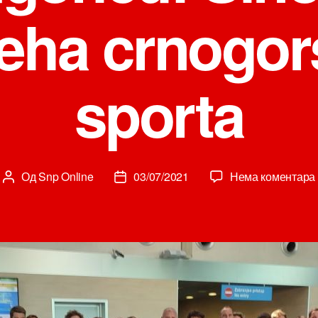
eha crnogo
sporta
Од
Snp Online
03/07/2021
Нема коментара
Аутор
Датум
чланка
чланка