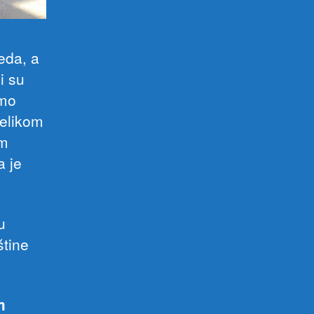
jeda, a
i su
smo
velikom
om
a je
u
štine
m