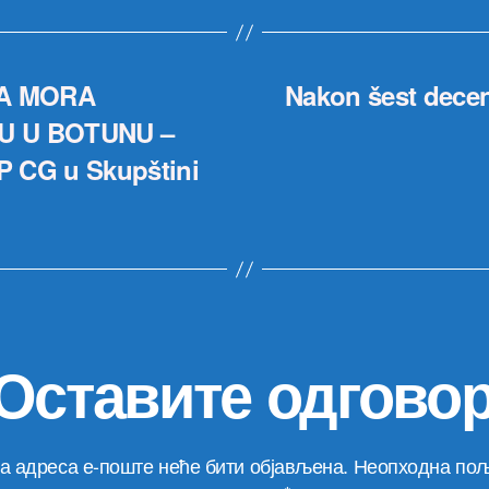
A MORA
Nakon šest deceni
U U BOTUNU –
P CG u Skupštini
Оставите одгово
а адреса е-поште неће бити објављена.
Неопходна пољ