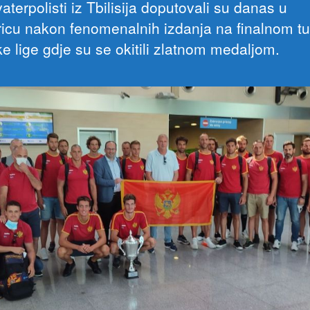
vaterpolisti iz Tbilisija doputovali su danas u
icu nakon fenomenalnih izdanja na finalnom tu
e lige gdje su se okitili zlatnom medaljom.