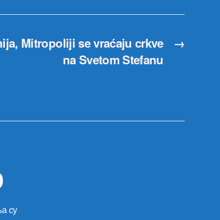
ja, Mitropoliji se vraćaju crkve
→
na Svetom Stefanu
р
а су