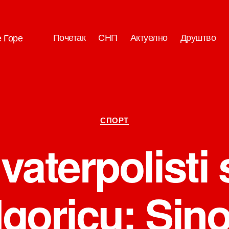
Почетак
СНП
Актуелно
Друштво
е Горе
Категорије
СПОРТ
 vaterpolisti s
goricu: Sin