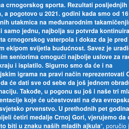
a crnogorskog sporta. Rezultati posljednjih
, a pogotovo u 2021. godini kada smo od 16
čnih utakmica na međunarodnim takamičenj
li samo jednu, najbolja su potvrda kontinuir
eta crnogorskog vaterpola i dokaz da je pre
 ekipom svijetla budućnost. Savez je uradi
im seniorima omogući najbolje uslove za rad
kraju i isplatilo. Sigurno smo da će i na
jskim igrama na pravi način reprezentovati 
 da će dati sve od sebe da još jednom obrad
 naciju. Takođe, u pogonu su još i naše tri m
entacije koje će učestvovati na dva evropska
svjetsko prvenstvo. U prethodnih pet godina
ijeli četiri medalje Crnoj Gori, vjerujemo da 
eto biti u znaku naših mladih ajkula
“, poručio 