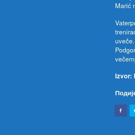
Marić 
Vaterpo
trenir
uveče.
Podgor
večern
Izvor:
Подиј