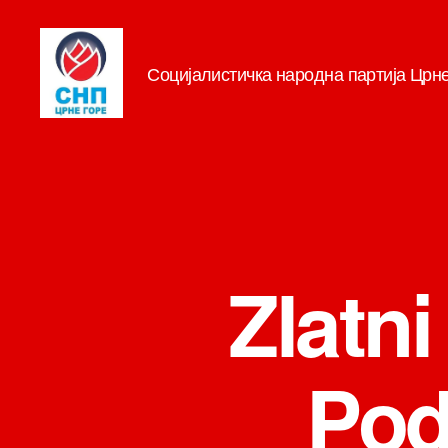
Социјалистичка народна партија Црн
СНП
Zlatni
Pod