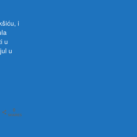
šiću, i
ula
i u
jul u
0
SHARES