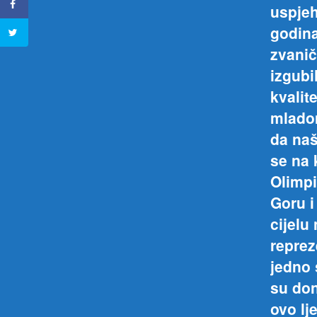
uspjeh
godina
zvani
izgubi
kvalit
mladom
da naš
se na 
Olimpi
Goru i
cijelu
reprez
jedno 
su don
ovo lj