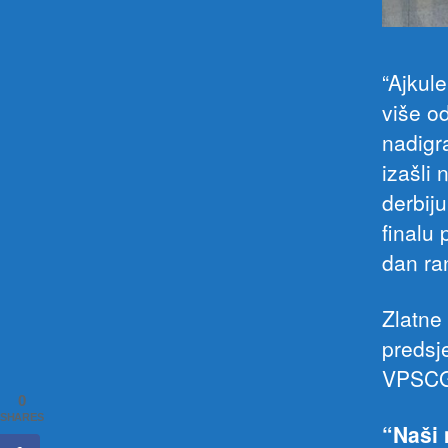
“Ajkule
više o
nadigr
izašli
derbiju
finalu 
dan ran
Zlatne
predsj
VPSCG 
0
SHARES
“Naši 