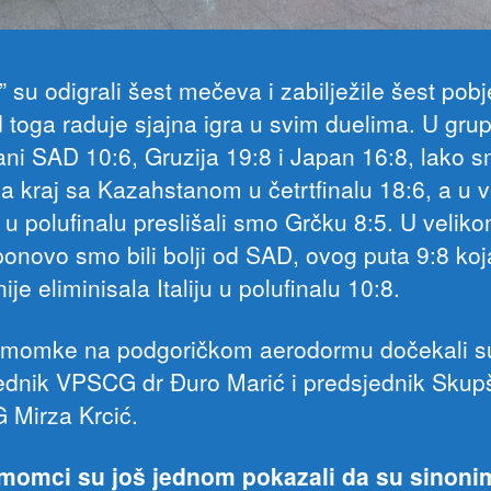
” su odigrali šest mečeva i zabilježile šest pob
d toga raduje sjajna igra u svim duelima. U grup
ani SAD 10:6, Gruzija 19:8 i Japan 16:8, lako 
 na kraj sa Kazahstanom u četrtfinalu 18:6, a u 
 u polufinalu preslišali smo Grčku 8:5. U velik
ponovo smo bili bolji od SAD, ovog puta 9:8 koj
ije eliminisala Italiju u polufinalu 10:8.
 momke na podgoričkom aerodormu dočekali s
ednik VPSCG dr Đuro Marić i predsjednik Skup
Mirza Krcić.
momci su još jednom pokazali da su sinoni