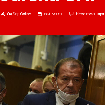
Од
Snp Online
23/07/2021
Нема коментара
Аутор
Датум
чланка
чланка