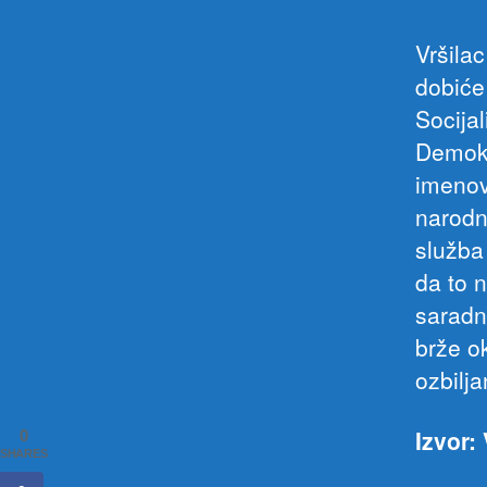
Vršila
dobiće
Socijal
Demokr
imenov
narodn
služba
da to n
saradn
brže ok
ozbilja
Izvor: 
0
SHARES