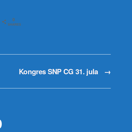
0
SHARES
Kongres SNP CG 31. jula
→
р