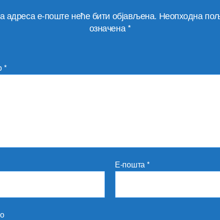
а адреса е-поште неће бити објављена.
Неопходна пољ
означена
*
р
*
Е-пошта
*
то