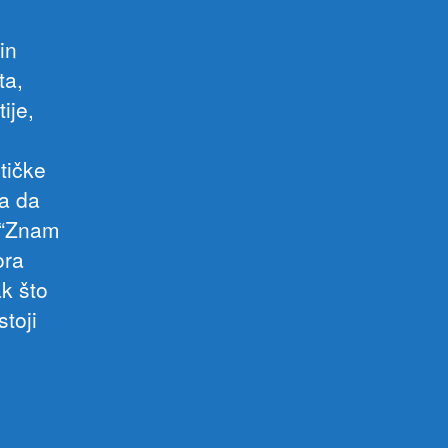
in
ta,
ije,
tičke
na da
e.“Znam
ora
k što
toji