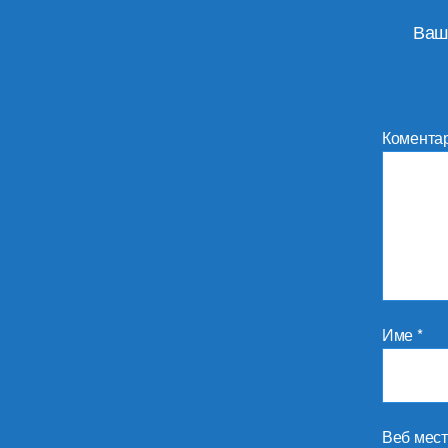
Ваш
Комента
Име
*
Веб мес