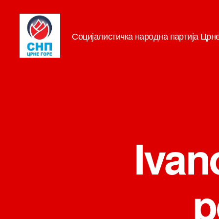
Социјалистичка народна партија Црн
СНП
Ivan
p