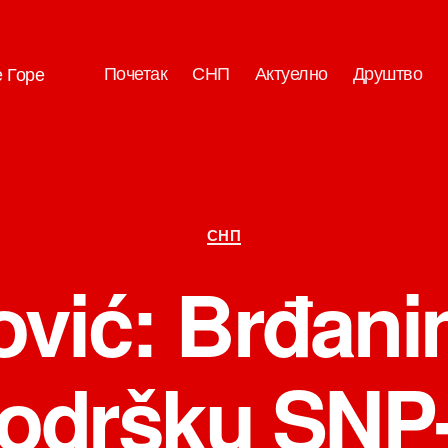
Почетак
СНП
Актуелно
Друштво
е Горе
Категорије
СНП
ović: Brđani
odršku SNP