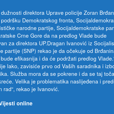
c dužnosti direktora Uprave policije Zoran Brđan
 podršku Demokratskog fronta, Socijaldemokra
ističke narodne partije, Socijaldemokratske part
atske Crne Gore da na predlog Vlade bude
an za direktora UP.Dragan Ivanović iz Socijalis
e partije (SNP) rekao je da očekuje od Brđani
 bude efikasnija i da će podržati predlog Vlad
ije lako, zavisiće prvo od Vaših saradnika i izb
ika. Služba mora da se pokrene i da se taj toča
reće. Velika je problematika naslijeđena i preds
n rad“, rekao je Ivanović.
Vijesti online