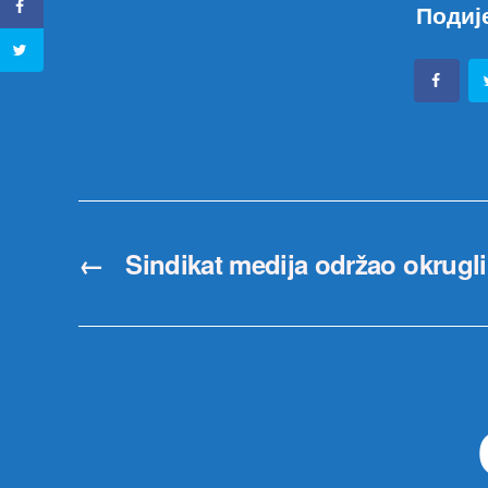
Подиј
←
Sindikat medija održao okrugli