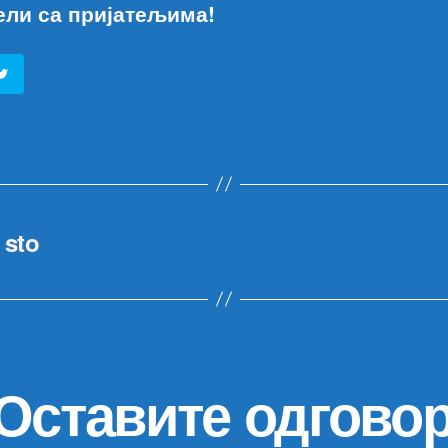
ели са пријатељима!
 sto
Оставите одгово