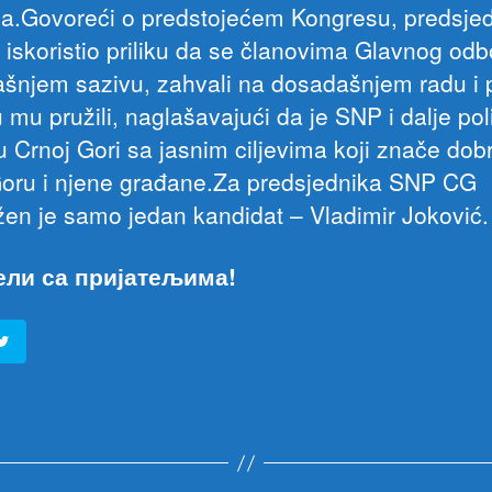
a.Govoreći o predstojećem Kongresu, predsje
 iskoristio priliku da se članovima Glavnog odb
šnjem sazivu, zahvali na dosadašnjem radu i 
 mu pružili, naglašavajući da je SNP i dalje poli
u Crnoj Gori sa jasnim ciljevima koji znače dob
oru i njene građane.Za predsjednika SNP CG
žen je samo jedan kandidat – Vladimir Joković.
ели са пријатељима!