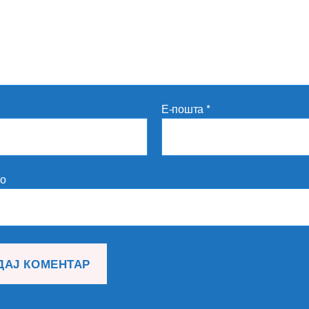
Е-пошта
*
то