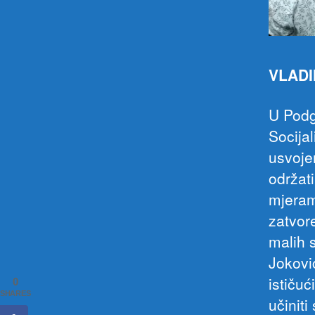
VLADI
U Podg
Socija
usvoje
održat
mjeram
zatvor
malih 
Joković
ističuć
0
SHARES
učiniti