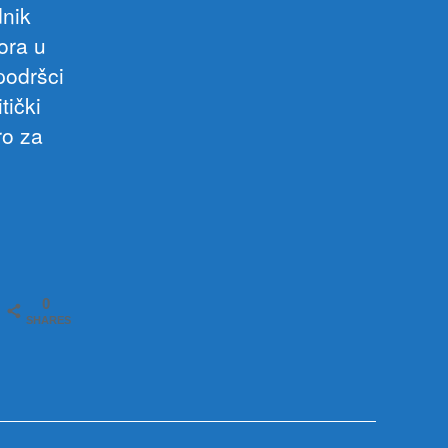
dnik
ora u
podršci
tički
ro za
0
SHARES