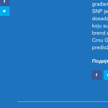
građan
SNP je
dosada
koju su
brend 
Crnu G
predlo
Подиј