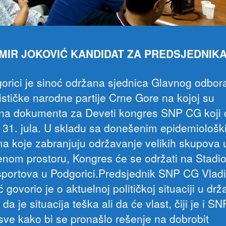
MIR JOKOVIĆ KANDIDAT ZA PREDSJEDNIK
orici je sinoć održana sjednica Glavnog odbor
lističke narodne partije Crne Gore na kojoj su
na dokumenta za Deveti kongres SNP CG koji 
i 31. jula. U skladu sa donešenim epidemiološ
a koje zabranjuju održavanje velikih skupova 
enom prostoru, Kongres će se održati na Stadi
sportova u Podgorici.Predsjednik SNP CG Vladi
 govorio je o aktuelnoj političkoj situaciji u drž
i da je situacija teška ali da će vlast, čiji je i SN
 sve kako bi se pronašlo rešenje na dobrobit