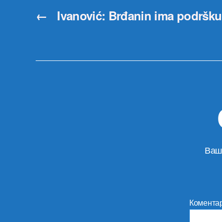
←
Ivanović: Brđanin ima podršk
Ваш
Комента