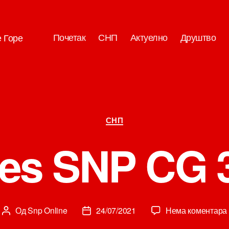
Почетак
СНП
Актуелно
Друштво
е Горе
Категорије
СНП
es SNP CG 31
Од
Snp Online
24/07/2021
Нема коментара
Аутор
Датум
чланка
чланка