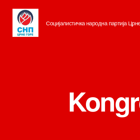
Социјалистичка народна партија Црн
СНП
Kongr