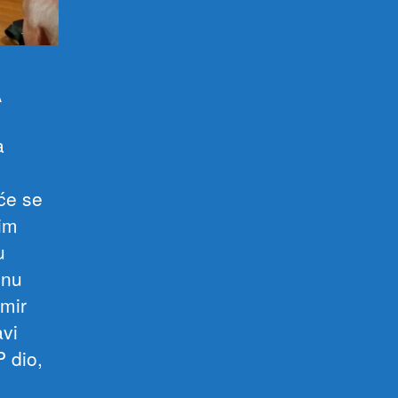
A
a
će se
kim
u
onu
mir
avi
P dio,