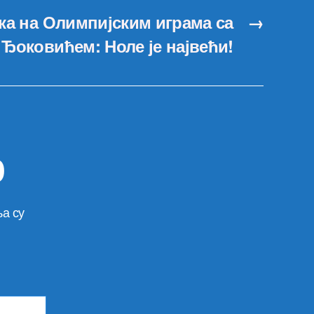
ка на Олимпијским играма са
→
Ђоковићем: Ноле је највећи!
р
а су