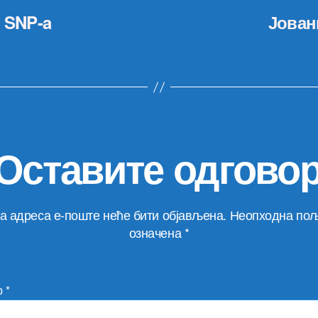
u SNP-a
Јован
Оставите одгово
а адреса е-поште неће бити објављена.
Неопходна пољ
означена
*
р
*