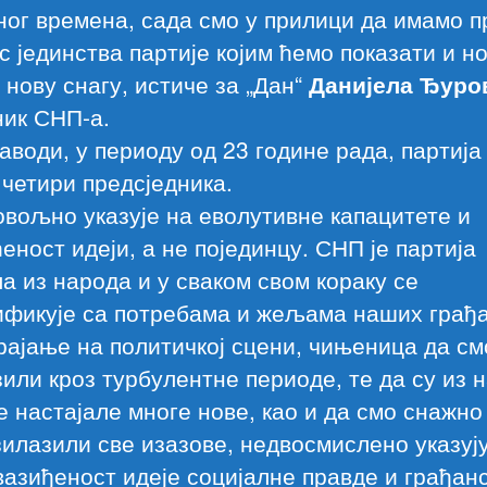
ног времена, сада смо у прилици да имамо п
с јединства партије којим ћемо показати и н
 нову снагу, истиче за „Дан“
Данијела Ђуро
ник СНП-а.
аводи, у периоду од 23 године рада, партија 
четири предсједника.
овољно указује на еволутивне капацитете и
еност идеји, а не појединцу. СНП је партија
а из народа и у сваком свом кораку се
ификује са потребама и жељама наших грађа
рајање на политичкој сцени, чињеница да см
или кроз турбулентне периоде, те да су из 
е настајале многе нове, као и да смо снажно
илазили све изазове, недвосмислено указуј
азиђеност идеје социјалне правде и грађанс