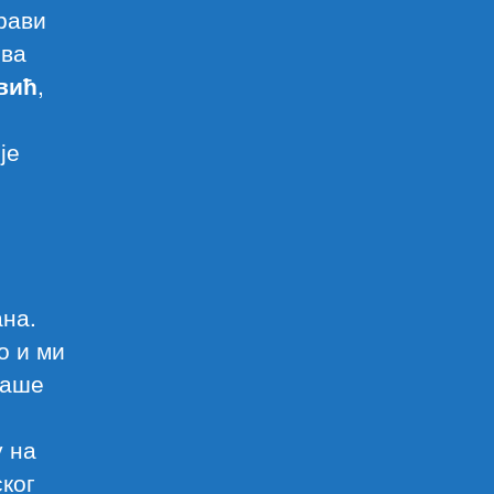
рави
ова
вић
,
је
на.
о и ми
наше
у на
ког