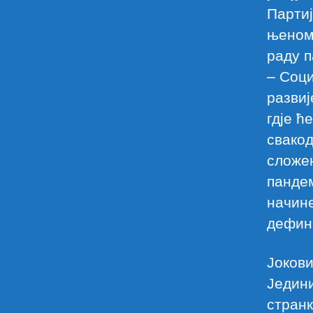
Партиј
њеном
раду п
– Соци
развиј
гдје ћ
свако
сложе
пандем
начине
дефин
Јоков
Једини
стран