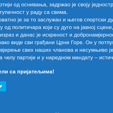
артији од оснивања, задржао је своју једност
тупачност у раду са свима.
оватно је за то заслужан и његов спортски ду
у од политичара који су дуго на јавној сцени
израз и данас је искреност и добронамјернос
како виде сви грађани Црне Горе. Он у потп
вјерење свих наших чланова и несумњиво је
а челу партије и у наредном мандату – истич
ели са пријатељима!