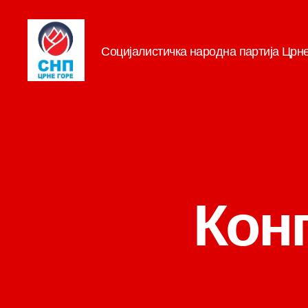
Социјалистичка народна партија Црн
СНП
Конг