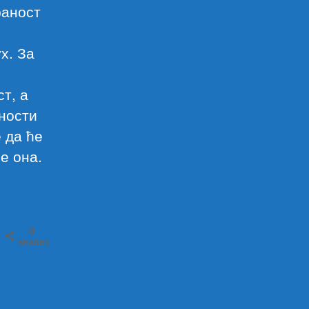
раност
х. За
,
т, а
уности
 да ће
е она.
0
SHARES