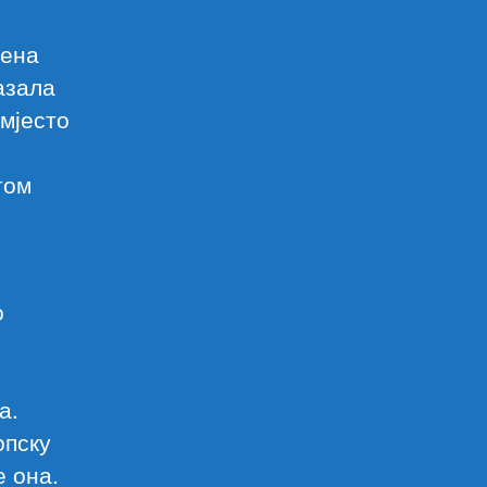
рена
казала
 мјесто
гом
о
а.
опску
е она.