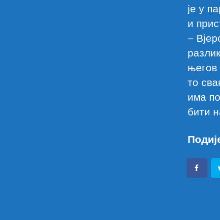
је у п
и прис
– Вјер
разлик
његов 
то сва
има по
бити н
Подиј