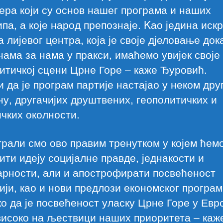
ера који су основ нашег програма и наших
па, а које народ препознаје. Kао једина иск
а лијевог центра, која је своје дјеловање до
нама за нама у пракси, имаћемо увијек своје
итичкој сцени Црне Горе – каже Ђуровић.
 да је програм партије настајао у неком дру
у, другачијих друштвених, геополитичких и
чких околности.
рали смо ово правим тренутком у којем ћем
ити идеју социјалне правде, једнакости и
арности, али и апострофирати посвећеност
ији, као и нови предлози економског програм
о да је посвећеност уласку Црне Горе у Евр
високо на љествици наших приоритета – каж