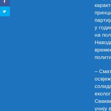
каракт
принци
партиј
у годи
на пол
Наводи
времен
полити
– Смат
освјеж
солид
еколог
Свакак
унију 