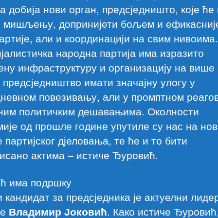
а добија нови орган, предсједништо, које ће
 мишљењу, допринијети бољем и ефикасниј
артије, али и координацији на свим нивоима.
јалистичка народна партија има изразито
ену инфраструктуру и организацију на више 
е предсједништво имати значајну улогу у
дневном повезивању, али у промптном реаго
ним политичким дешавањима. Околности
ије од прошле године упутиле су нас на но
 партијског дјеловања, те ће и то бити
исано актима – истиче Ђуровић.
ић има подршку
 кандидат за предсједника је актуелни лиде
ке
Владимир Јоковић
. Како истиче Ђуровић