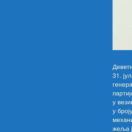
Девети
31. ју
генера
партиј
у вези
у број
механ
жеља ј