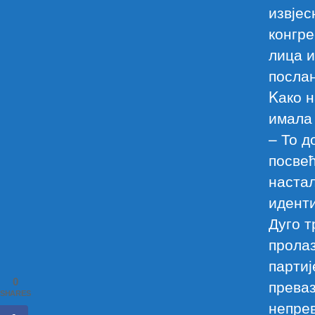
извјес
конгре
лица и
посла
Kако н
имала 
– То д
посвећ
настал
идент
Дуго т
пролаз
партиј
0
преваз
SHARES
непрев