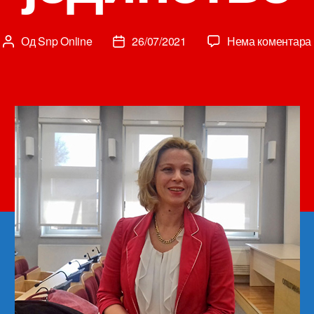
Од
Snp Online
26/07/2021
Нема коментара
Аутор
Датум
чланка
чланка