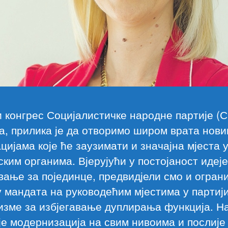
 конгрес Социјалистичке народне партије (С
ла, прилика је да отворимо широм врата нов
цијама које ће заузимати и значајна мјеста 
ским органима. Вјерујући у постојаност идеје
вање за појединце, предвидјели смо и огра
у мандата на руководећим мјестима у партији
изме за избјегавање дуплирања функција. Н
е модернизација на свим нивоима и послије