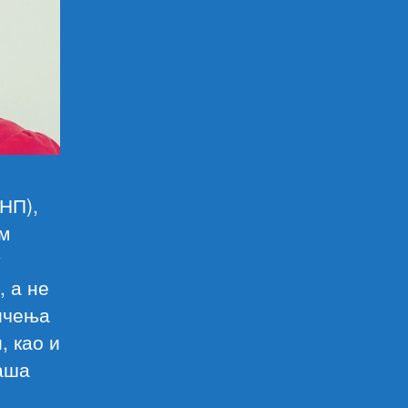
НП),
им
у
, а не
ничења
, као и
аша