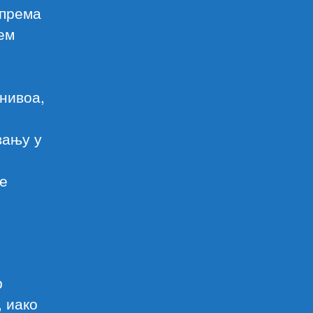
 према
ем
нивоа,
вању у
ве
р
, иако