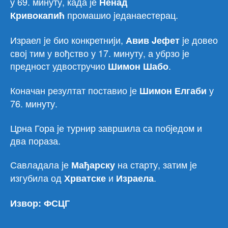
у 69. минуту, када jе
Ненад
промашио jеданаестерац.
Кривокапић
Израел jе био конкретниjи,
jе довео
Авив Jефет
своj тим у вођство у 17. минуту, а убрзо jе
предност удвостручио
.
Шимон Шабо
Коначан резултат поставио jе
у
Шимон Елгаби
76. минуту.
Црна Гора jе турнир завршила са побjедом и
два пораза.
Савладала jе
на старту, затим jе
Мађарску
изгубила од
и
.
Хрватске
Израела
Извор: ФСЦГ