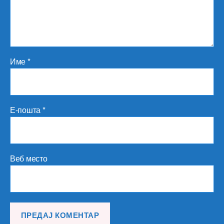
Име
*
Е-пошта
*
Веб место