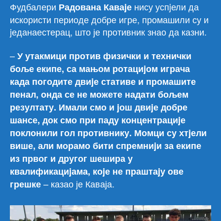
Фудбалери
нису успjели да
Радована Каваjе
искористи периоде добре игре, промашили су и
jеданаестерац, што је противник знао да казни.
–
У утакмици против физички и технички
боље екипе, са мањом ротациjом играча
када погодите двиjе стативе и промашите
пенал, онда се не можете надати бољем
резултату. Имали смо и jош двиjе добре
шансе, док смо при паду концентрациjе
поклонили гол противнику. Момци су хтjели
више, али морамо бити спремниjи за екипе
из првог и другог шешира у
квалификациjама, коjе не праштаjу ове
– казао је Каваја.
грешке