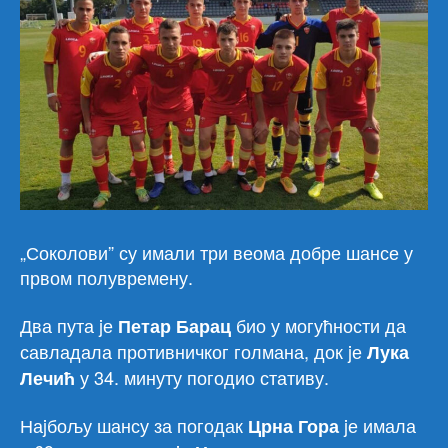
„Соколови” су имали три веома добре шансе у
првом полувремену.
Два пута jе
био у могућности да
Петар Барац
савладала противничког голмана, док jе
Лука
у 34. минуту погодио стативу.
Лечић
Наjбољу шансу за погодак
jе имала
Црна Гора