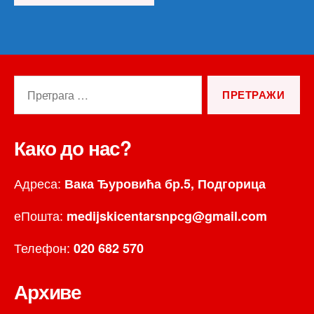
Претрага
за:
Како до нас?
Адреса:
Вака Ђуровића бр.5, Подгорица
еПошта:
medijskicentarsnpcg@gmail.com
Телефон:
020 682 570
Архиве