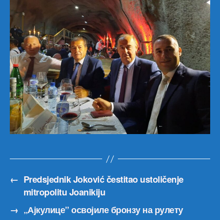
←
Predsjednik Joković čestitao ustoličenje
mitropolitu Joanikiju
→
„Ајкулице” освојиле бронзу на рулету