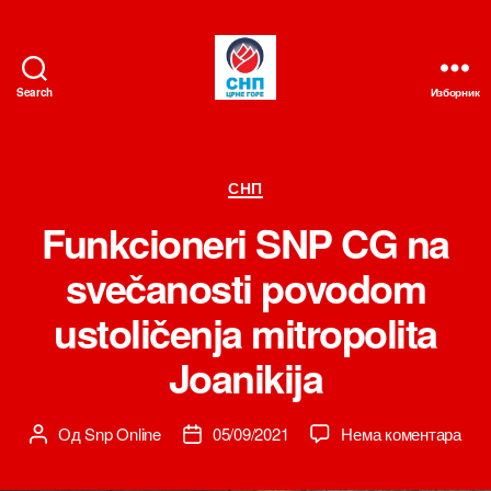
Search
Изборник
СНП
Категорије
СНП
Funkcioneri SNP CG na
svečanosti povodom
ustoličenja mitropolita
Joanikija
на
Од
Snp Online
05/09/2021
Нема коментара
Аутор
Датум
Funk
чланка
чланка
SN