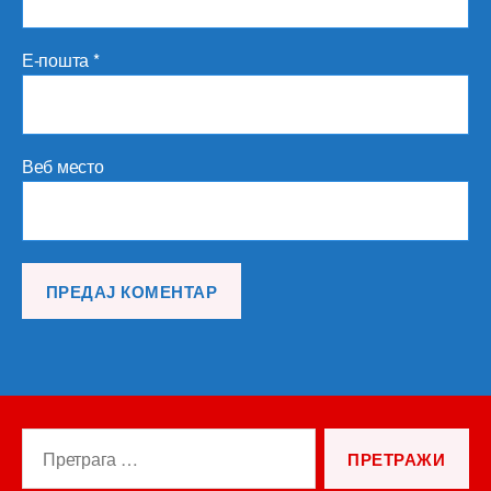
Е-пошта
*
Веб место
Претрага
за: