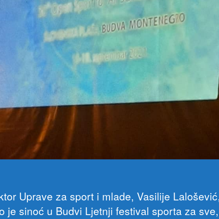
tor Uprave za sport i mlade, Vasilije Lalošević
o je sinoć u Budvi Ljetnji festival sporta za sve, 