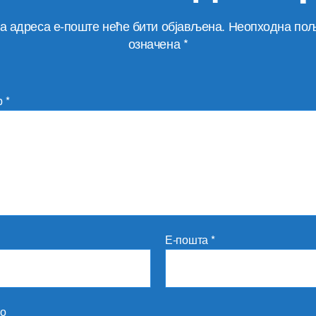
а адреса е-поште неће бити објављена.
Неопходна пољ
означена
*
р
*
Е-пошта
*
то