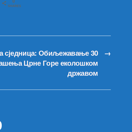
0
SHARES
а сједница: Обиљежавање 30
→
лашења Црне Горе еколошком
државом
р