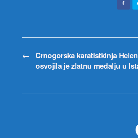
←
Crnogorska karatistkinja Hele
osvojila je zlatnu medalju u Is