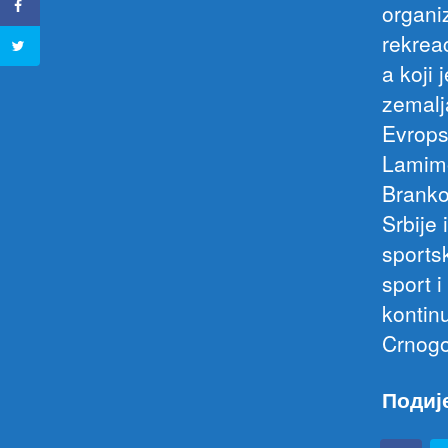
organi
rekreac
a koji
zemalj
Evrops
Lamimo
Branko
Srbije
sportsk
sport i
kontin
Crnogo
Подиј