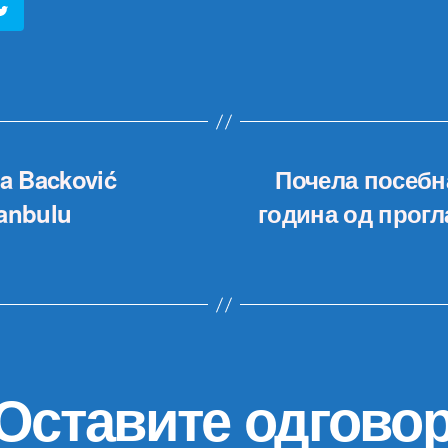
na Backović
Почела посебн
tanbulu
година од прог
Оставите одгово