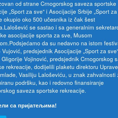
zovan od strane Crnogorskog saveza sportske
ije „Sport za sve“ i Asocijacije Srbije „Sport za
 je okupio oko 500 učesnika iz čak šest
a.Lalošević se sastao i sa generalnim sekreta
ke asocijacije sporta za sve, Musom
m.Podsjećamo da su nedavno na istom festiv
 Vujović, predsjednik Asocijacije „Sport za sve“
 i Gligorije Vojinović, predsjednik Crnogorskog 
e rekreacije, dodijelili plaketu direktoru Uprav
 mlade, Vasiliju Laloševiću, u znak zahvalnosti
uiranu podršku, kao i redovno finansiranje
rskog saveza sportske rekreacije.
ели са пријатељима!