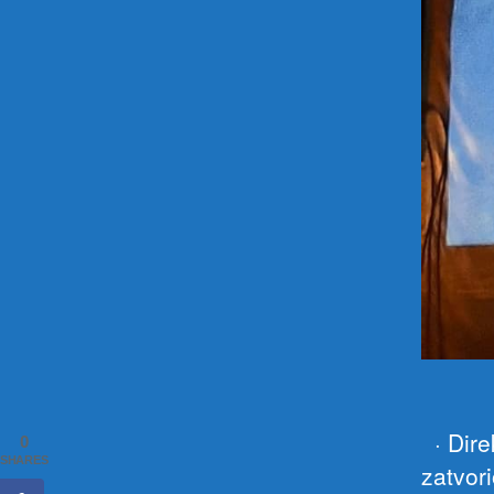
· Direk
0
SHARES
zatvori