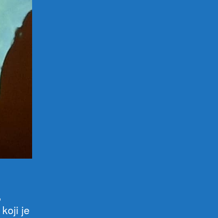
,
koji je