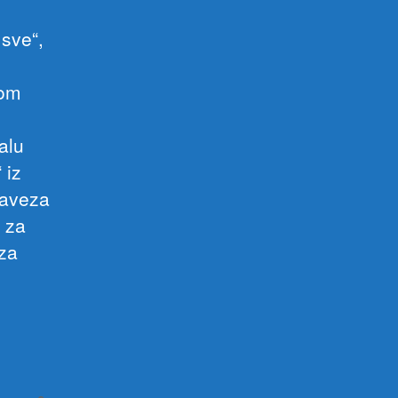
 sve“,
rom
alu
 iz
saveza
e za
 za