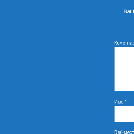
Ваш
Комента
Име
*
Веб мес