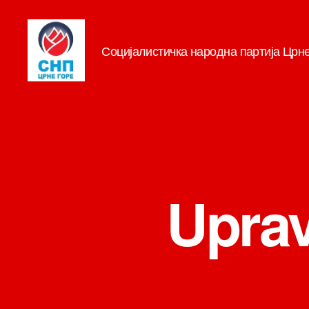
Социјалистичка народна партија Црн
СНП
Uprav