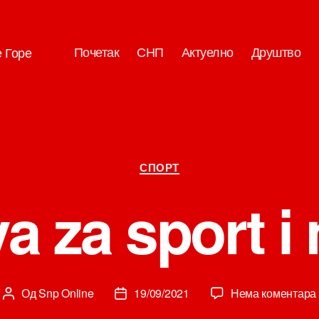
Почетак
СНП
Актуелно
Друштво
е Горе
Категорије
СПОРТ
a za sport i
Од
Snp Online
19/09/2021
Нема коментара
Аутор
Датум
чланка
чланка