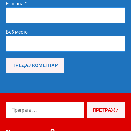
Е-пошта
*
Веб место
Претрага
за: