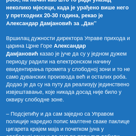
неколико мјесеци, када је урађено више него
у претходних 20-30 година, рекао је
Александар Дамјановић за „Дан”
Вршилац дужности директора Управе прихода и
царина Црне Горе
Александар
казао је јуче да су у једном дужем
Дамjановић
периоду радили на електронском начину
евидентирања промета у слободној зони и то не
само дуванских производа већ и осталих роба.
Додао је да су на путу да реализују јединствено
извјештавање, које никада досад није било у
оквиру слободне зоне.
– Подсјетићу и да сам заједно са Управом
полиције наредио попис малтене сваке паклице
цигарета крајем маја и почетком јуна у