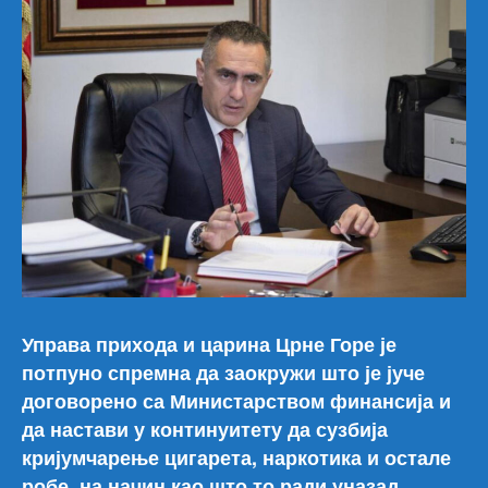
Управа прихода и царина Црне Горе је
потпуно спремна да заокружи што је јуче
договорено са Министарством финансија и
да настави у континуитету да сузбија
кријумчарење цигарета, наркотика и остале
робе, на начин као што то ради уназад