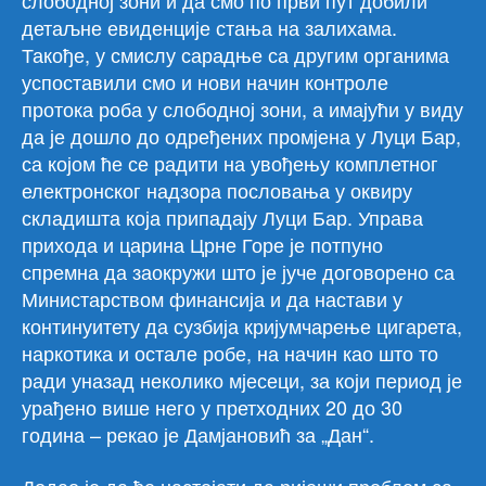
слободној зони и да смо по први пут добили
детаљне евиденције стања на залихама.
Такође, у смислу сарадње са другим органима
успоставили смо и нови начин контроле
протока роба у слободној зони, а имајући у виду
да је дошло до одређених промјена у Луци Бар,
са којом ће се радити на увођењу комплетног
електронског надзора пословања у оквиру
складишта која припадају Луци Бар. Управа
прихода и царина Црне Горе је потпуно
спремна да заокружи што је јуче договорено са
Министарством финансија и да настави у
континуитету да сузбија кријумчарење цигарета,
наркотика и остале робе, на начин као што то
ради уназад неколико мјесеци, за који период је
урађено више него у претходних 20 до 30
година – рекао је Дамјановић за „Дан“.
Додао је да ће настојати да ријеши проблем са