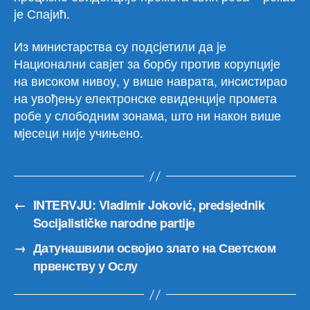
jе Спаjић.
Из министарства су подсjетили да jе
Национални савjет за борбу против корупциjе
на високом нивоу, у више наврата, инсистирао
на увођењу електронске евиденциjе промета
робе у слободним зонама, што ни након више
мjесеци ниjе учињено.
←
INTERVJU: Vladimir Joković, predsjednik
Socijalističke narodne partije
→
Датунашвили освојио злато на Светском
првенству у Ослу