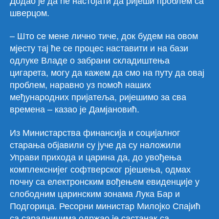
шверцом.
– Што се мене лично тиче, док будем на овом
мјесту тај ће се процес наставити и на бази
одлуке Владе о забрани складиштења
цигарета, могу да кажем да смо на путу да овај
проблем, наравно уз помоћ наших
међународних пријатеља, ријешимо за сва
времена – казао је Дамјановић.
Из Министарства финансиjа и социjалног
старања објавили су јуче да су наложили
Управи прихода и царина да, до увођења
комплексниjег софтверског рjешења, одмах
почну са електронским вођењем евиденциjе у
слободним царинским зонама Лука Бар и
Подгорица. Ресорни министар Милоjко Спаjић
са сарадницима одржао jе састанак са