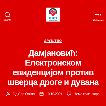
Search
Изборник
СНП
Категорије
ДРУШТВО
Дамјановић:
Електронском
евиденцијом против
шверца дроге и дувана
на
Од
Snp Online
10/10/2021
Нема коментара
Аутор
Датум
Дам
чланка
чланка
Еле