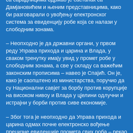
Дамjановићем и њеним представницима, како
би разговарали о увођењу електронског
система за евиденциjу робе коjа се налази у
слободним зонама.
– Неопходно jе да државни органи, у првом
реду Управа прихода и царина и Влада, у
сваком тренутку имаjу увид у промет робе у
слободним зонама, а све у складу са важећим
законским прописима – навео jе Спаjић. Он jе,
како jе саопштено из министарства, поручио да
су Национални савjет за борбу против корупциjе
на високом нивоу и Влада у цjелини одлучни и
истраjни у борби против сиве економиjе.
– Због тога jе неопходно да Управа прихода и
царина одмах почне електронско вођење
прецизне евиденциjе промета свих роба – рекао