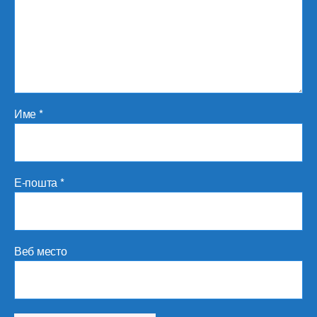
Име
*
Е-пошта
*
Веб место