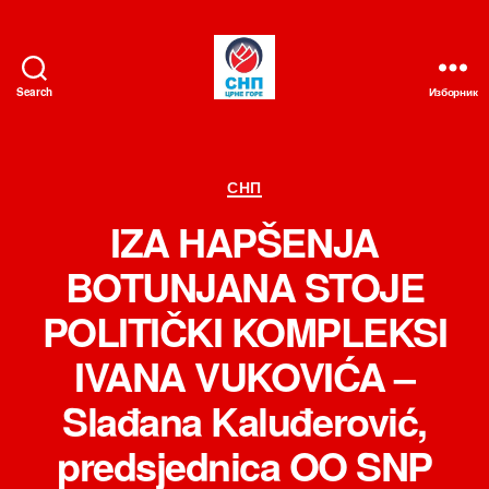
Search
Изборник
СНП
Категорије
СНП
IZA HAPŠENJA
BOTUNJANA STOJE
POLITIČKI KOMPLEKSI
IVANA VUKOVIĆA –
Slađana Kaluđerović,
predsjednica OO SNP