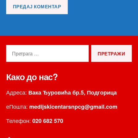
Претрага
за:
Како до нас?
Адреса:
Вака Ђуровића бр.5, Подгорица
еПошта:
medijskicentarsnpcg@gmail.com
Телефон:
020 682 570