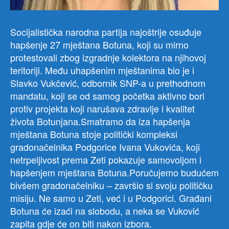
Socijalistička narodna partija najoštrije osuđuje
hapšenje 27 mještana Botuna, koji su mirno
protestovali zbog izgradnje kolektora na njihovoj
teritoriji. Među uhapšenim mještanima bio je i
Slavko Vukčević, odbornik SNP-a u prethodnom
mandatu, koji se od samog početka aktivno bori
protiv projekta koji narušava zdravlje i kvalitet
života Botunjana.Smatramo da iza hapšenja
mještana Botuna stoje politički kompleksi
gradonačelnika Podgorice Ivana Vukovića, koji
netrpeljivost prema Zeti pokazuje samovoljom i
hapšenjem mještana Botuna.Poručujemo budućem
bivšem gradonačelniku – završio si svoju političku
misiju. Ne samo u Zeti, već i u Podgorici. Građani
Botuna će izaći na slobodu, a neka se Vuković
zapita gdje će on biti nakon izbora.