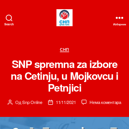
Search
Изборник
СНП
Категорије
СНП
SNP spremna za izbore
na Cetinju, u Mojkovcu i
Petnjici
на
Од
Snp Online
11/11/2021
Нема коментара
Аутор
Датум
SN
чланка
чланка
spr
za
izbo