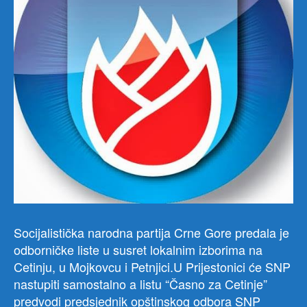
Socijalistička narodna partija Crne Gore predala je
odborničke liste u susret lokalnim izborima na
Cetinju, u Mojkovcu i Petnjici.U Prijestonici će SNP
nastupiti samostalno a listu “Časno za Cetinje”
predvodi predsjednik opštinskog odbora SNP