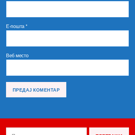
Е-пошта
*
Веб место
Претрага