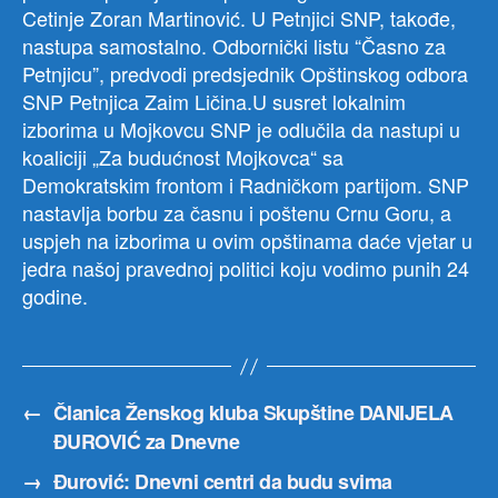
Cetinje Zoran Martinović. U Petnjici SNP, takođe,
nastupa samostalno. Odbornički listu “Časno za
Petnjicu”, predvodi predsjednik Opštinskog odbora
SNP Petnjica Zaim Ličina.U susret lokalnim
izborima u Mojkovcu SNP je odlučila da nastupi u
koaliciji „Za budućnost Mojkovca“ sa
Demokratskim frontom i Radničkom partijom. SNP
nastavlja borbu za časnu i poštenu Crnu Goru, a
uspjeh na izborima u ovim opštinama daće vjetar u
jedra našoj pravednoj politici koju vodimo punih 24
godine.
←
Članica Ženskog kluba Skupštine DANIJELA
ĐUROVIĆ za Dnevne
→
Đurović: Dnevni centri da budu svima