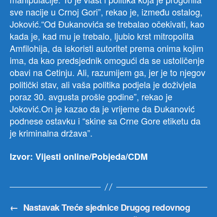
sve nacije u Crnoj Gori”, rekao je, između ostalog,
Joković.“Od Đukanovića se trebalao očekivati, kao
kada je, kad mu je trebalo, ljubio krst mitropolita
Amfilohija, da iskoristi autoritet prema onima kojim
ima, da kao predsjednik omogući da se ustoličenje
obavi na Cetinju. Ali, razumijem ga, jer je to njegov
politički stav, ali vaša politika podjela je doživjela
poraz 30. avgusta prošle godine”, rekao je
Joković.On je kazao da je vrijeme da Đukanović
podnese ostavku i “skine sa Crne Gore etiketu da
je kriminalna država”.
Izvor: Vijesti online/Pobjeda/CDM
←
Nastavak Treće sjednice Drugog redovnog