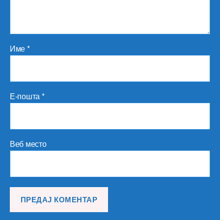
Име
*
Е-пошта
*
Веб место