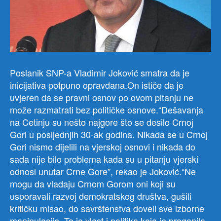
Poslanik SNP-a Vladimir Joković smatra da je
inicijativa potpuno opravdana.On ističe da je
uvjeren da se pravni osnov po ovom pitanju ne
može razmatrati bez političke osnove.“Dešavanja
na Cetinju su nešto najgore što se desilo Crnoj
Gori u posljednjih 30-ak godina. Nikada se u Crnoj
Gori nismo dijelili na vjerskoj osnovi i nikada do
sada nije bilo problema kada su u pitanju vjerski
odnosi unutar Crne Gore”, rekao je Joković.“Ne
mogu da vladaju Crnom Gorom oni koji su
usporavali razvoj demokratskog društva, gušili
kritičku misao, do savrštenstva doveli sve izborne
manipulacije. To je vlast i politika koja je progonila