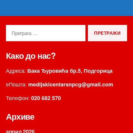
Претрага
за:
Како до нас?
Адреса:
Вака Ђуровића бр.5, Подгорица
еПошта:
medijskicentarsnpcg@gmail.com
Телефон:
020 682 570
Архиве
април 2026