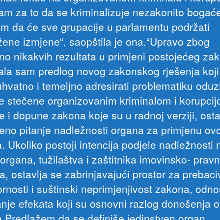
am za to da se kriminalizuje nezakonito bogaće
em da će sve grupacije u parlamentu podržati
žene izmjene“, saopštila je ona.“Upravo zbog
čno nikakvih rezultata u primjeni postojećeg za
ala sam predlog novog zakonskog rješenja koji
hvatno i temeljno adresirati problematiku odu
e stečene organizovanim kriminalom i korupcij
 i dopune zakona koje su u radnoj verziji, osta
šeno pitanje nadležnosti organa za primjenu ov
. Ukoliko postoji intencija podjele nadležnosti 
e organa, tužilaštva i zaštitnika imovinsko- pravn
a, ostavlja se zabrinjavajući prostor za prebac
rnosti i suštinski neprimjenjivost zakona, odn
anje efekata koji su osnovni razlog donošenja 
.Predlažem da se definiše jedinstven organ