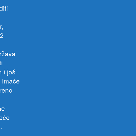
iti
r,
12
država
i
 i još
i imaće
kreno
ne
reće
.