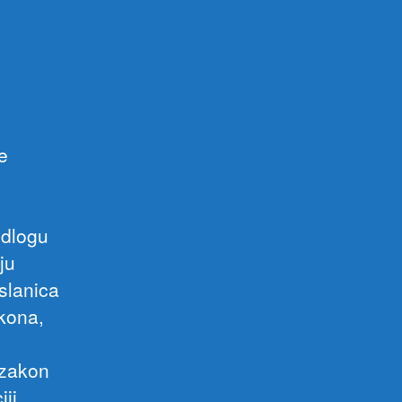
e
i
edlogu
ju
slanica
kona,
i
 zakon
ji.