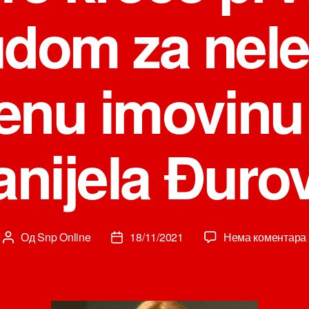
dom za nel
enu imovinu
nijela Đuro
Од
Snp Online
18/11/2021
Нема коментара
Аутор
Датум
чланка
чланка