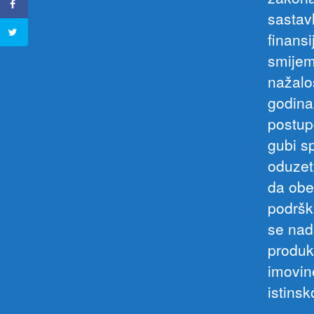
sastavl
finansi
smijem
nažalo
godina
postup
gubi s
oduzet
da obe
podršku
se nad
produk
imovin
istins