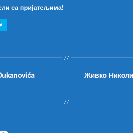
ели са пријатељима!
 Đukanovića
Живко Николић