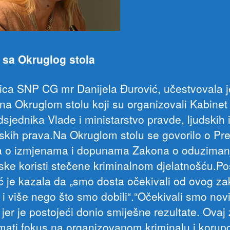
 sa Okruglog stola
ica SNP CG mr Danijela Đurović, učestvovala j
na Okruglom stolu koji su organizovali Kabinet
sjednika Vlade i ministarstvo pravde, ljudskih 
skih prava.Na Okruglom stolu se govorilo o Pr
 o izmjenama i dopunama Zakona o oduziman
ske koristi stečene kriminalnom djelatnošću.Po
ć je kazala da „smo dosta očekivali od ovog za
i više nego što smo dobili“.“Očekivali smo nov
 jer je postojeći donio smiješne rezultate. Ovaj
mati fokus na organizovanom kriminalu i korupci