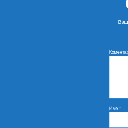
Ваш
Комента
Име
*