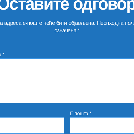
Оставите одгово
а адреса е-поште неће бити објављена.
Неопходна пољ
означена
*
р
*
Е-пошта
*