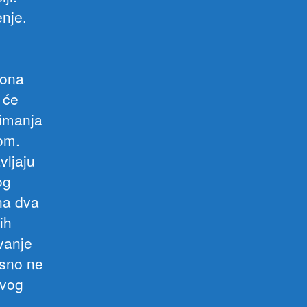
nje.
kona
 će
zimanja
om.
vljaju
og
na dva
ih
ivanje
osno ne
ovog