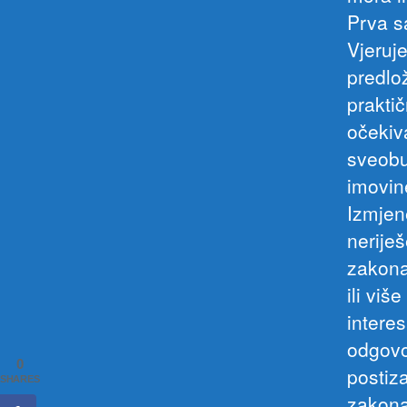
Prva s
Vjeruj
predlo
prakti
očekiv
sveobu
imovin
Izmjene
nerije
zakona
ili viš
interes
odgovo
0
postiz
SHARES
zakona