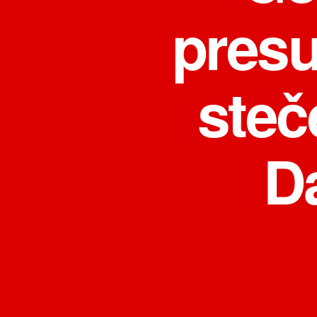
presu
steč
Da