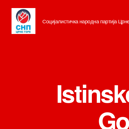
Социјалистичка народна партија Црн
СНП
Istins
Go