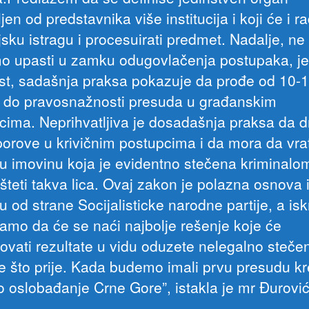
jen od predstavnika više institucija i koji će i rad
jsku istragu i procesuirati predmet. Nadalje, ne
o upasti u zamku odugovlačenja postupaka, je
st, sadašnja praksa pokazuje da prođe od 10-
 do pravosnažnosti presuda u građanskim
cima. Neprihvatljiva je dosadašnja praksa da 
porove u krivičnim postupcima i da mora da vrat
u imovinu koja je evidentno stečena kriminalom
šteti takva lica. Ovaj zakon je polazna osnova 
 od strane Socijalisticke narodne partije, a is
amo da će se naći najbolje rešenje koje će
ovati rezultate u vidu oduzete nelegalno steče
e što prije. Kada budemo imali prvu presudu k
ko oslobađanje Crne Gore”, istakla je mr Đurović