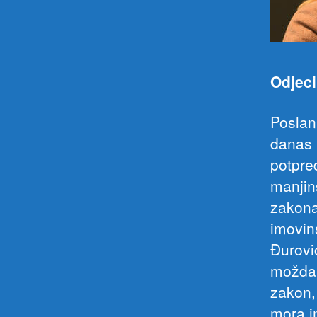
Odjeci
Poslan
danas 
potpred
manjin
zakona
imovin
Đurovi
možda 
zakon,
mora i