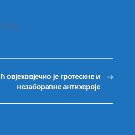
0
SHARES
 овјековјечио је гротескне и
→
незаборавне антихероје