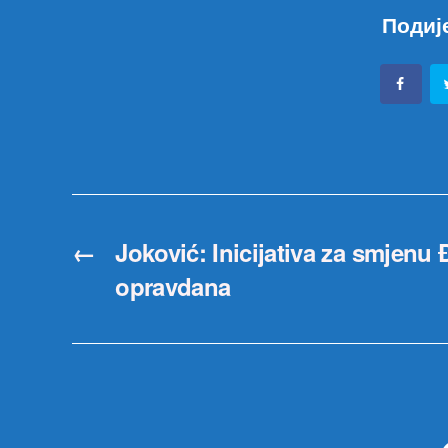
Подиј
←
Joković: Inicijativa za smjenu
opravdana