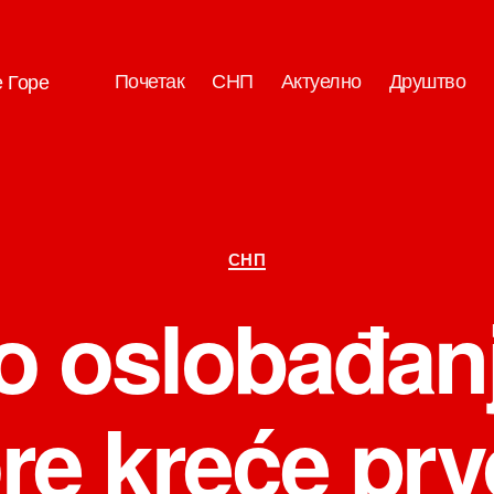
Почетак
СНП
Актуелно
Друштво
е Горе
Категорије
СНП
ko oslobađan
re kreće pr