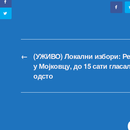
←
(УЖИВО) Локални избори: Ре
у Мојковцу, до 15 сати гласа
одсто