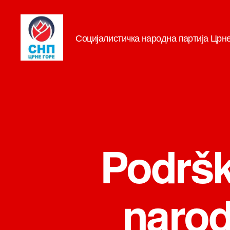
Социјалистичка народна партија Црн
СНП
Podrška
narod