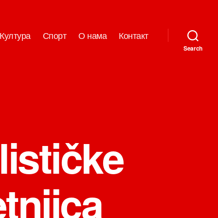
Култура
Спорт
О нама
Контакт
Search
lističke
tnjica