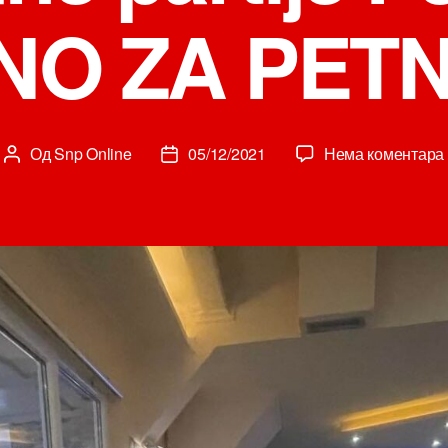
NO ZA PETN
Од
Snp Online
05/12/2021
Нема коментара
Аутор
Датум
чланка
чланка
l