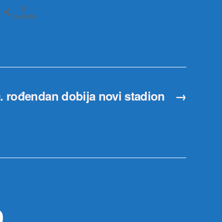
0
SHARES
0. rođendan dobija novi stadion
→
р