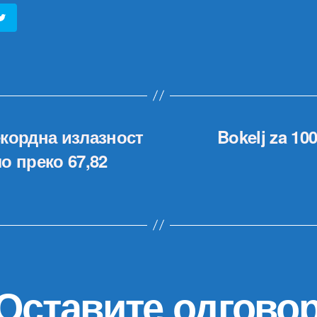
кордна излазност
Bokelj za 10
ло преко 67,82
Оставите одгово