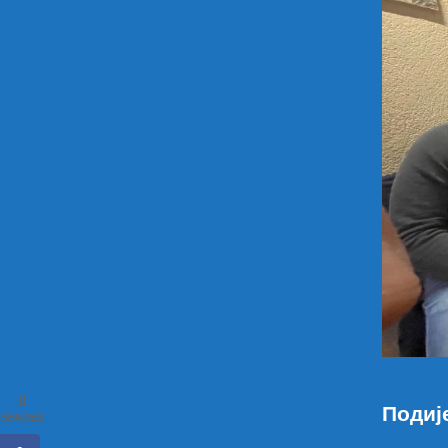
0
Подиј
SHARES