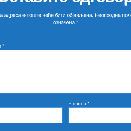
а адреса е-поште неће бити објављена.
Неопходна пољ
означена
*
р
*
Е-пошта
*