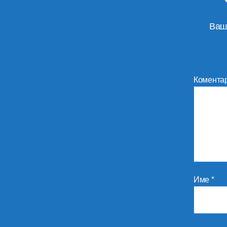
Ваш
Комента
Име
*