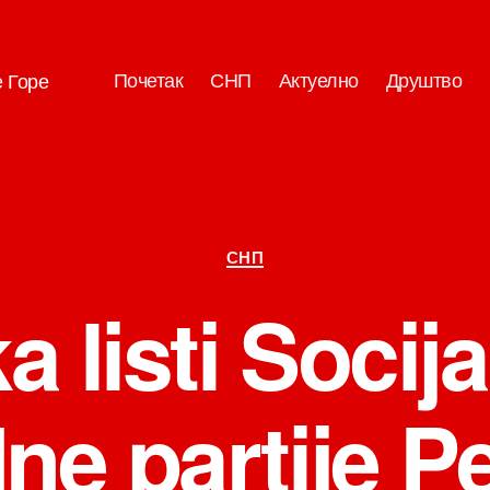
Почетак
СНП
Актуелно
Друштво
е Горе
Категорије
СНП
 listi Socija
ne partije Pe