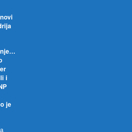
 novi
rija
enje…
o
jer
i i
SNP
o je
da