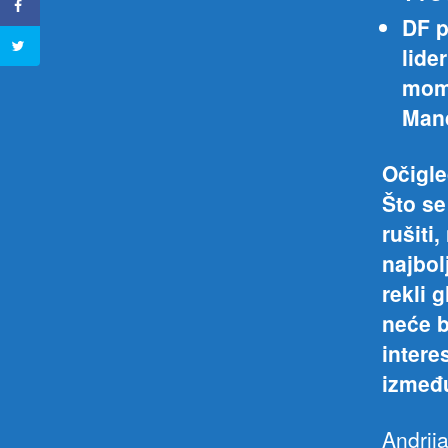
DF p
lide
mome
Man
Očigle
Što se
rušiti,
najbol
rekli 
neće b
intere
između
Andrij