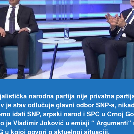
jalistička narodna partija nije privatna partij
v je stav odlučuje glavni odbor SNP-a, nika
mo idati SNP, srpski narod i SPC u Crnoj Gor
o je Vladimir Joković u emisji “ Argumenti“
 u kojoj govori o aktuelnoj situaciji.