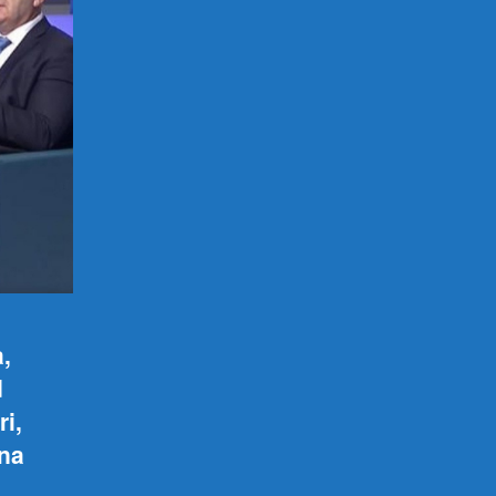
a,
d
i,
 na