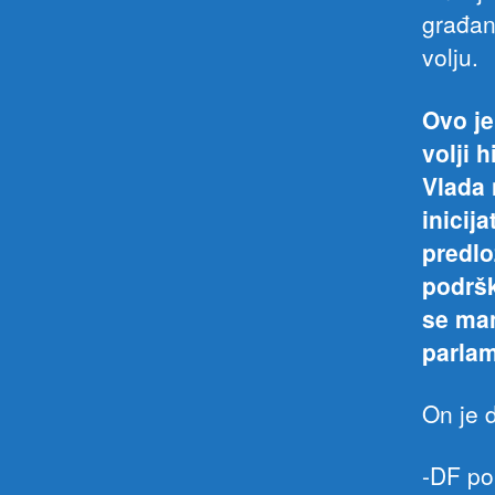
građan
volju.
Ovo je
volji 
Vlada 
inicij
predlo
podršk
se man
parlam
On je 
-DF po