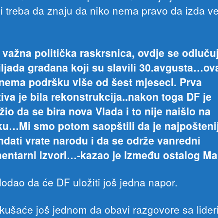
i treba da znaju da niko nema pravo da izda v
 važna politička raskrsnica, ovdje se odluču
hiljada građana koji su slavili 30.avgusta…ov
nema podršku više od šest mjeseci. Prva
ativa je bila rekonstrukcija..nakon toga DF je
žio da se bira nova Vlada i to nije naišlo na
u…Mi smo potom saopštili da je najpošteni
dati vrate narodu i da se održe vanredni
entarni izvori…-kazao je između ostalog Ma
dodao da će DF uložiti još jedna napor.
kušaće još jednom da obavi razgovore sa lide