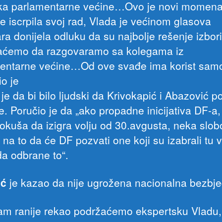
ka parlamentarne većine…Ovo je novi momena
je iscrpila svoj rad, Vlada je većinom glasova
ra donijela odluku da su najbolje rešenje izbori
ćemo da razgovaramo sa kolegama iz
entarne većine…Od ove svađe ima korist sam
io je
je da bi bilo ljudski da Krivokapić i Abazović 
e. Poručio je da „ako propadne inicijativa DF-a,
okuša da izigra volju od 30.avgusta, neka slo
na to da će DF pozvati one koji su izabrali tu v
da odbrane to“.
ić
je kazao da nije ugrožena nacionalna bezbje
am ranije rekao podržaćemo ekspertsku Vladu, 