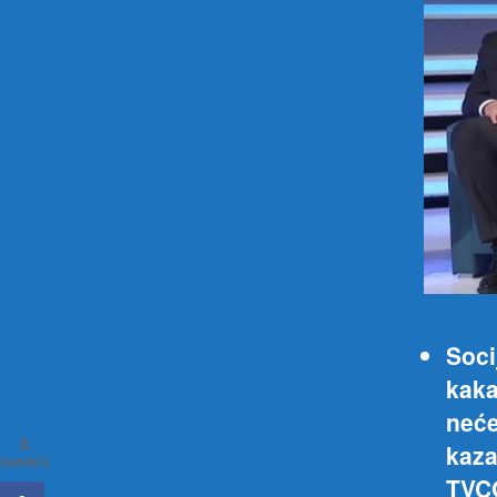
Soci
kaka
neće
0
kaza
SHARES
TVCG