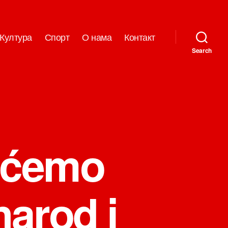
Култура
Спорт
О нама
Контакт
Search
nećemo
narod i