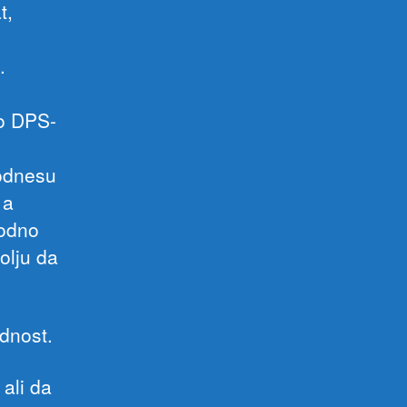
t,
.
o DPS-
podnesu
 a
bodno
olju da
dnost.
ali da