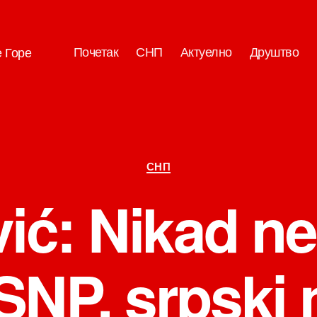
Почетак
СНП
Актуелно
Друштво
е Горе
Категорије
СНП
ić: Nikad 
 SNP, srpski 