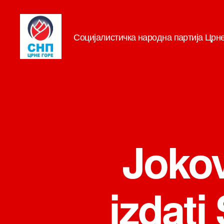
Социјалистичка народна партија Црн
СНП
Jokov
izdati