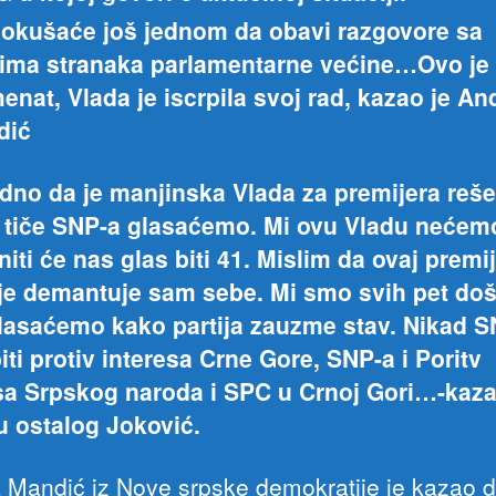
okušaće još jednom da obavi razgovore sa
rima stranaka parlamentarne većine…Ovo je
nat, Vlada je iscrpila svoj rad, kazao je And
dić
dno da je manjinska Vlada za premijera reš
 tiče SNP-a glasaćemo. Mi ovu Vladu nećem
 niti će nas glas biti 41. Mislim da ovaj premi
je demantuje sam sebe. Mi smo svih pet došl
glasaćemo kako partija zauzme stav. Nikad 
iti protiv interesa Crne Gore, SNP-a i Poritv
sa Srpskog naroda i SPC u Crnoj Gori…-kaza
 ostalog Joković.
a Mandić iz Nove srpske demokratije je kazao 