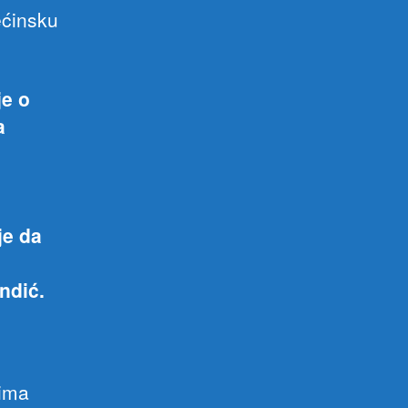
ećinsku
je o
a
je da
ndić.
rima