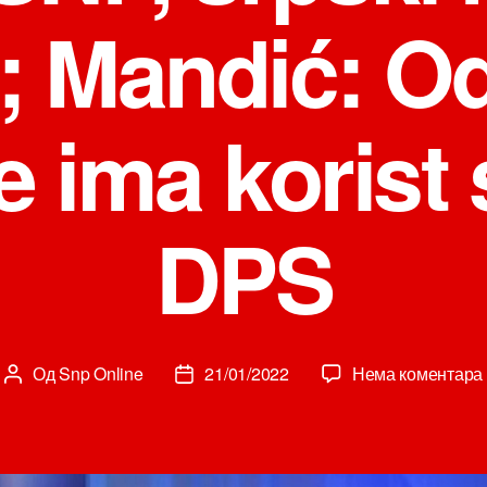
 Mandić: O
e ima korist
DPS
Од
Snp Online
21/01/2022
Нема коментара
Аутор
Датум
чланка
чланка