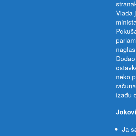
strana
Vlada 
minista
Pokuša
parlam
naglas
Dodao 
ostavk
neko p
računa 
izađu 
Jokov
Ja s