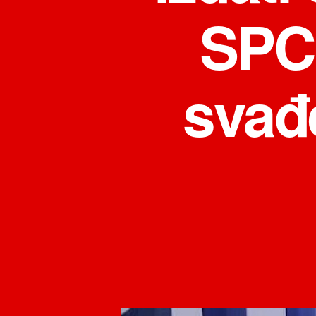
SPC;
svađ