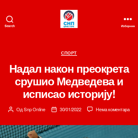
Search
Изборник
СНП
Категорије
СПОРТ
Надал након преокрета
срушио Медведева и
исписао историју!
на
Од
Snp Online
30/01/2022
Нема коментара
Аутор
Датум
Над
чланка
чланка
нак
пре
сру