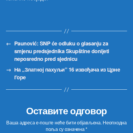
←
Paunović: SNP će odluku o glasanju za
smjenu predsjednika Skupštine donijeti
neposredno pred sjednicu
→
На „Златној пахуљи” 16 извођача из Црне
Горе
Оставите одговор
Ваша адреса е-поште неће бити објављена.
Неопходна
поља су означена
*