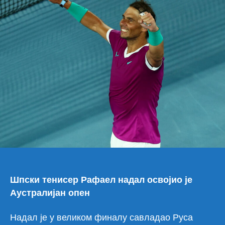
Мед
и
исп
исто
Шпски тенисер Рафаел надал освојио је
Аустралијан опен
Надал је у великом финалу савладао Руса