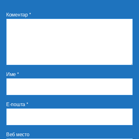
Коментар
*
Име
*
Е-пошта
*
Веб место