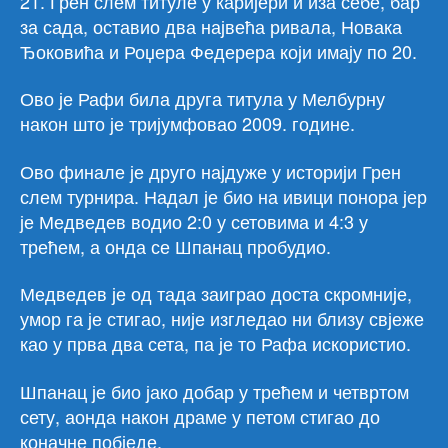
21. Грен слем титуле у каријери и иза себе, бар
за сада, оставио два највећа ривала, Новака
Ђоковића и Роџера Федерера који имају по 20.
Ово је Рафи била друга титула у Мелбурну
након што је тријумфовао 2009. године.
Ово финале је друго најдуже у историји Грен
слем турнира. Надал је био на ивици понора јер
је Медведев водио 2:0 у сетовима и 4:3 у
трећем, а онда се Шпанац пробудио.
Медведев је од тада заиграо доста скромније,
умор га је стигао, није изгледао ни близу свјеже
као у прва два сета, па је то Рафа искористио.
Шпанац је био јако добар у трећем и четвртом
сету, аонда након драме у петом стигао до
коначне побједе.