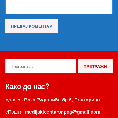
Претрага
за:
Како до нас?
Адреса:
Вака Ђуровића бр.5, Подгорица
еПошта:
medijskicentarsnpcg@gmail.com