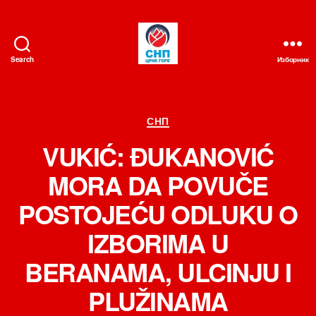
Search
Изборник
СНП
Категорије
СНП
VUKIĆ: ĐUKANOVIĆ
MORA DA POVUČE
POSTOJEĆU ODLUKU O
IZBORIMA U
BERANAMA, ULCINJU I
PLUŽINAMA