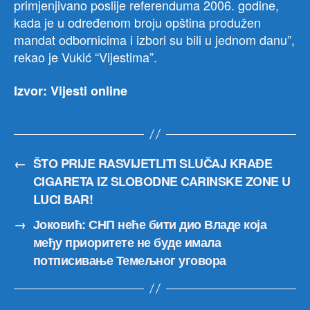
primjenjivano poslije referenduma 2006. godine,
kada je u određenom broju opština produžen
mandat odbornicima i izbori su bili u jednom danu”,
rekao je Vukić “Vijestima”.
Izvor: Vijesti online
←
ŠTO PRIJE RASVIJETLITI SLUČAJ KRAĐE
CIGARETA IZ SLOBODNE CARINSKE ZONE U
LUCI BAR!
→
Јоковић: СНП неће бити дио Владе која
међу приоритете не буде имала
потписивање Темељног уговора