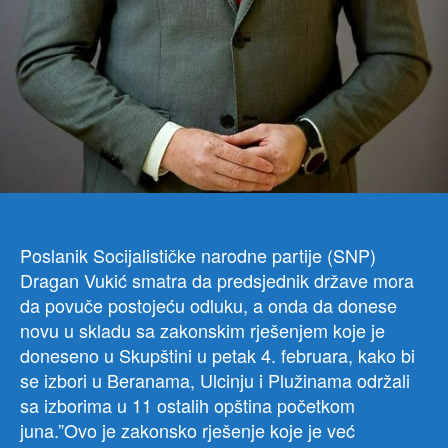
Poslanik Socijalističke narodne partije (SNP)
Dragan Vukić smatra da predsjednik države mora
da povuče postojeću odluku, a onda da donese
novu u skladu sa zakonskim rješenjem koje je
doneseno u Skupštini u petak 4. februara, kako bi
se izbori u Beranama, Ulcinju i Plužinama održali
sa izborima u 11 ostalih opština početkom
juna.”Ovo je zakonsko rješenje koje je već