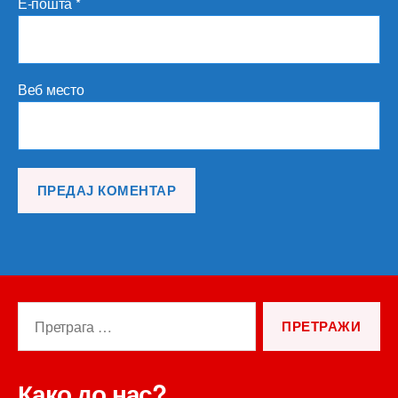
Е-пошта
*
Веб место
Претрага
за:
Како до нас?