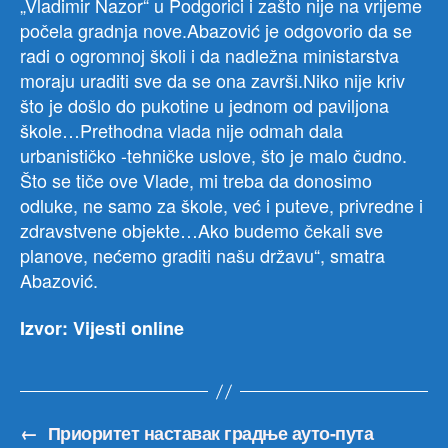
„Vladimir Nazor“ u Podgorici i zašto nije na vrijeme
počela gradnja nove.Abazović je odgovorio da se
radi o ogromnoj školi i da nadležna ministarstva
moraju uraditi sve da se ona završi.Niko nije kriv
što je došlo do pukotine u jednom od paviljona
škole…Prethodna vlada nije odmah dala
urbanističko -tehničke uslove, što je malo čudno.
Što se tiče ove Vlade, mi treba da donosimo
odluke, ne samo za škole, već i puteve, privredne i
zdravstvene objekte…Ako budemo čekali sve
planove, nećemo graditi našu državu“, smatra
Abazović.
Izvor: Vijesti online
←
Приоритет наставак градње ауто-пута