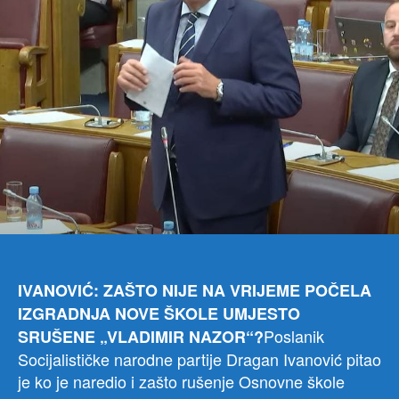
IVANOVIĆ: ZAŠTO NIJE NA VRIJEME POČELA
IZGRADNJA NOVE ŠKOLE UMJESTO
Poslanik
SRUŠENE „VLADIMIR NAZOR“?
Socijalističke narodne partije Dragan Ivanović pitao
je ko je naredio i zašto rušenje Osnovne škole