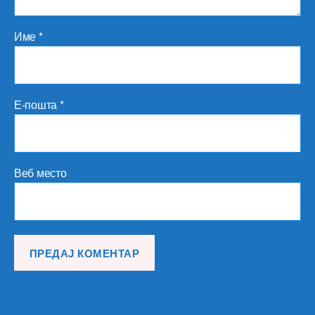
Име
*
Е-пошта
*
Веб место