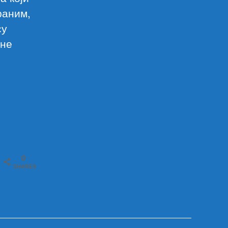
раним,
су
рне
0
SHARES