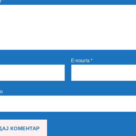
р
*
Е-пошта
*
то