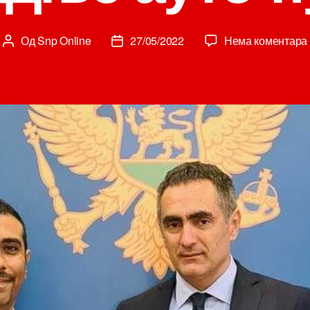
Од
Snp Online
27/05/2022
Нема коментара
Аутор
Датум
чланка
чланка