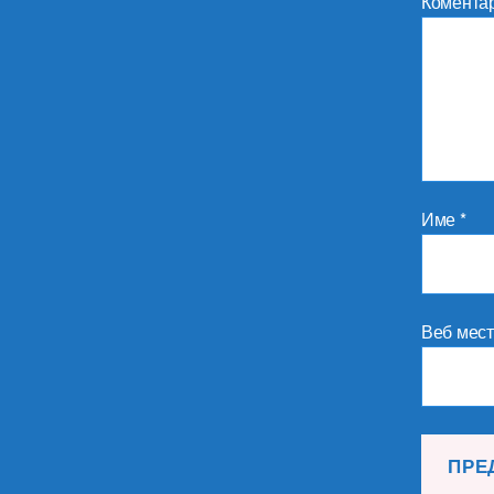
Комента
Име
*
Веб мес