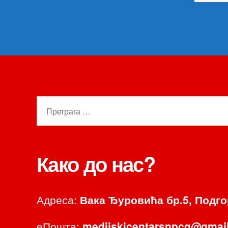
Претрага
за:
Како до нас?
Адреса:
Вака Ђуровића бр.5, Подг
еПошта:
medijskicentarsnpcg@gmai