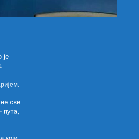
 је
а
аријем.
ане све
 пута,
а који