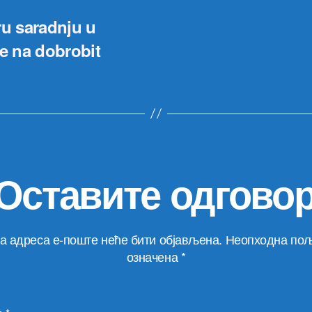
ru saradnju u
je na dobrobit
Оставите одгово
а адреса е-поште неће бити објављена.
Неопходна пољ
означена
*