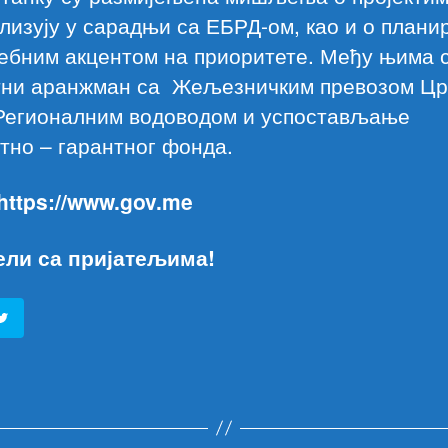
лизују у сарадњи са ЕБРД-ом, као и о плани
ебним акцентом на приоритете. Међу њима 
тни аранжман са Жељезничким превозом Ц
 Регионалним водоводом и успостављање
тно – гарантног фонда.
 https://www.gov.me
ели са пријатељима!