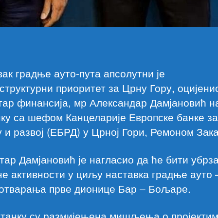
ак градње ауто-пута апсолутни је
труктурни приоритет за Црну Гору, оцијенио
тар финансија, мр Александар Дамјановић н
ку са шефом Канцеларије Европске банке за
 и развој (ЕБРД) у Црној Гори, Ремоном Зак
ар Дамјановић је нагласио да ће бити убрз
е активности у циљу наставка градње ауто –
 отварања прве дионице Бар – Бољаре.
танку су размијењена мишљења о пројектим