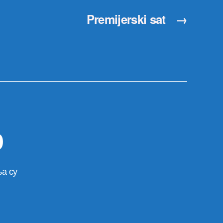
Premijerski sat
→
р
а су