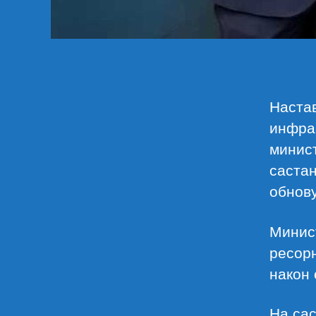
Настав
инфрас
минис
састан
обнову
Минист
ресорн
након
На сас