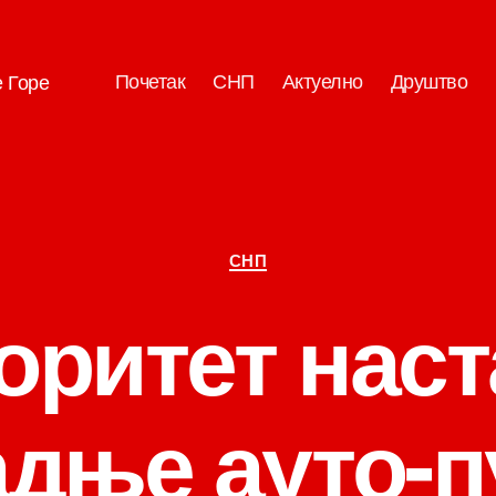
Почетак
СНП
Актуелно
Друштво
е Горе
Категорије
СНП
оритет наст
адње ауто-п