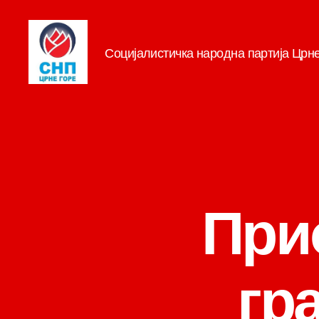
Социјалистичка народна партија Црн
СНП
При
гр