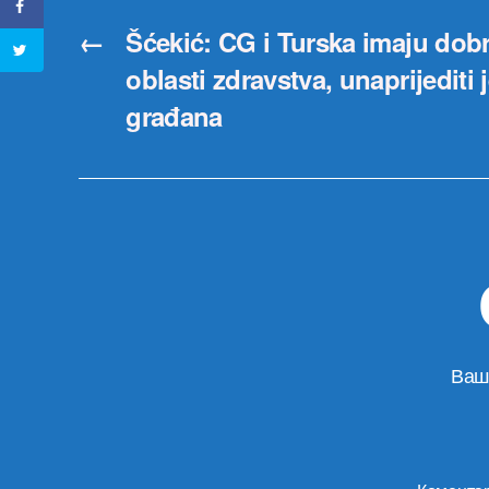
←
Šćekić: CG i Turska imaju dob
oblasti zdravstva, unaprijediti 
građana
Ваш