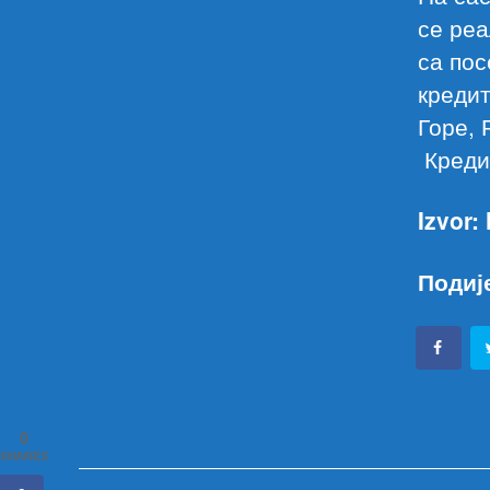
се реа
са пос
креди
Горе,
Креди
Izvor:
Подиј
0
SHARES