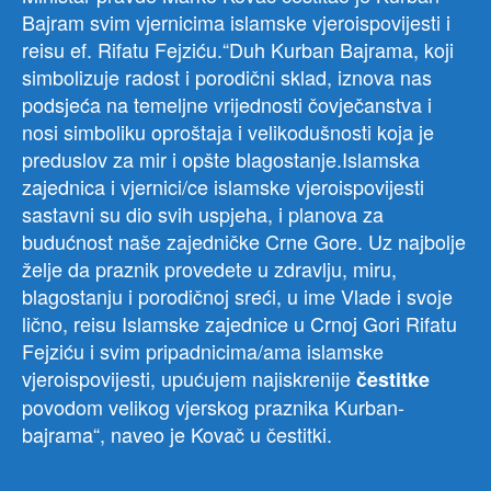
Bajram svim vjernicima islamske vjeroispovijesti i
reisu ef. Rifatu Fejziću.“Duh Kurban Bajrama, koji
simbolizuje radost i porodični sklad, iznova nas
podsjeća na temeljne vrijednosti čovječanstva i
nosi simboliku oproštaja i velikodušnosti koja je
preduslov za mir i opšte blagostanje.Islamska
zajednica i vjernici/ce islamske vjeroispovijesti
sastavni su dio svih uspjeha, i planova za
budućnost naše zajedničke Crne Gore. Uz najbolje
želje da praznik provedete u zdravlju, miru,
blagostanju i porodičnoj sreći, u ime Vlade i svoje
lično, reisu Islamske zajednice u Crnoj Gori Rifatu
Fejziću i svim pripadnicima/ama islamske
vjeroispovijesti, upućujem najiskrenije
čestitke
povodom velikog vjerskog praznika Kurban-
bajrama“, naveo je Kovač u čestitki.