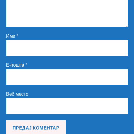
Име
*
Е-пошта
*
Веб место