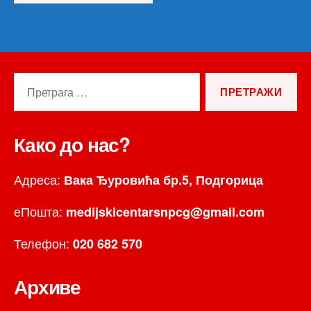
Претрага
за:
Како до нас?
Адреса:
Вака Ђуровића бр.5, Подгорица
еПошта:
medijskicentarsnpcg@gmail.com
Телефон:
020 682 570
Архиве