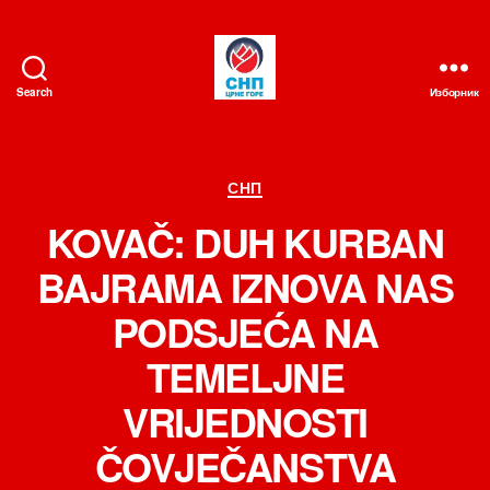
Search
Изборник
СНП
Категорије
СНП
KOVAČ: DUH KURBAN
BAJRAMA IZNOVA NAS
PODSJEĆA NA
TEMELJNE
VRIJEDNOSTI
ČOVJEČANSTVA