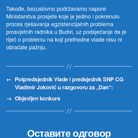
Takođe, bezuslovno podržavamo napore
Ministarstva prosjete koje je jedino i pokrenulo
proces rješavanja egzistencijalnih problema
prosvjetnih radnika u Budvi, uz podsjećanje da je
riječ o problemu na koji prethodne vlade nisu ni
obraćale pažnju.
←
Potpredsjednik Vlade i predsjednik SNP CG
Vladimir Joković u razgovoru za „Dan“:
→
Objavljen konkurs
Оставите одговор