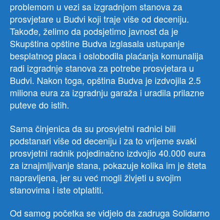
problemom u vezi sa izgradnjom stanova za
prosvjetare u Budvi koji traje više od deceniju.
Takođe, želimo da podsjetimo javnost da je
Skupština opštine Budva izglasala ustupanje
besplatnog placa i oslobodila plaćanja komunalija
radi izgradnje stanova za potrebe prosvjetara u
Budvi. Nakon toga, opština Budva je izdvojila 2.5
miliona eura za izgradnju garaža i uradila prilazne
puteve do istih.
Sama činjenica da su prosvjetni radnici bili
podstanari više od deceniju i za to vrijeme svaki
prosvjetni radnik pojedinačno izdvojio 40.000 eura
za iznajmljivanje stana, pokazuje kolika im je šteta
napravljena, jer su već mogli živjeti u svojim
stanovima i iste otplatiti.
Od samog početka se vidjelo da zadruga Solidarno