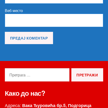
Веб место
Претрага
за:
Како до нас?
Адреса:
Вака Ђуровића бр.5, Подгорица