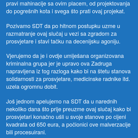
pravi mahinacije sa ovim placem, od projektovanja
do pogrešnih kota i svega što prati ovaj projekat.
Pozivamo SDT da po hitnom postupku uzme u
razmatranje ovaj slučaj u vezi sa zgradom za
prosvjetare i stavi tačku na decenijsku agoniju.
Vjerujemo da je i ovdje umiješana organizovana
kriminalna grupa jer je upravo ova Zadruga
napravljena iz tog razloga kako bi na štetu stanova
solidarnosti za prosvjetare, medicinske radnike itd.
uzela ogromnu dobit.
Još jednom apelujemo na SDT da u narednih
nekoliko dana što prije preuzme ovaj slučaj kako bi
prosvjetari konačno ušli u svoje stanove po cijeni
kvadrata od 650 eura, a počionici ove malverzacije
bili procesuirani.