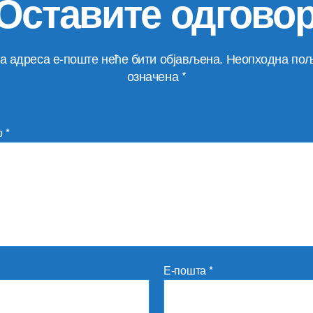
Оставите одгово
а адреса е-поште неће бити објављена.
Неопходна пољ
означена
*
р
*
Е-пошта
*