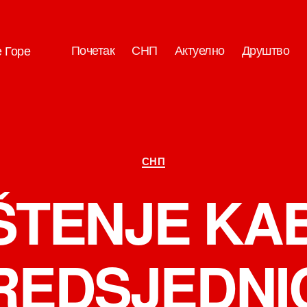
Почетак
СНП
Актуелно
Друштво
е Горе
Категорије
СНП
ŠTENJE KAB
REDSJEDNI