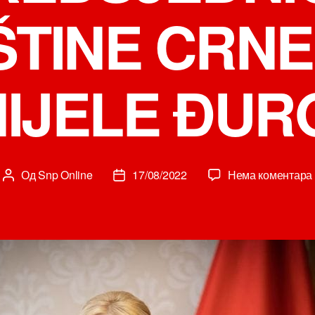
TINE CRN
IJELE ĐUR
Од
Snp Online
17/08/2022
Нема коментара
Аутор
Датум
чланка
чланка