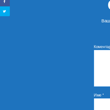
Ваш
Комента
Име
*