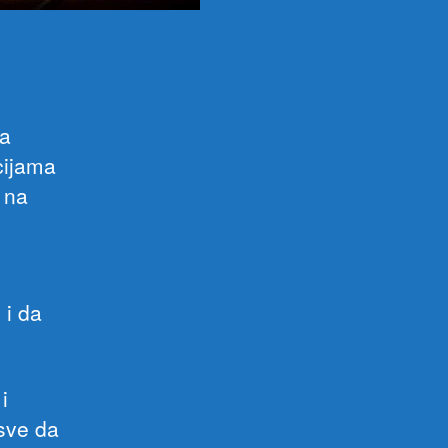
ma
cijama
 na
 i da
i
sve da