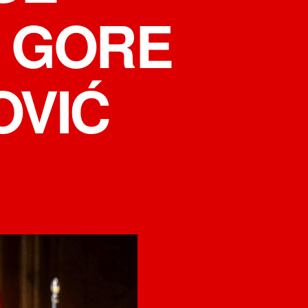
E GORE
OVIĆ
на
SAOPŠTENJE
KABINETA
PREDSJEDNICE
SKUPŠTINE
CRNE
GORE
DANIJELE
ĐUROVIĆ