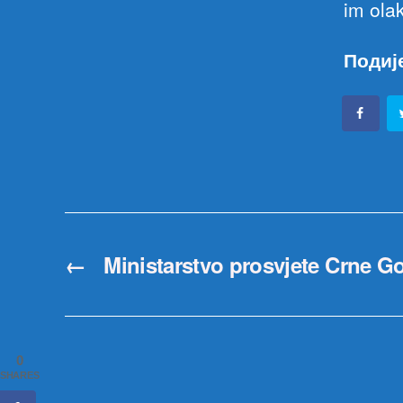
im olak
Подиј
←
Ministarstvo prosvjete Crne Go
0
SHARES