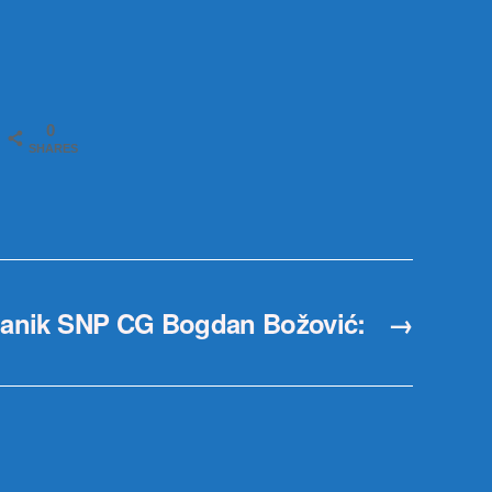
0
SHARES
lanik SNP CG Bogdan Božović:
→