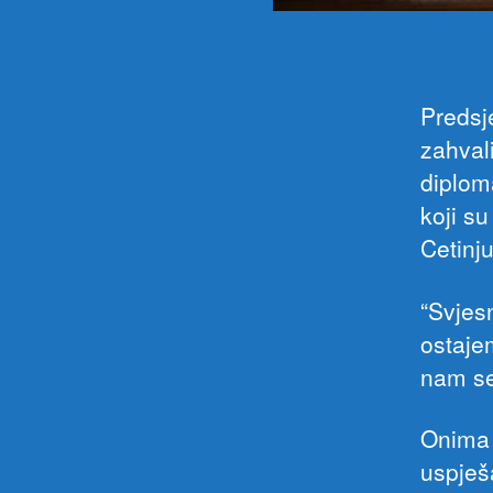
Predsj
zahval
diplom
koji s
Cetinj
“Svjes
ostajem
nam se
Onima k
uspješ