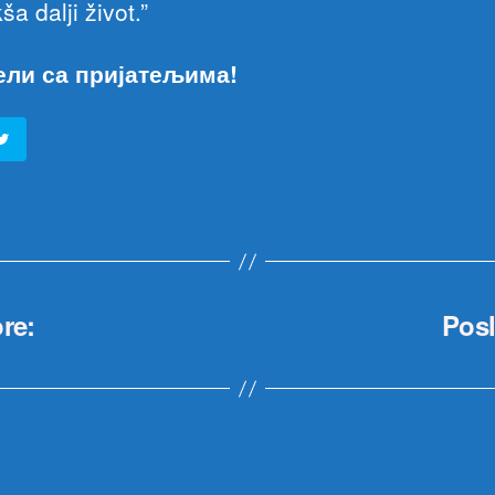
ša dalji život.”
ели са пријатељима!
re:
Pos