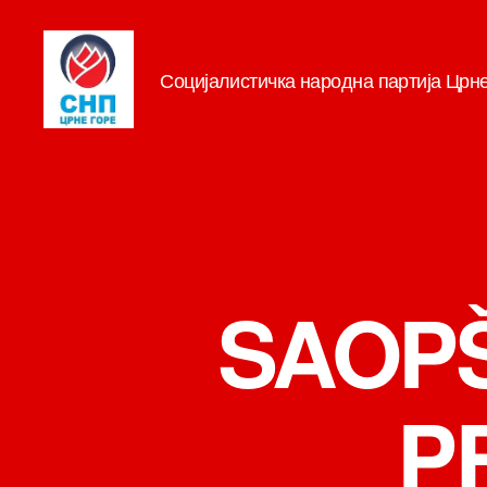
Социјалистичка народна партија Црн
СНП
SAOP
P