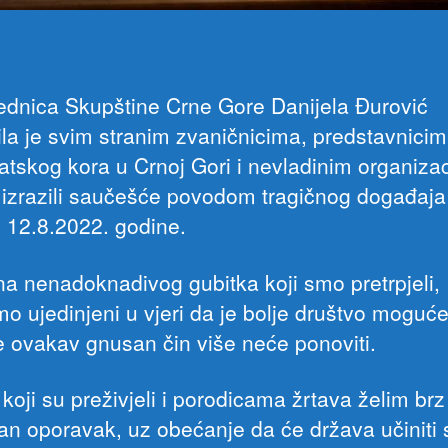
ednica Skupštine Crne Gore Danijela Đurović
ila je svim stranim zvaničnicima, predstavnici
atskog kora u Crnoj Gori i nevladinim organiza
u izrazili saučešće povodom tragičnog događaja
u 12.8.2022. godine.
na nenadoknadivog gubitka koji smo pretrpjeli,
o ujedinjeni u vjeri da je bolje društvo moguće
 ovakav gnusan čin više neće ponoviti.
oji su preživjeli i porodicama žrtava želim brz 
an oporavak, uz obećanje da će država učiniti 