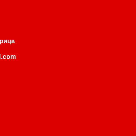
орица
l.com