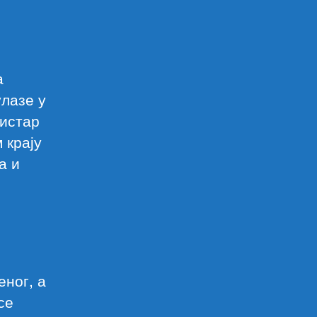
а
улазе у
нистар
 крају
а и
еног, а
се