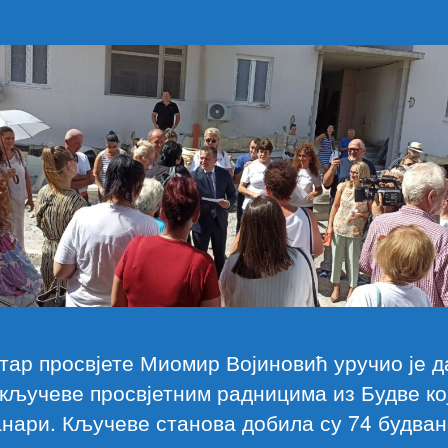
ар просвјете Миомир Војиновић уручио је д
кључеве просвјетним радницима из Будве ко
нари. Кључеве станова добила су 74 будван