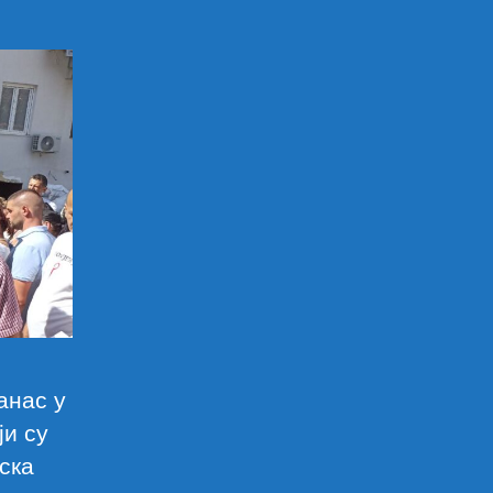
анас у
ји су
ска