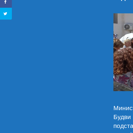
Минист
Будви 
подста