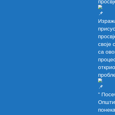
просвј
Изража
присус
просвј
своје 
са ово
процес
откри
пробле
“ Посе
Општин
понека