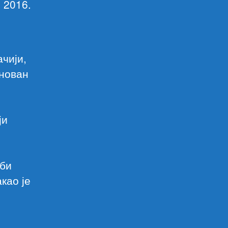
 2016.
чији,
снован
ји
 би
као је