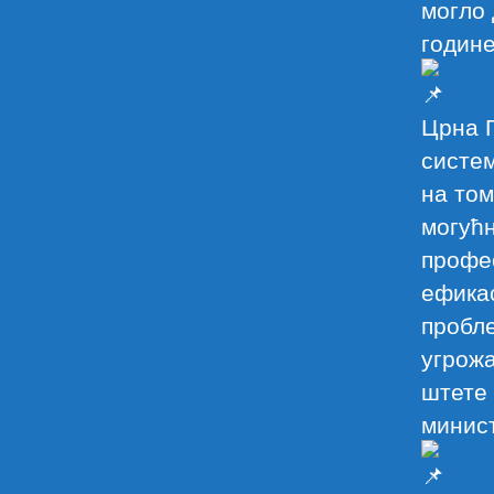
могло 
године
Црна Г
систем
на том
могућ
профес
ефикас
пробле
угрожа
штете 
минист