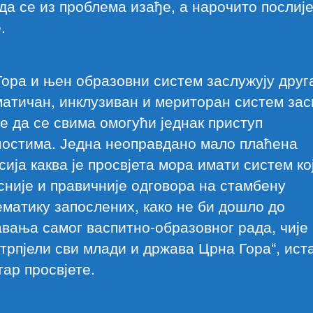
да се из проблема изађе, а нарочито послије
.
ора и њен образовни систем заслужују друга
атичан, инклузиван и мериторан систем за
е да се свима омогући једнак приступ
ностима. Једна неоправдано мало плаћена
ија каква је просвјета мора имати систем ко
није и правичније одговора на стамбену
матику запослених, како не би дошло до
вања самог васпитно-образовног рада, чије
трпјели сви млади и држава Црна Гора“, иста
ар просвјете.