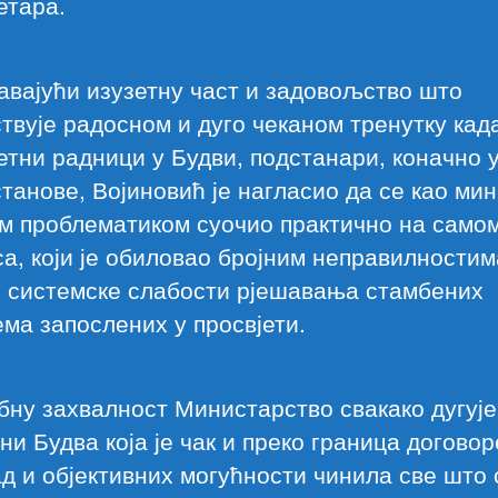
етара.
вајући изузетну част и задовољство што
твује радосном и дуго чеканом тренутку кад
етни радници у Будви, подстанари, коначно 
станове, Војиновић је нагласио да се као ми
м проблематиком суочио практично на самом
а, који је обиловао бројним неправилностим
о системске слабости рјешавања стамбених
ма запослених у просвјети.
бну захвалност Министарство свакако дугује
и Будва која је чак и преко граница договор
д и објективних могућности чинила све што 