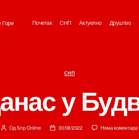
Почетак
СНП
Актуелно
Друштво
е Горе
Категорије
СНП
анас у Буд
Од
Snp Online
30/08/2022
Нема коментара
Аутор
Датум
чланка
чланка