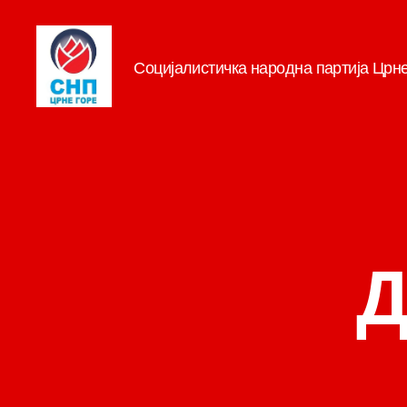
Социјалистичка народна партија Црн
СНП
Д